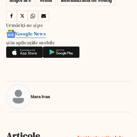
Urmăriți-ne și pe
Google News
și în aplicațiile mobile
Mara Ivan
Articole