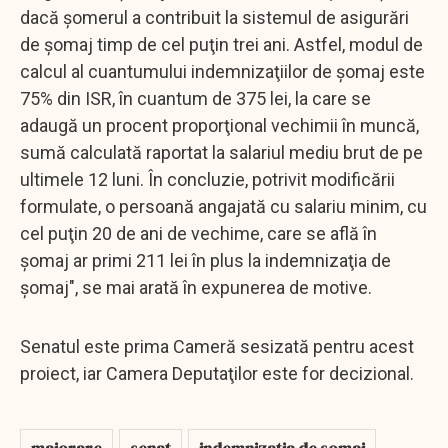
dacă şomerul a contribuit la sistemul de asigurări
de şomaj timp de cel puţin trei ani. Astfel, modul de
calcul al cuantumului indemnizaţiilor de şomaj este
75% din ISR, în cuantum de 375 lei, la care se
adaugă un procent proporţional vechimii în muncă,
sumă calculată raportat la salariul mediu brut de pe
ultimele 12 luni. În concluzie, potrivit modificării
formulate, o persoană angajată cu salariu minim, cu
cel puţin 20 de ani de vechime, care se află în
şomaj ar primi 211 lei în plus la indemnizaţia de
şomaj", se mai arată în expunerea de motive.
Senatul este prima Cameră sesizată pentru acest
proiect, iar Camera Deputaţilor este for decizional.
majorare
senat
indemnizatia de somaj