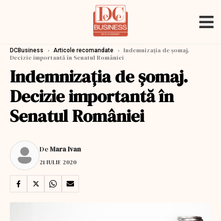
›
›
Indemnizația de șomaj.
DCBusiness
Articole recomandate
Decizie importantă în Senatul României
Indemnizația de șomaj.
Decizie importantă în
Senatul României
De
Mara Ivan
21 IULIE 2020