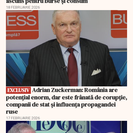
ascuns pentru burse și consum
18 FEBRUARIE 2026
EXCLUSIV
Adrian Zuckerman: România are
EXCLUSIV
potențial enorm, dar este frânată de corupție,
companii de stat și influența propagandei
ruse
17 FEBRUARIE 2026
EXCLUSIV