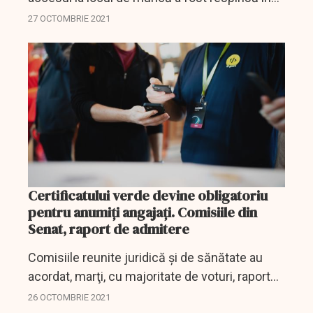
Senat.
27 OCTOMBRIE 2021
Certificatului verde devine obligatoriu
pentru anumiți angajați. Comisiile din
Senat, raport de admitere
Comisiile reunite juridică şi de sănătate au
acordat, marţi, cu majoritate de voturi, raport
de admitere cu amendamente la propunerea
26 OCTOMBRIE 2021