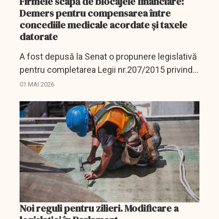
Firmele scapă de blocajele financiare:
Demers pentru compensarea între
concediile medicale acordate și taxele
datorate
A fost depusă la Senat o propunere legislativă
pentru completarea Legii nr.207/2015 privind
Codul de procedură fiscală și a Ordonanței de
01 MAI 2026
urgență a Guvernului nr.158/2005 privind
concediile...
Noi reguli pentru zilieri. Modificare a