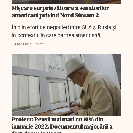
Mișcare surprinzătoare a senatorilor
americani privind Nord Stream 2
În plin efort de negocieri între SUA și Rusia și
în contextul în care partrea americană
amenință cu noi sancțiuni, Senatul de la
14 IANUARIE 2022
Washington pune frână.
Proiect: Pensii mai mari cu 10% din
ianuarie 2022. Documentul majorării a