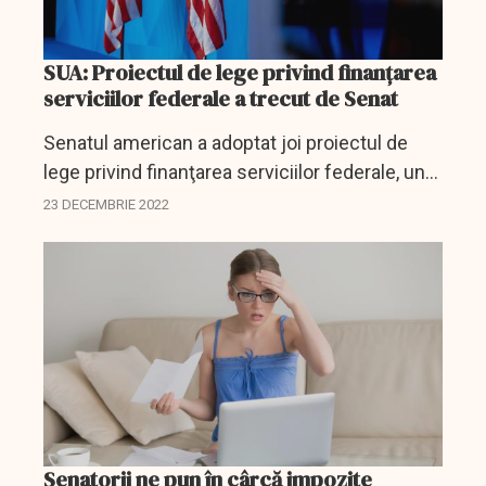
SUA: Proiectul de lege privind finanţarea
serviciilor federale a trecut de Senat
Senatul american a adoptat joi proiectul de
lege privind finanţarea serviciilor federale, un
text care prevede ajutoare acordate Ucrainei în
23 DECEMBRIE 2022
valoare de 45 de miliarde de dolari şi care
necesită...
Senatorii ne pun în cârcă impozite