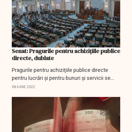
Senat: Pragurile pentru achiziţiile publice
directe, dublate
Pragurile pentru achiziţiile publice directe
pentru lucrări şi pentru bunuri şi servicii se
dublează, potrivit unei propuneri legislative
08 IUNIE 2022
aprobate de Senat miercuri.