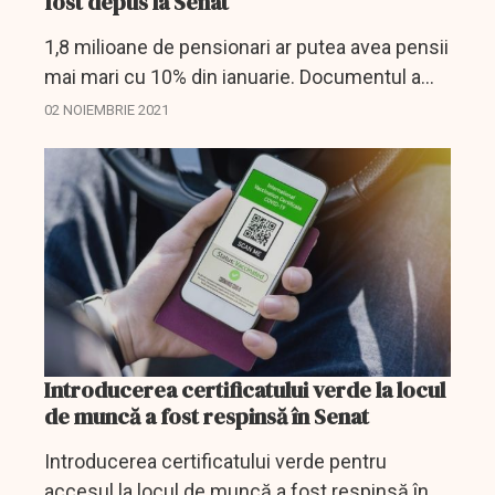
fost depus la Senat
1,8 milioane de pensionari ar putea avea pensii
mai mari cu 10% din ianuarie. Documentul a
fost depus la Senat și prevede modificarea
02 NOIEMBRIE 2021
legii pensiilor.
Introducerea certificatului verde la locul
de muncă a fost respinsă în Senat
Introducerea certificatului verde pentru
accesul la locul de muncă a fost respinsă în