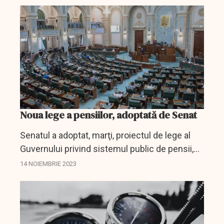
drumurile publice.
Noua lege a pensiilor, adoptată de Senat
Senatul a adoptat, marţi, proiectul de lege al
Guvernului privind sistemul public de pensii,
conform căruia pensiile celor peste 4,7
14 NOIEMBRIE 2023
milioane de beneficiari urmează să fie
recalculate după o...