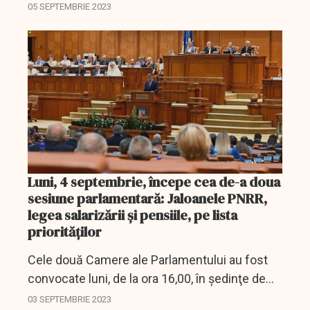
produsele alimentare şi comercializarea
05 SEPTEMBRIE 2023
acestor produse în România
Luni, 4 septembrie, începe cea de-a doua
sesiune parlamentară: Jaloanele PNRR,
legea salarizării şi pensiile, pe lista
priorităţilor
Cele două Camere ale Parlamentului au fost
convocate luni, de la ora 16,00, în şedinţe de
plen separate, de conducerile Senatului şi,
03 SEPTEMBRIE 2023