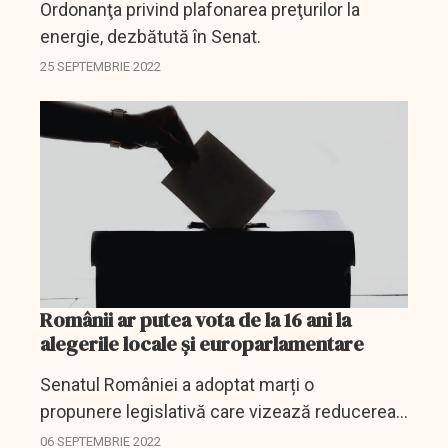
Ordonanţa privind plafonarea preţurilor la
energie, dezbătută în Senat.
25 SEPTEMBRIE 2022
Românii ar putea vota de la 16 ani la
alegerile locale şi europarlamentare
Senatul României a adoptat marți o
propunere legislativă care vizează reducerea
vârstei minime de la care românii pot vota la
06 SEPTEMBRIE 2022