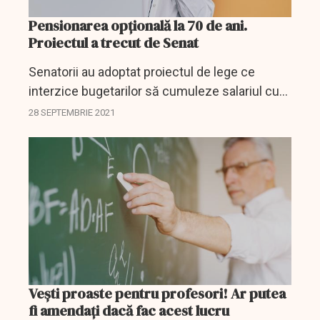
Pensionarea opțională la 70 de ani.
Proiectul a trecut de Senat
Senatorii au adoptat proiectul de lege ce
interzice bugetarilor să cumuleze salariul cu
pensia. Documnetul merge acum în Camera
28 SEPTEMBRIE 2021
Deputaților pentru votul decisiv.
Veşti proaste pentru profesori! Ar putea
fi amendaţi dacă fac acest lucru