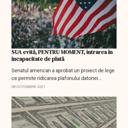
SUA evită, PENTRU MOMENT, intrarea în
incapacitate de plată
Senatul american a aprobat un proiect de lege
ce permite ridicarea plafonului datoriei
Statelor Unite până în decembrie şi, prin
08 OCTOMBRIE 2021
urmare, eliminarea temporară a riscului de
intrare în...