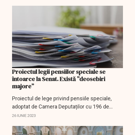
respectiv, Camerei Deputaţilor.
Proiectul legii pensiilor speciale se
întoarce la Senat. Există ”deosebiri
majore”
Proiectul de lege privind pensiile speciale,
adoptat de Camera Deputaților cu 196 de
voturi ”pentru”, 32 ”contra” și 14 abțineri, se
26 IUNIE 2023
întoarce la Senat.