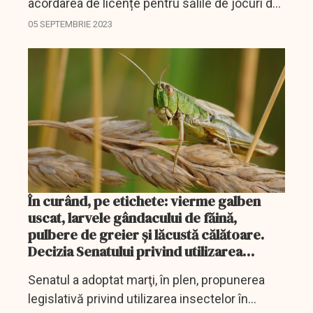
acordarea de licențe pentru sălile de jocuri de
noroc în funcție de numărul locuitorilor din
05 SEPTEMBRIE 2023
fiecare localitate și prin care sunt specificate
condiții...
În curând, pe etichete: vierme galben
uscat, larvele gândacului de făină,
pulbere de greier şi lăcustă călătoare.
Decizia Senatului privind utilizarea
insectelor în produsele alimentare
Senatul a adoptat marţi, în plen, propunerea
legislativă privind utilizarea insectelor în