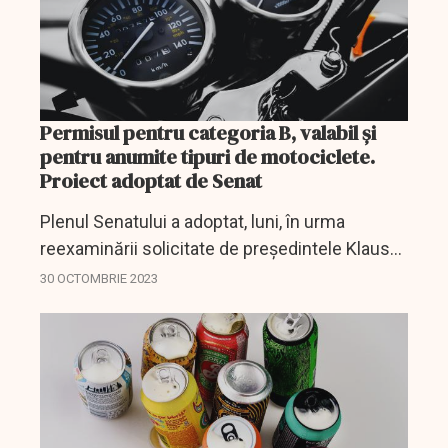
Permisul pentru categoria B, valabil şi
pentru anumite tipuri de motociclete.
Proiect adoptat de Senat
Plenul Senatului a adoptat, luni, în urma
reexaminării solicitate de preşedintele Klaus
Iohannis, o lege prin care permisul de
30 OCTOMBRIE 2023
conducere eliberat pentru categoria B este
valabil şi în cazul...