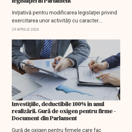
legislaţiei în Parlament
Inițiativă pentru modificarea legislaţiei privind
exercitarea unor activități cu caracter
ocazional desfașurate de zilieri.
29 APRILIE 2026
Investițiile, deductibile 100% în anul
realizării. Gură de oxigen pentru firme -
Document din Parlament
Gură de oxigen pentru firmele care fac