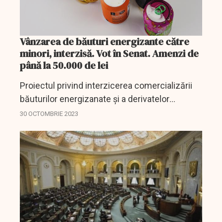
Vânzarea de băuturi energizante către
minori, interzisă. Vot în Senat. Amenzi de
până la 50.000 de lei
Proiectul privind interzicerea comercializării
băuturilor energizanate şi a derivatelor
acestora către minori a fot adoptat de Senat.
30 OCTOMBRIE 2023