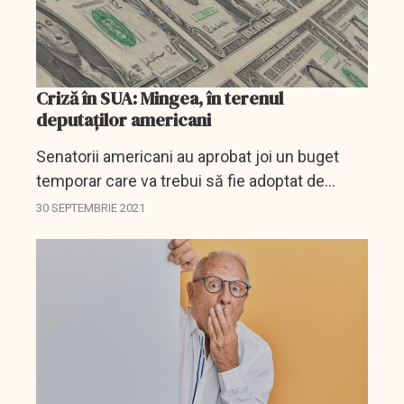
Criză în SUA: Mingea, în terenul
deputaților americani
Senatorii americani au aprobat joi un buget
temporar care va trebui să fie adoptat de
Camera Reprezentanţilor şi apoi promulgat
30 SEPTEMBRIE 2021
înainte de miezul nopţii de preşedintele Joe
Biden pentru a evita...