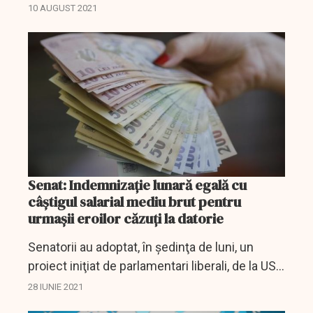
informare privind adoptarea de către Guvern,
10 AUGUST 2021
pe 5 august, în vacanţa parlamentară, a OUG
84/2021, prin...
Senat: Indemnizaţie lunară egală cu
câştigul salarial mediu brut pentru
urmaşii eroilor căzuţi la datorie
Senatorii au adoptat, în şedinţa de luni, un
proiect iniţiat de parlamentari liberali, de la USR
PLUS şi UDMR prin care se elimină
28 IUNIE 2021
condiţionarea acordării indemnizaţiei lunare