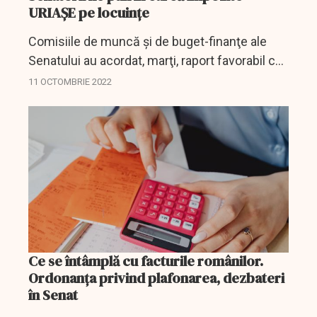
URIAȘE pe locuințe
Comisiile de muncă şi de buget-finanţe ale
Senatului au acordat, marţi, raport favorabil cu
amendamente la OG 16/2022 pentru
11 OCTOMBRIE 2022
modificarea Codului fiscal
Ce se întâmplă cu facturile românilor.
Ordonanţa privind plafonarea, dezbateri
în Senat