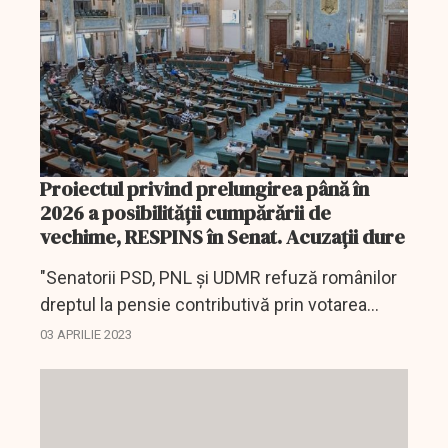
Proiectul privind prelungirea până în
2026 a posibilităţii cumpărării de
vechime, RESPINS în Senat. Acuzaţii dure
"Senatorii PSD, PNL şi UDMR refuză românilor
dreptul la pensie contributivă prin votarea
împotriva legii USR de prelungire a termenului
03 APRILIE 2023
de completare de vechime", acuză USR.