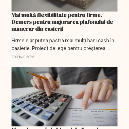
Mai multă flexibilitate pentru firme.
Demers pentru majorarea plafonului de
numerar din casierii
Firmele ar putea păstra mai mulți bani cash în
casierie. Proiect de lege pentru creșterea
plafonului la 200.000 lei.
28 IUNIE 2026