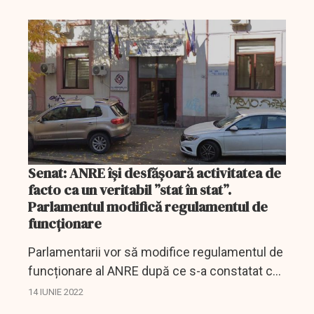
alegerile locale şi europarlamentare, respectiv
de la 18 ani la 16...
Senat: ANRE își desfășoară activitatea de
facto ca un veritabil ”stat în stat”.
Parlamentul modifică regulamentul de
funcționare
Parlamentarii vor să modifice regulamentul de
funcționare al ANRE după ce s-a constatat că
activitatea cestei autorități se desfășoară ca a
14 IUNIE 2022
unui stat în stat.