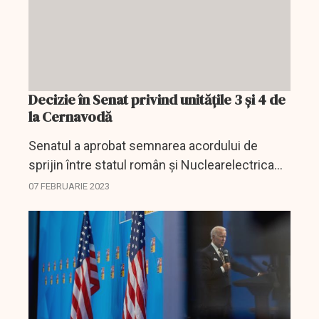
Decizie în Senat privind unităţile 3 şi 4 de
la Cernavodă
Senatul a aprobat semnarea acordului de
sprijin între statul român şi Nuclearelectrica
pentru unităţile 3 şi 4 de la Cernavodă.
07 FEBRUARIE 2023