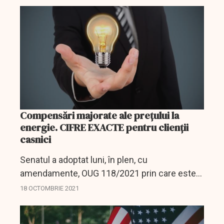
legislativă prin care personalul unor unităţi
publice şi...
Compensări majorate ale preţului la
energie. CIFRE EXACTE pentru clienții
casnici
Senatul a adoptat luni, în plen, cu
amendamente, OUG 118/2021 prin care este
majorată compensarea preţului la energie
18 OCTOMBRIE 2021
electrică şi gaze naturale pentru
consumatorul casnic, în perioada 1...