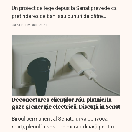
Un proiect de lege depus la Senat prevede ca
pretinderea de bani sau bunuri de către
profesori pentru dotarea școlilor să devină
04 SEPTEMBRIE 2021
contravenție, sancționabilă cu amendă.
Deconectarea clienţilor rău-platnici la
gaze şi energie electrică. Discuții în Senat
Biroul permanent al Senatului va convoca,
marţi, plenul în sesiune extraordinară pentru o