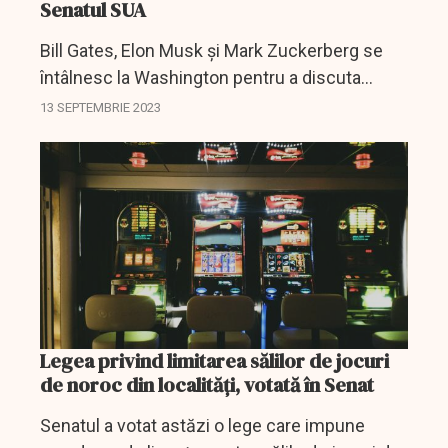
Senatul SUA
Bill Gates, Elon Musk și Mark Zuckerberg se
întâlnesc la Washington pentru a discuta
despre viitoarele reglementări privind
13 SEPTEMBRIE 2023
inteligența artificială.
Legea privind limitarea sălilor de jocuri
de noroc din localități, votată în Senat
Senatul a votat astăzi o lege care impune