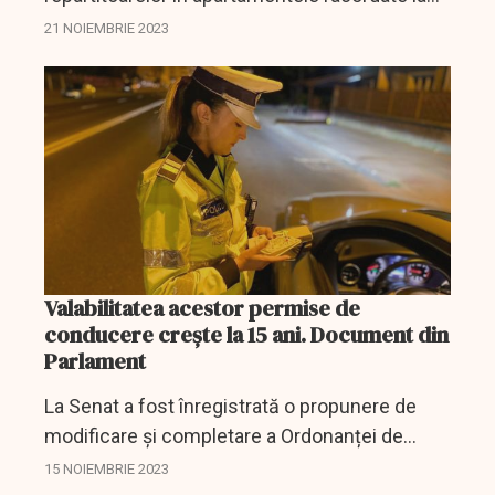
sistemele centralizate de încălzire ar putea fi
21 NOIEMBRIE 2023
prelungit cu un an.
Valabilitatea acestor permise de
conducere crește la 15 ani. Document din
Parlament
La Senat a fost înregistrată o propunere de
modificare și completare a Ordonanței de
urgență a Guvernului privind circulația pe
15 NOIEMBRIE 2023