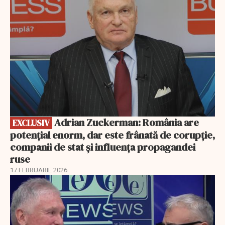
Adrian Zuckerman: România are
EXCLUSIV
potențial enorm, dar este frânată de corupție,
companii de stat și influența propagandei
ruse
17 FEBRUARIE 2026
EXCLUSIV