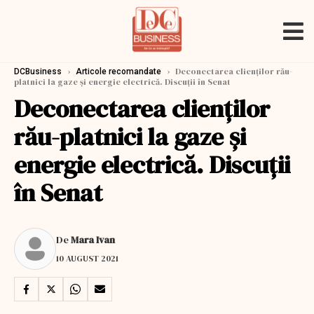
›
›
Deconectarea clienţilor rău-
DCBusiness
Articole recomandate
platnici la gaze şi energie electrică. Discuții în Senat
Deconectarea clienţilor
rău-platnici la gaze şi
energie electrică. Discuții
în Senat
De
Mara Ivan
10 AUGUST 2021