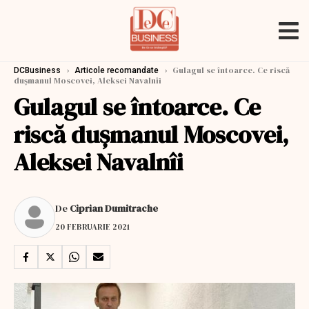
›
›
Gulagul se întoarce. Ce riscă
DCBusiness
Articole recomandate
dușmanul Moscovei, Aleksei Navalnîi
Gulagul se întoarce. Ce
riscă dușmanul Moscovei,
Aleksei Navalnîi
De
Ciprian Dumitrache
20 FEBRUARIE 2021