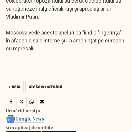
colaboratorii opozantului au cerut Occidentului să
sancţioneze înalţi oficiali ruşi şi apropiaţi ai lui
Vladimir Putin.
Moscova vede aceste apeluri ca fiind o "ingerinţă"
în afacerile sale interne şi i-a ameninţat pe europeni
cu represalii.
rusia
aleksei navalnii
Urmăriți-ne și pe
Google News
și în aplicațiile mobile