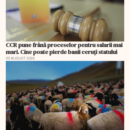
CCR pune frână proceselor pentru salarii mai
mari. Cine poate pierde banii ceruți statului
05 AUGUST 2026
EXCLUSIV