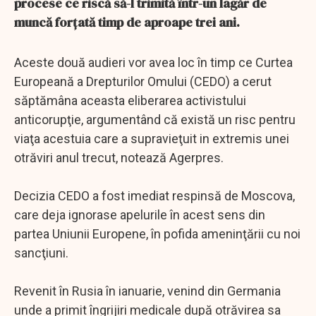
procese ce riscă să-l trimită într-un lagăr de
muncă forţată timp de aproape trei ani.
Aceste două audieri vor avea loc în timp ce Curtea
Europeană a Drepturilor Omului (CEDO) a cerut
săptămâna aceasta eliberarea activistului
anticorupţie, argumentând că există un risc pentru
viaţa acestuia care a supravieţuit in extremis unei
otrăviri anul trecut, notează Agerpres.
Decizia CEDO a fost imediat respinsă de Moscova,
care deja ignorase apelurile în acest sens din
partea Uniunii Europene, în pofida ameninţării cu noi
sancţiuni.
Revenit în Rusia în ianuarie, venind din Germania
unde a primit îngrijiri medicale după otrăvirea sa