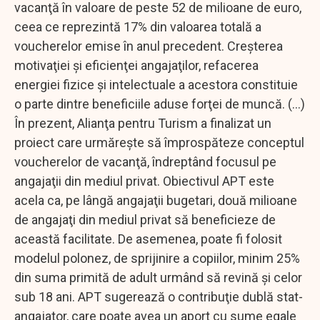
vacanţă în valoare de peste 52 de milioane de euro,
ceea ce reprezintă 17% din valoarea totală a
voucherelor emise în anul precedent. Creşterea
motivaţiei şi eficienţei angajaţilor, refacerea
energiei fizice şi intelectuale a acestora constituie
o parte dintre beneficiile aduse forţei de muncă. (...)
În prezent, Alianţa pentru Turism a finalizat un
proiect care urmăreşte să împrospăteze conceptul
voucherelor de vacanţă, îndreptând focusul pe
angajaţii din mediul privat. Obiectivul APT este
acela ca, pe lângă angajaţii bugetari, două milioane
de angajaţi din mediul privat să beneficieze de
această facilitate. De asemenea, poate fi folosit
modelul polonez, de sprijinire a copiilor, minim 25%
din suma primită de adult urmând să revină şi celor
sub 18 ani. APT sugerează o contribuţie dublă stat-
angajator, care poate avea un aport cu sume egale