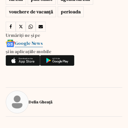
vouchere de vacanță
perioada
Urmăriți-ne și pe
Google News
și în aplicațiile mobile
Delia Gheață