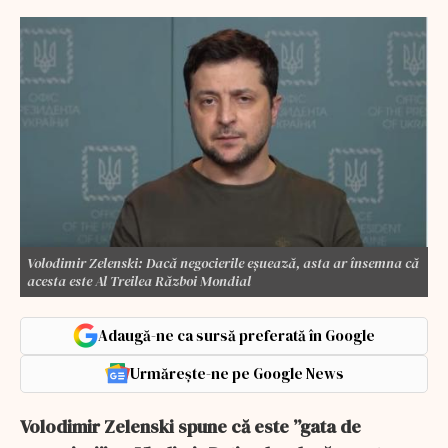
Volodimir Zelenski: Dacă negocierile eșuează, asta ar însemna că
acesta este Al Treilea Război Mondial
Adaugă-ne ca sursă preferată în Google
Urmărește-ne pe Google News
Volodimir Zelenski spune că este ”gata de