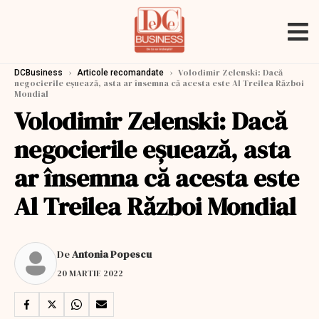
›
›
Volodimir Zelenski: Dacă
DCBusiness
Articole recomandate
negocierile eșuează, asta ar însemna că acesta este Al Treilea Război
Mondial
Volodimir Zelenski: Dacă
negocierile eșuează, asta
ar însemna că acesta este
Al Treilea Război Mondial
De
Antonia Popescu
20 MARTIE 2022