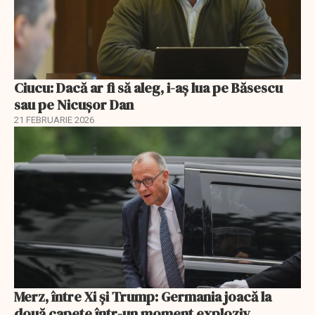
Ciucu: Dacă ar fi să aleg, i-aș lua pe Băsescu
sau pe Nicușor Dan
21 FEBRUARIE 2026
Merz, între Xi și Trump: Germania joacă la
două capete într-un moment exploziv