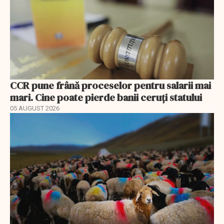
CCR pune frână proceselor pentru salarii mai
mari. Cine poate pierde banii ceruți statului
05 AUGUST 2026
EXCLUSIV