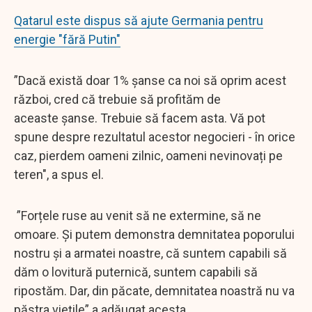
Qatarul este dispus să ajute Germania pentru
energie "fără Putin"
”Dacă există doar 1% șanse ca noi să oprim acest
război, cred că trebuie să profităm de
aceaste șanse. Trebuie să facem asta. Vă pot
spune despre rezultatul acestor negocieri - în orice
caz, pierdem oameni zilnic, oameni nevinovați pe
teren", a spus el.
”Forțele ruse au venit să ne extermine, să ne
omoare. Și putem demonstra demnitatea poporului
nostru și a armatei noastre, că suntem capabili să
dăm o lovitură puternică, suntem capabili să
ripostăm. Dar, din păcate, demnitatea noastră nu va
păstra viețile” a adăugat acesta .