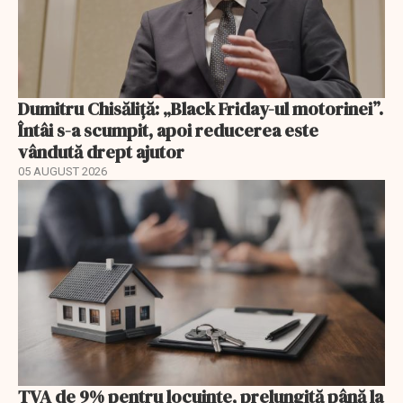
Dumitru Chisăliță: „Black Friday-ul motorinei”.
Întâi s-a scumpit, apoi reducerea este
vândută drept ajutor
05 AUGUST 2026
TVA de 9% pentru locuințe, prelungită până la