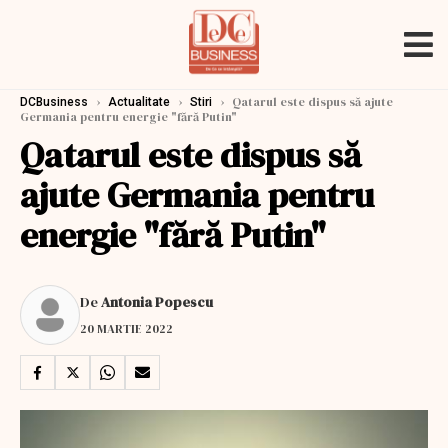
›
›
›
Qatarul este dispus să ajute
DCBusiness
Actualitate
Stiri
Germania pentru energie "fără Putin"
Qatarul este dispus să
ajute Germania pentru
energie "fără Putin"
De
Antonia Popescu
20 MARTIE 2022