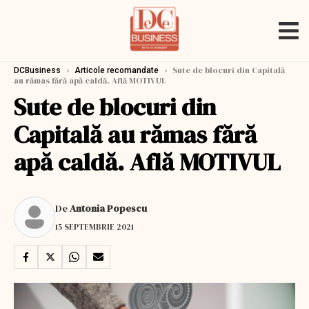
›
›
Sute de blocuri din Capitală
DCBusiness
Articole recomandate
au rămas fără apă caldă. Află MOTIVUL
Sute de blocuri din
Capitală au rămas fără
apă caldă. Află MOTIVUL
De
Antonia Popescu
15 SEPTEMBRIE 2021