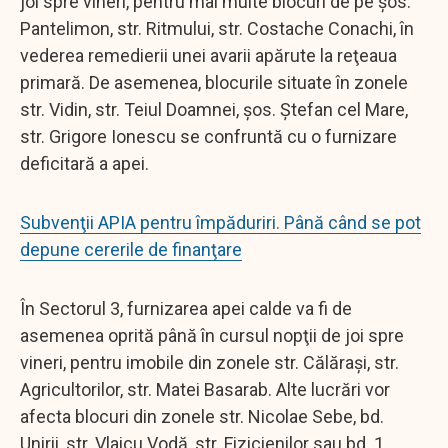
joi spre vineri, pentru mai multe blocuri de pe şos.
Pantelimon, str. Ritmului, str. Costache Conachi, în
vederea remedierii unei avarii apărute la reţeaua
primară. De asemenea, blocurile situate în zonele
str. Vidin, str. Teiul Doamnei, şos. Ştefan cel Mare,
str. Grigore Ionescu se confruntă cu o furnizare
deficitară a apei.
Subvenţii APIA pentru împăduriri. Până când se pot
depune cererile de finanţare
În Sectorul 3, furnizarea apei calde va fi de
asemenea oprită până în cursul nopţii de joi spre
vineri, pentru imobile din zonele str. Călăraşi, str.
Agricultorilor, str. Matei Basarab. Alte lucrări vor
afecta blocuri din zonele str. Nicolae Sebe, bd.
Unirii, str. Vlaicu Vodă, str. Fizicienilor sau bd. 1