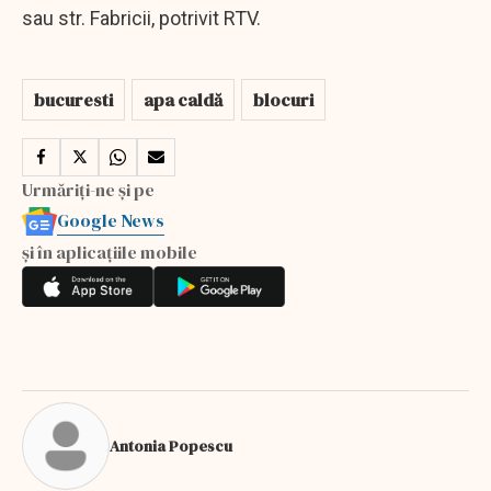
sau str. Fabricii, potrivit RTV.
bucuresti
apa caldă
blocuri
Urmăriți-ne și pe
Google News
și în aplicațiile mobile
Antonia Popescu