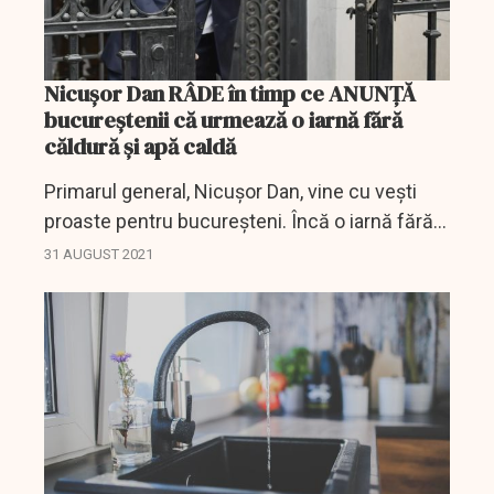
Nicușor Dan RÂDE în timp ce ANUNȚĂ
bucureștenii că urmează o iarnă fără
căldură şi apă caldă
Primarul general, Nicuşor Dan, vine cu veşti
proaste pentru bucureşteni. Încă o iarnă fără
căldură şi apă caldă. Primarul ales dă vina pe
31 AUGUST 2021
greaua moştenire şi dă un termen pentru o...