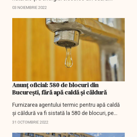
grupului E.ON România, demarează luna
03 NOIEMBRIE 2022
aceasta un proiect pilot de testare a
compatibilităţii şi...
Anunț oficial: 580 de blocuri din
București, fără apă caldă și căldură
Furnizarea agentului termic pentru apă caldă
şi căldură va fi sistată la 580 de blocuri, pe
parcursul următoarelor zile, ca urmare a unor
31 OCTOMBRIE 2022
avarii apărute pe conductele de termoficare