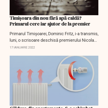
Timișoara din nou fără apă caldă?
Primarul cere iar ajutor de la premier
Primarul Timişoarei, Dominic Fritz, i-a transmis,
luni, o scrisoare deschisă premierului Nicolae
Ciucă, prin care cere ajutor în găsirea unor
17 IANUARIE 2022
soluţii în problema sistemului de termoficare...