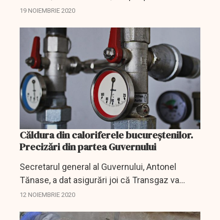
din Bucureşti legate de furnizarea apei calde şi
19 NOIEMBRIE 2020
a căldurii în sistem centralizat, că "în această...
Căldura din caloriferele bucureștenilor.
Precizări din partea Guvernului
Secretarul general al Guvernului, Antonel
Tănase, a dat asigurări joi că Transgaz va
pune la dispoziţie toată resursa tehnică pe
12 NOIEMBRIE 2020
care o are astfel încât Bucureştiul să aibă apă
caldă şi...