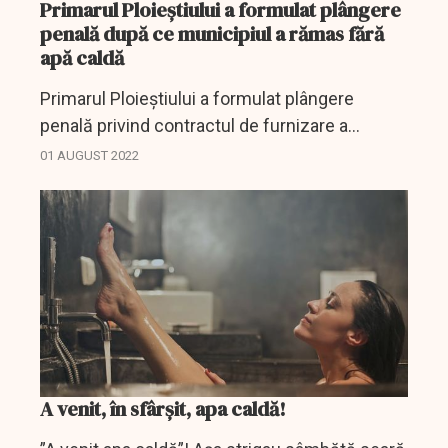
Primarul Ploieştiului a formulat plângere
penală după ce municipiul a rămas fără
apă caldă
Primarul Ploieştiului a formulat plângere
penală privind contractul de furnizare a
agentului termic.
01 AUGUST 2022
A venit, în sfârșit, apa caldă!