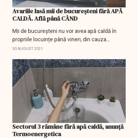
Avariile lasă mii de bucureșteni fără APĂ
CALDĂ. Află până CÂND
Mii de bucureșteni nu vor avea apă caldă în
propriile locuințe până vineri, din cauza
avariilor pe o conductă de termoficare.
30 AUGUST 2021
Sectorul 3 rămâne fără apă caldă, anunță
Termoenergetica