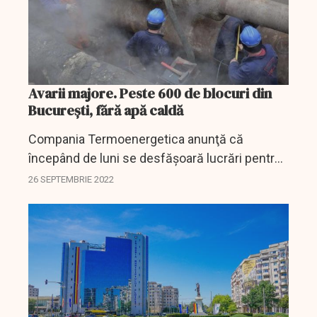
Avarii majore. Peste 600 de blocuri din
București, fără apă caldă
Compania Termoenergetica anunţă că
începând de luni se desfăşoară lucrări pentru
remedierea unor avarii apărute pe conductele
26 SEPTEMBRIE 2022
din reţeaua primară în Sectoarele 1, 2 şi 4 din
Capitală.