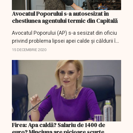
Avocatul Poporului s-a autosesizat în
chestiunea agentului termic din Capitală
Avocatul Poporului (AP) s-a sesizat din oficiu
privind problema lipsei apei calde şi căldurii în
Capitală, potrivit unui comunicat al instituţiei
15 DECEMBRIE 2020
transmis, marţi, AGERPRES.
Firea: Apa caldă? Salariu de 1400 de
euro? Minciuna are picioare scurte