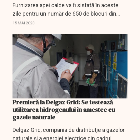
Furnizarea apei calde va fi sistată în aceste
zile pentru un număr de 650 de blocuri din
Bucureşti, dar şi pentru Spitalul "Bagdasar-
15 MAI 2023
Arseni", ca urmare a unor lucrări de reparaţii
sau...
Premieră la Delgaz Grid: Se testează
utilizarea hidrogenului în amestec cu
gazele naturale
Delgaz Grid, compania de distribuţie a gazelor
naturale şi a energiei electrice din cadrul