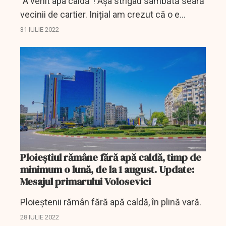
”A venit apa caldă”! Așa strigau sâmbătă seară
vecinii de cartier. Inițial am crezut că o e
glumă proastă. Dar, minune, chiar se dăduse
31 IULIE 2022
drumul la apă caldă.
Ploieştiul rămâne fără apă caldă, timp de
minimum o lună, de la 1 august. Update:
Mesajul primarului Volosevici
Ploieştenii rămân fără apă caldă, în plină vară.
28 IULIE 2022