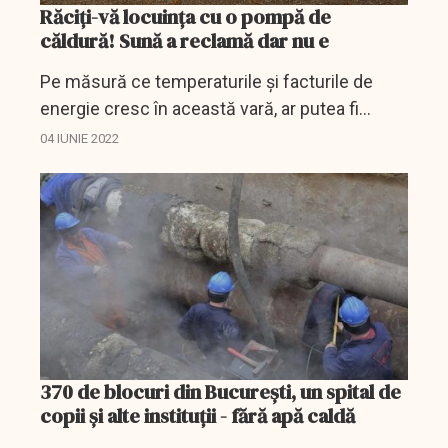
Răciți-vă locuința cu o pompă de
căldură! Sună a reclamă dar nu e
Pe măsură ce temperaturile și facturile de
energie cresc în această vară, ar putea fi
momentul să luați în considerare instalarea
04 IUNIE 2022
unei pompe de căldură. În ciuda numelui său,
o pompă de...
370 de blocuri din București, un spital de
copii și alte instituții - fără apă caldă