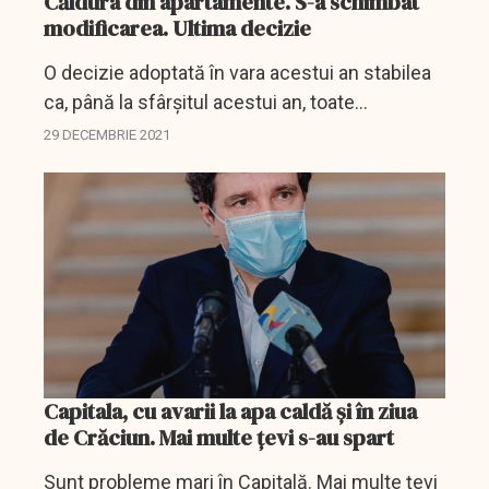
Căldura din apartamente. S-a schimbat
modificarea. Ultima decizie
O decizie adoptată în vara acestui an stabilea
ca, până la sfârșitul acestui an, toate
apartamentele racordate la sistemul de
29 DECEMBRIE 2021
alimentare centralizată cu energie termică să
fie dotate cu...
Capitala, cu avarii la apa caldă și în ziua
de Crăciun. Mai multe țevi s-au spart
Sunt probleme mari în Capitală. Mai multe țevi