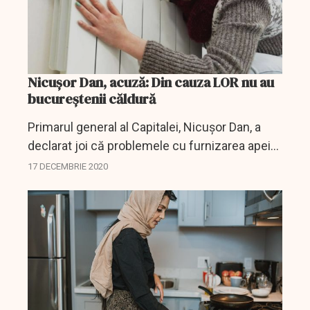
Nicușor Dan, acuză: Din cauza LOR nu au
bucureștenii căldură
Primarul general al Capitalei, Nicuşor Dan, a
declarat joi că problemele cu furnizarea apei
calde şi a căldurii de la nivelul Capitalei au fost
17 DECEMBRIE 2020
generate de modul în care a fost gestionat
acest...