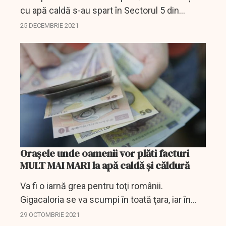
cu apă caldă s-au spart în Sectorul 5 din
București, chiar în prima zi de Crăciun.
25 DECEMBRIE 2021
Orașele unde oamenii vor plăti facturi
MULT MAI MARI la apă caldă și căldură
Va fi o iarnă grea pentru toţi românii.
Gigacaloria se va scumpi în toată ţara, iar în
unele oraşe preţul va fi chiar dublu.
29 OCTOMBRIE 2021