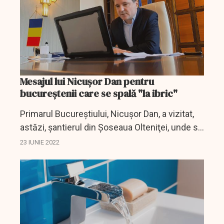
Mesajul lui Nicuşor Dan pentru
bucureştenii care se spală "la ibric"
Primarul Bucureștiului, Nicuşor Dan, a vizitat,
astăzi, şantierul din Şoseaua Olteniţei, unde se
fac lucrări de modernizare a sistemului de
23 IUNIE 2022
termoficare. Primarul Capitalei a avut un
mesaj...