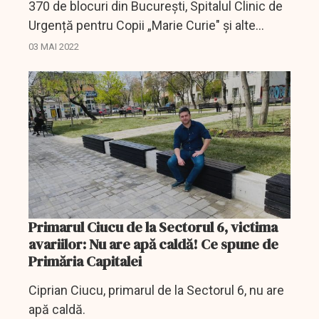
370 de blocuri din București, Spitalul Clinic de
Urgență pentru Copii „Marie Curie" și alte
instituții rămân până sâmbătă fără apă caldă.
03 MAI 2022
Primarul Ciucu de la Sectorul 6, victima
avariilor: Nu are apă caldă! Ce spune de
Primăria Capitalei
Ciprian Ciucu, primarul de la Sectorul 6, nu are
apă caldă.