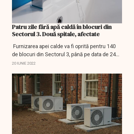
Patru zile fără apă caldă în blocuri din
Sectorul 3. Două spitale, afectate
Furnizarea apei calde va fi oprită pentru 140
de blocuri din Sectorul 3, până pe data de 24
iunie, din cauza unor lucrări, anunţă luni
20 IUNIE 2022
Compania Municipală Termoenergetica
Bucureşti. Probleme...