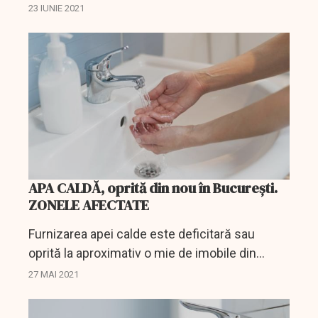
până vineri seară, potrivit meteorologilor, cu o
23 IUNIE 2021
vreme oscilantă în care vor predomina, pe de...
APA CALDĂ, oprită din nou în București.
ZONELE AFECTATE
Furnizarea apei calde este deficitară sau
oprită la aproximativ o mie de imobile din
Capitală, potrivit datelor postate pe site-ul
27 MAI 2021
Companiei Municipale Termoenergetica.