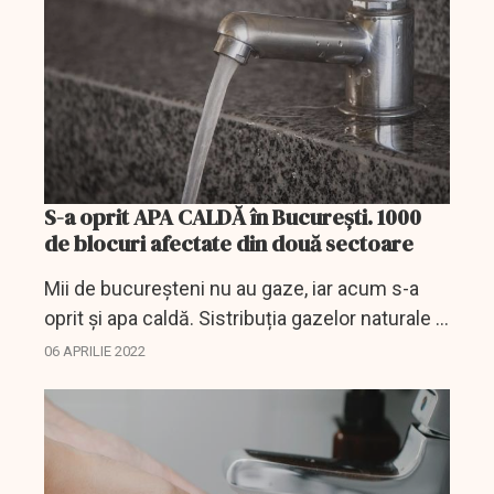
S-a oprit APA CALDĂ în București. 1000
de blocuri afectate din două sectoare
Mii de bucureșteni nu au gaze, iar acum s-a
oprit și apa caldă. Sistribuția gazelor naturale a
fost oprită ca urmare a unei avarii produse la
06 APRILIE 2022
rețeaua de alimentare de la instersecția
Șoselei...