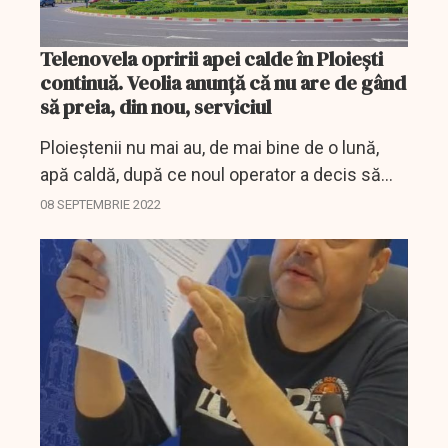
Telenovela opririi apei calde în Ploieşti
continuă. Veolia anunţă că nu are de gând
să preia, din nou, serviciul
Ploieştenii nu mai au, de mai bine de o lună,
apă caldă, după ce noul operator a decis să
oprească furnizarea pentru a repara
08 SEPTEMBRIE 2022
instalaţiile. Reparaţiile nu s-au mai făcut,
Primăria Ploieşti...