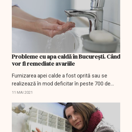
Probleme cu apa caldă în București. Când
vor fi remediate avariile
Furnizarea apei calde a fost oprită sau se
realizează în mod deficitar în peste 700 de
imobile din Capitală, potrivit informaţiilor
11 MAI 2021
postate pe site-ul Companiei Municipale
Termoenergetica.