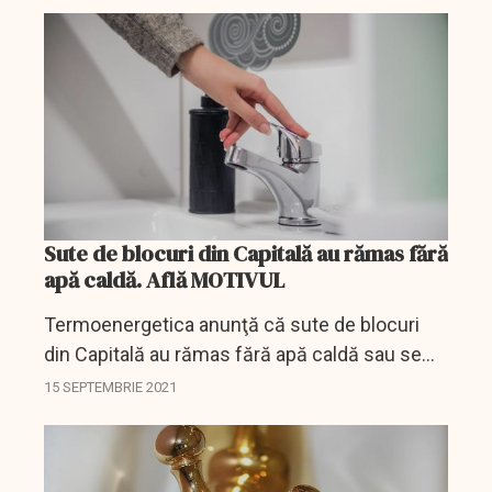
Sute de blocuri din Capitală au rămas fără
apă caldă. Află MOTIVUL
Termoenergetica anunţă că sute de blocuri
din Capitală au rămas fără apă caldă sau se
confruntă cu o furnizare deficitară a acesteia,
15 SEPTEMBRIE 2021
din cauza avariilor.