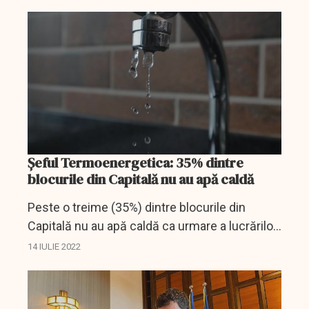
Şeful Termoenergetica: 35% dintre
blocurile din Capitală nu au apă caldă
Peste o treime (35%) dintre blocurile din
Capitală nu au apă caldă ca urmare a lucrărilor
care se fac la reţeaua de termoficare, a
14 IULIE 2022
informat, joi, directorul general al Companiei
Municipale...