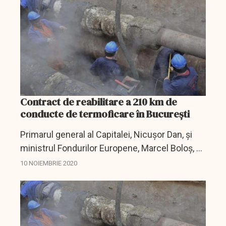
Contract de reabilitare a 210 km de
conducte de termoficare în București
Primarul general al Capitalei, Nicuşor Dan, şi
ministrul Fondurilor Europene, Marcel Boloş, au
semnat, marţi, la sediul Municipalităţii, în
10 NOIEMBRIE 2020
prezenţa premierului Ludovic Orban, un
contract de...