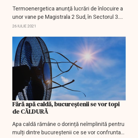
Termoenergetica anunţă lucrări de înlocuire a
unor vane pe Magistrala 2 Sud, în Sectorul 3.
Furnizarea agentului termic va fi sistată până
26 IULIE 2021
vineri seară.
Fără apă caldă, bucureștenii se vor topi
de CĂLDURĂ
Apa caldă rămâne o dorință neîmplinită pentru
mulți dintre bucureștenii ce se vor confrunta