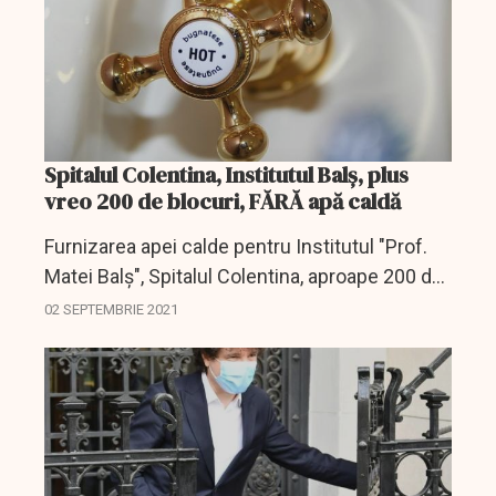
Spitalul Colentina, Institutul Balș, plus
vreo 200 de blocuri, FĂRĂ apă caldă
Furnizarea apei calde pentru Institutul "Prof.
Matei Balş", Spitalul Colentina, aproape 200 de
blocuri şi mai multe instituţii va fi oprită pentru
02 SEPTEMBRIE 2021
remedierea unor avarii, a anunţat Compania...