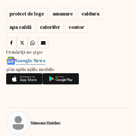
proiect de lege
amanare
caldura
apa caldă
calorifer
contor
Urmăriți-ne și pe
Google News
și în aplicațiile mobile
Simona Haiduc