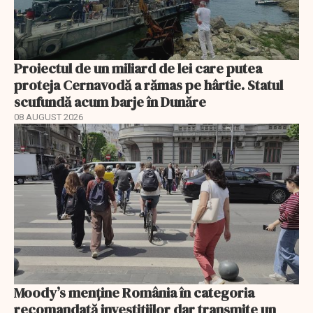
Proiectul de un miliard de lei care putea
proteja Cernavodă a rămas pe hârtie. Statul
scufundă acum barje în Dunăre
08 AUGUST 2026
Moody’s menține România în categoria
recomandată investițiilor dar transmite un