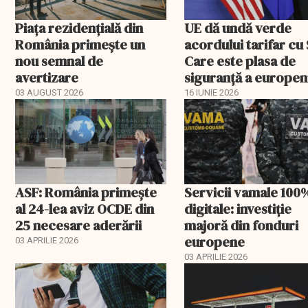
Piața rezidențială din
UE dă undă verde
România primește un
acordului tarifar cu
nou semnal de
Care este plasa de
avertizare
siguranță a europen
03 AUGUST 2026
16 IUNIE 2026
ASF: România primește
Servicii vamale 100
al 24-lea aviz OCDE din
digitale: investiție
25 necesare aderării
majoră din fonduri
europene
03 APRILIE 2026
03 APRILIE 2026