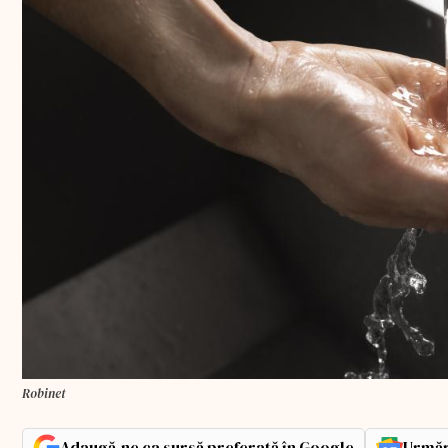
Robinet
Adaugă-ne ca sursă preferată în Google
Urmăr