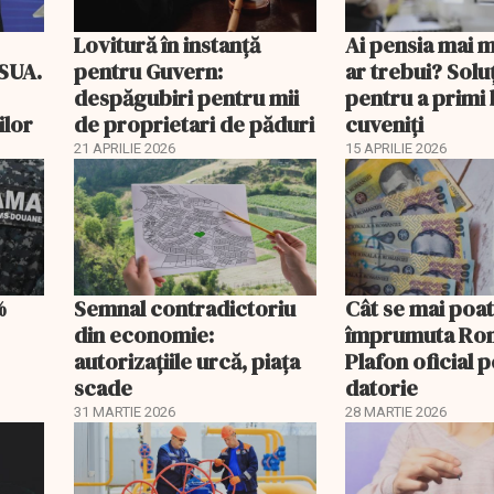
Lovitură în instanță
Ai pensia mai 
 SUA.
pentru Guvern:
ar trebui? Soluţ
despăgubiri pentru mii
pentru a primi 
ilor
de proprietari de păduri
cuveniţi
21 APRILIE 2026
15 APRILIE 2026
%
Semnal contradictoriu
Cât se mai poa
din economie:
împrumuta Ro
autorizațiile urcă, piața
Plafon oficial 
scade
datorie
31 MARTIE 2026
28 MARTIE 2026
EXCLUSIV