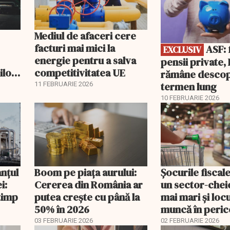
Mediul de afaceri cere
facturi mai mici la
ASF: fără
EXCLUSIV
energie pentru a salva
pensii private
ilor
competitivitatea UE
rămâne descop
Ce
termen lung
11 FEBRUARIE 2026
10 FEBRUARIE 2026
anțul
Boom pe piața aurului:
Șocurile fiscal
i:
Cererea din România ar
un sector-cheie
timp
putea crește cu până la
mai mari și loc
50% în 2026
muncă în peric
03 FEBRUARIE 2026
02 FEBRUARIE 2026