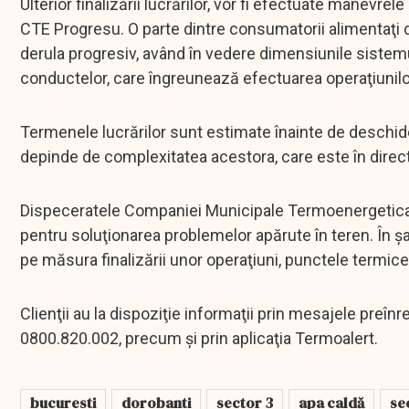
Ulterior finalizării lucrărilor, vor fi efectuate manevr
CTE Progresu. O parte dintre consumatorii alimentaţi d
derula progresiv, având în vedere dimensiunile sistemu
conductelor, care îngreunează efectuarea operaţiunil
Termenele lucrărilor sunt estimate înainte de deschidere
depinde de complexitatea acestora, care este în direc
Dispeceratele Companiei Municipale Termoenergetica 
pentru soluţionarea problemelor apărute în teren. În şa
pe măsura finalizării unor operaţiuni, punctele termic
Clienţii au la dispoziţie informaţii prin mesajele preînr
0800.820.002, precum şi prin aplicaţia Termoalert.
bucuresti
dorobanti
sector 3
apa caldă
se