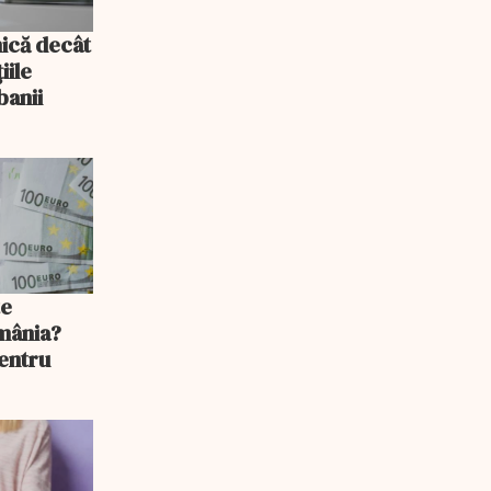
mică decât
iile
banii
te
mânia?
pentru