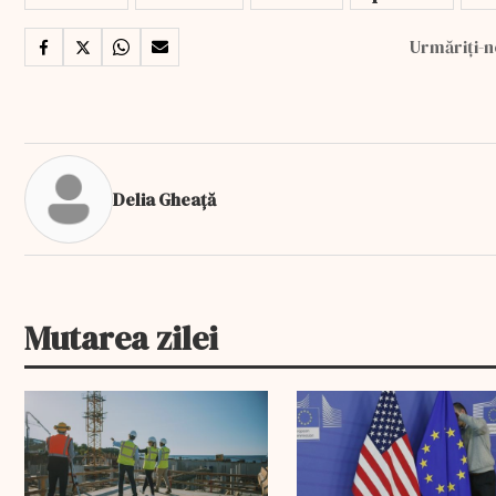
Urmăriți-n
Delia Gheață
Mutarea zilei