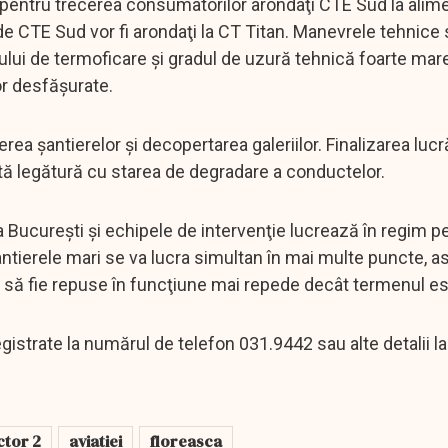
ele pentru trecerea consumatorilor arondaţi CTE Sud la alim
e CTE Sud vor fi arondaţi la CT Titan. Manevrele tehnice 
lui de termoficare şi gradul de uzură tehnică foarte mar
or desfăşurate.
a şantierelor şi decopertarea galeriilor. Finalizarea lucră
tă legătură cu starea de degradare a conductelor.
Bucureşti şi echipele de intervenţie lucrează în regim 
ntierele mari se va lucra simultan în mai multe puncte, ast
e să fie repuse în funcţiune mai repede decât termenul es
egistrate la numărul de telefon 031.9442 sau alte detalii la
ctor 2
aviatiei
floreasca