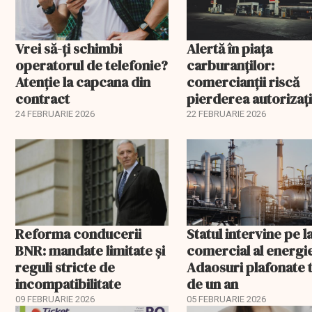
Vrei să-ți schimbi
Alertă în piața
operatorul de telefonie?
carburanților:
Atenție la capcana din
comercianții riscă
contract
pierderea autorizați
înainte de 1 martie. 
24 FEBRUARIE 2026
22 FEBRUARIE 2026
spune șeful ANAF
Reforma conducerii
Statul intervine pe l
BNR: mandate limitate și
comercial al energie
reguli stricte de
Adaosuri plafonate 
incompatibilitate
de un an
09 FEBRUARIE 2026
05 FEBRUARIE 2026