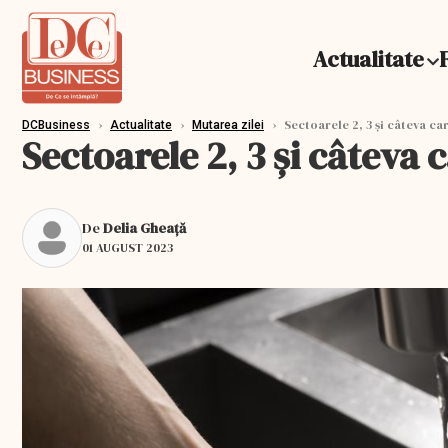
Actualitate
›
›
›
Sectoarele 2, 3 și câteva ca
DCBusiness
Actualitate
Mutarea zilei
Sectoarele 2, 3 și câteva
De
Delia Gheață
01 AUGUST 2023