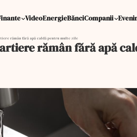
Finante
Video
Energie
Bănci
Companii
Eveni
rtiere rămân fără apă caldă pentru multe zile
 cartiere rămân fără apă ca