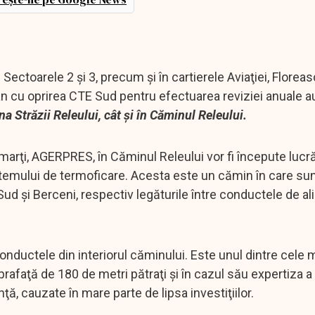
n Sectoarele 2 şi 3, precum şi în cartierele Aviaţiei, Florea
an cu oprirea CTE Sud pentru efectuarea reviziei anuale a
a Străzii Releului, cât şi în Căminul Releului.
arţi, AGERPRES, în Căminul Releului vor fi începute lucră
stemului de termoficare. Acesta este un cămin în care su
Sud şi Berceni, respectiv legăturile între conductele de a
conductele din interiorul căminului. Este unul dintre cele 
rafaţă de 180 de metri pătraţi şi în cazul său expertiza a
ţă, cauzate în mare parte de lipsa investiţiilor.