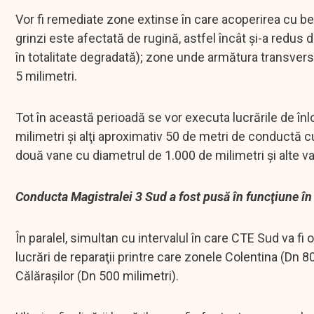
Vor fi remediate zone extinse în care acoperirea cu bet
grinzi este afectată de rugină, astfel încât şi-a redus
în totalitate degradată); zone unde armătura transversa
5 milimetri.
Tot în această perioadă se vor executa lucrările de în
milimetri şi alţi aproximativ 50 de metri de conductă c
două vane cu diametrul de 1.000 de milimetri şi alte va
Conducta Magistralei 3 Sud a fost pusă în funcţiune în
În paralel, simultan cu intervalul în care CTE Sud va fi
lucrări de reparaţii printre care zonele Colentina (Dn 80
Călăraşilor (Dn 500 milimetri).