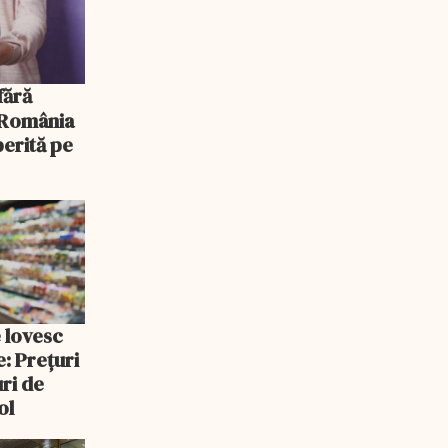
, România
erită pe
e lovesc
: Prețuri
uri de
ol