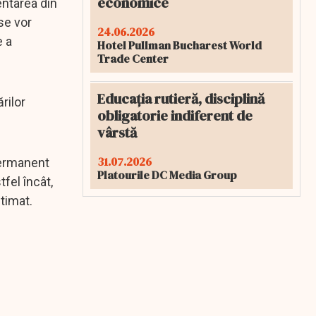
economice
entarea din
se vor
24.06.2026
e a
Hotel Pullman Bucharest World
Trade Center
Educația rutieră, disciplină
rilor
obligatorie indiferent de
vârstă
31.07.2026
permanent
Platourile DC Media Group
fel încât,
timat.