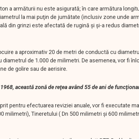
on a armăturii nu este asigurată; în care armătura longit
 diametrul la mai puţin de jumătate (inclusiv zone unde ar
lă din grinzi este afectată de rugină şi şi-a redus diamet
locuire a aproximativ 20 de metri de conductă cu diametru
u diametrul de 1.000 de milimetri. De asemenea, vor fi înlo
ne de golire sau de aerisire.
 1968, această zonă de reţea având 55 de ani de funcţiona
 oprit pentru efectuarea reviziei anuale, vor fi executate m
0 milimetri), Tineretului ( Dn 500 milimetri şi 600 milimetr