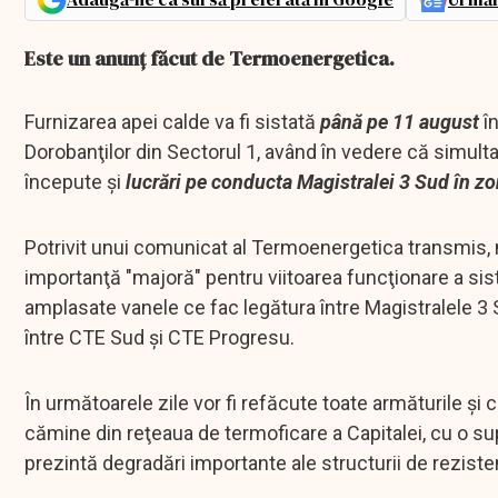
Este un anunț făcut de Termoenergetica.
Furnizarea apei calde va fi sistată
până pe 11 august
î
Dorobanţilor din Sectorul 1, având în vedere că simult
începute şi
lucrări pe conducta Magistralei 3 Sud în zon
Potrivit unui comunicat al Termoenergetica transmis, m
importanţă "majoră" pentru viitoarea funcţionare a si
amplasate vanele ce fac legătura între Magistralele 3 
între CTE Sud şi CTE Progresu.
În următoarele zile vor fi refăcute toate armăturile şi 
cămine din reţeaua de termoficare a Capitalei, cu o sup
prezintă degradări importante ale structurii de rezisten