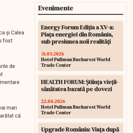
Evenimente
Energy Forum Ediția a XV-a:
sca şi Calea
Piața energiei din România,
sub presiunea noii realități
u fost
31.03.2026
Hotel Pullman Bucharest World
Trade Center
rile de
nt
HEALTH FORUM: Știința vieții-
limentare
sănătatea bazată pe dovezi
22.04.2026
Hotel Pullman Bucharest World
mai mari
Trade Center
 arătat că
Upgrade România: Viața după