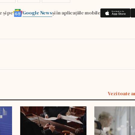
Google News
e și pe
și în aplicațiile mobile
Vezi toate a