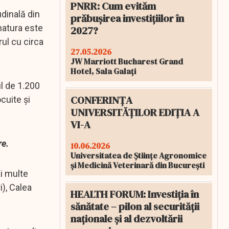
PNRR: Cum evităm
udinală din
prăbușirea investițiilor în
matura este
2027?
rul cu circa
27.05.2026
JW Marriott Bucharest Grand
Hotel, Sala Galați
l de 1.200
CONFERINȚA
cuite şi
UNIVERSITĂȚILOR EDIȚIA A
VI-A
re.
10.06.2026
Universitatea de Științe Agronomice
și Medicină Veterinară din București
ai multe
i), Calea
HEALTH FORUM: Investiția în
sănătate – pilon al securității
naționale și al dezvoltării