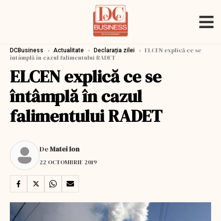
›
›
›
ELCEN explică ce se
DCBusiness
Actualitate
Declarația zilei
întâmplă în cazul falimentului RADET
ELCEN explică ce se
întâmplă în cazul
falimentului RADET
De
Matei Ion
22 OCTOMBRIE 2019