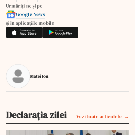
Urmăriți-ne și pe
Google News
și în aplicațiile mobile
Matei Ion
Declarația zilei
Vezi toate articolele