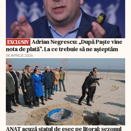
Adrian Negrescu: „După Paște vine
EXCLUSIV
nota de plată”. La ce trebuie să ne așteptăm
06 APRILIE 2026
ANAT acuză statul de eșec pe litoral: sezonul