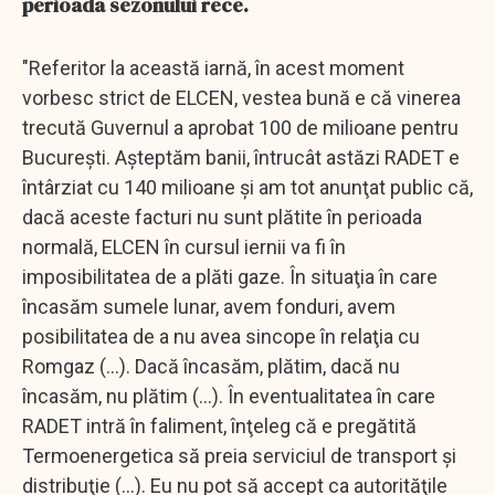
perioada sezonului rece.
"Referitor la această iarnă, în acest moment
vorbesc strict de ELCEN, vestea bună e că vinerea
trecută Guvernul a aprobat 100 de milioane pentru
Bucureşti. Aşteptăm banii, întrucât astăzi RADET e
întârziat cu 140 milioane şi am tot anunţat public că,
dacă aceste facturi nu sunt plătite în perioada
normală, ELCEN în cursul iernii va fi în
imposibilitatea de a plăti gaze. În situaţia în care
încasăm sumele lunar, avem fonduri, avem
posibilitatea de a nu avea sincope în relaţia cu
Romgaz (...). Dacă încasăm, plătim, dacă nu
încasăm, nu plătim (...). În eventualitatea în care
RADET intră în faliment, înţeleg că e pregătită
Termoenergetica să preia serviciul de transport şi
distribuţie (...). Eu nu pot să accept ca autorităţile