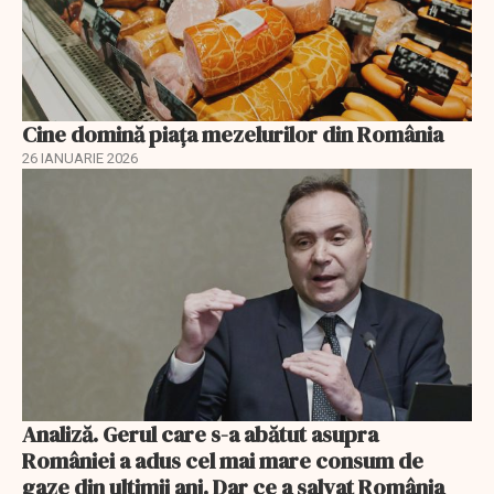
Cine domină piața mezelurilor din România
26 IANUARIE 2026
Analiză. Gerul care s-a abătut asupra
României a adus cel mai mare consum de
gaze din ultimii ani. Dar ce a salvat România