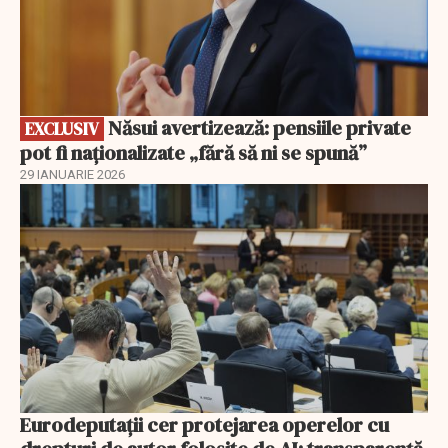
Năsui avertizează: pensiile private
EXCLUSIV
pot fi naționalizate „fără să ni se spună”
29 IANUARIE 2026
Eurodeputații cer protejarea operelor cu