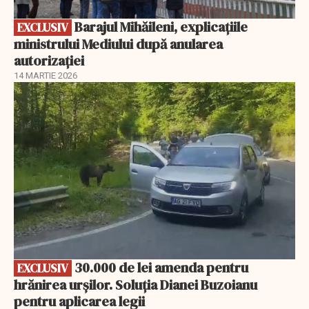
Barajul Mihăileni, explicațiile
EXCLUSIV
ministrului Mediului după anularea
autorizației
14 MARTIE 2026
EXCLUSIV
30.000 de lei amenda pentru
EXCLUSIV
hrănirea urșilor. Soluția Dianei Buzoianu
pentru aplicarea legii