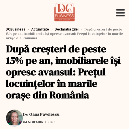
›
›
›
După creșteri de peste
DCBusiness
Actualitate
Declarația zilei
15% pe an, imobiliarele își opresc avansul: Preţul locuinţelor în marile
oraşe din România
După creșteri de peste
15% pe an, imobiliarele își
opresc avansul: Preţul
locuinţelor în marile
oraşe din România
De
Oana Pavelescu
04 NOIEMBRIE 2025