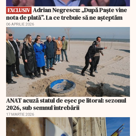
Adrian Negrescu: „După Paște vine
EXCLUSIV
nota de plată”. La ce trebuie să ne așteptăm
06 APRILIE 2026
ANAT acuză statul de eșec pe litoral: sezonul
2026, sub semnul întrebării
17 MARTIE 2026