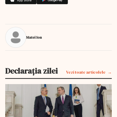
Matei Ion
Declarația zilei
Vezi toate articolele