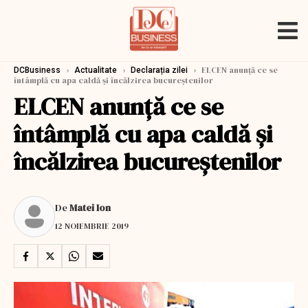
›
›
›
ELCEN anunță ce se
DCBusiness
Actualitate
Declarația zilei
întâmplă cu apa caldă și încălzirea bucureștenilor
ELCEN anunță ce se
întâmplă cu apa caldă și
încălzirea bucureștenilor
De
Matei Ion
12 NOIEMBRIE 2019