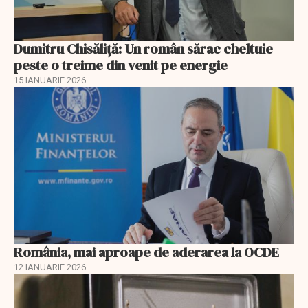
Dumitru Chisăliţă: Un român sărac cheltuie
peste o treime din venit pe energie
15 IANUARIE 2026
România, mai aproape de aderarea la OCDE
12 IANUARIE 2026
EXCLUSIV