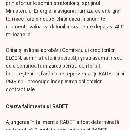
prin eforturile administratorilor şi sprijinul
Ministerului Energiei a asigurat furnizarea energiei
termice fără sincope, chiar dacă în anumite
momente valoarea datoriilor scadente depăşea 400
milioane lei.
Chiar şi în lipsa aprobării Comitetului creditorilor
ELCEN, administratorii societăţii şi-au asumat riscul
de a continua furnizarea pentru confortul
bucureştenilor, fără ca pe reprezentanţii RADET şi ai
PMB să-i preocupe îndeplinirea obligaţiilor
contractuale.
Cauza falimentului RADET
Ajungerea în faliment a RADET a fost determinată
de faptul că Planul de reorganizare al RADET