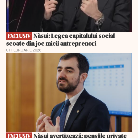
Năsui: Legea capitalului social
EXCLUSIV
scoate din joc micii antreprenori
01 FEBRUARIE 2026
EXCLUSIV
Năsui avertizează: pensiile private
EXCLUSIV