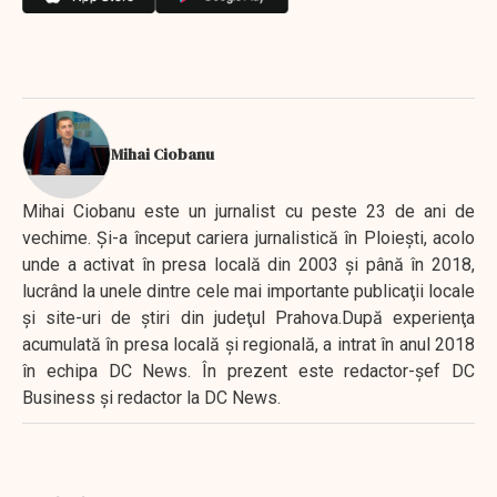
Mihai Ciobanu
Mihai Ciobanu este un jurnalist cu peste 23 de ani de
vechime. Şi-a început cariera jurnalistică în Ploieşti, acolo
unde a activat în presa locală din 2003 şi până în 2018,
lucrând la unele dintre cele mai importante publicaţii locale
şi site-uri de ştiri din judeţul Prahova.După experienţa
acumulată în presa locală şi regională, a intrat în anul 2018
în echipa DC News. În prezent este redactor-şef DC
Business şi redactor la DC News.