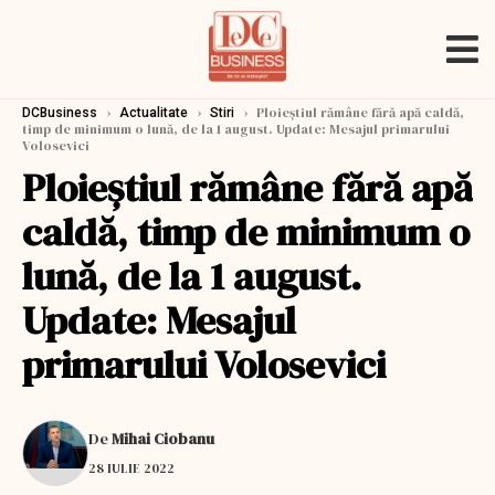
›
›
›
Ploieştiul rămâne fără apă caldă,
DCBusiness
Actualitate
Stiri
timp de minimum o lună, de la 1 august. Update: Mesajul primarului
Volosevici
Ploieştiul rămâne fără apă
caldă, timp de minimum o
lună, de la 1 august.
Update: Mesajul
primarului Volosevici
De
Mihai Ciobanu
28 IULIE 2022