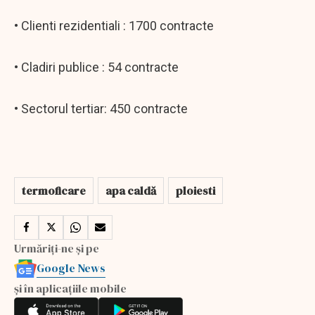
• Clienti rezidentiali : 1700 contracte
• Cladiri publice : 54 contracte
• Sectorul tertiar: 450 contracte
termoficare
apa caldă
ploiesti
Urmăriți-ne și pe
Google News
și în aplicațiile mobile