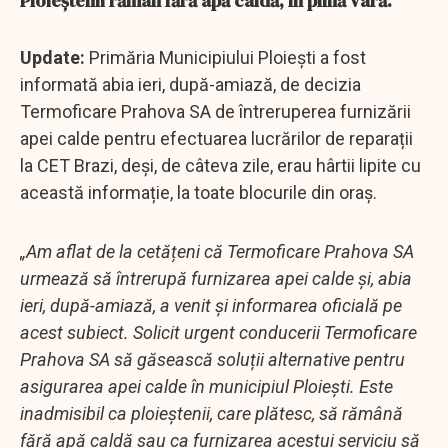
Ploieştenii rămân fără apă caldă, în plină vară.
Update:
Primăria Municipiului Ploiești a fost
informată abia ieri, după-amiază, de decizia
Termoficare Prahova SA de întreruperea furnizării
apei calde pentru efectuarea lucrărilor de reparații
la CET Brazi, deși, de câteva zile, erau hârtii lipite cu
această informație, la toate blocurile din oraș.
„Am aflat de la cetățeni că Termoficare Prahova SA
urmează să întrerupă furnizarea apei calde și, abia
ieri, după-amiază, a venit și informarea oficială pe
acest subiect. Solicit urgent conducerii Termoficare
Prahova SA să găsească soluții alternative pentru
asigurarea apei calde în municipiul Ploiești. Este
inadmisibil ca ploieștenii, care plătesc, să rămână
fără apă caldă sau ca furnizarea acestui serviciu să