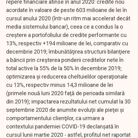
repere financiare atinse în anul 2020: credite nou
acordate în valoare de peste 603 milioane de lei în
cursul anului 2020 (într-un ritm mai accelerat decât
media sistemului bancar), ceea ce a condus la o
creştere a portofoliului de credite performante cu
13%, respectiv +194 milioane de lei, comparativ cu
decembrie 2019; îmbunătăţirea structurii bilanţiere
a băncii prin creşterea ponderii creditelor nete în
total active la 55% de la 50% în decembrie 2019;
optimizarea şi reducerea cheltuielilor operaţionale
cu 13%, respectiv minus 14,3 milioane de lei
(primele nouă luni 2020 faţă de perioada similară
din 2019); impactarea rezultatului net cumulat la 30
septembrie 2020 de anumite evoluţii ale pieţei şi
comportamentului clienţilor, ca urmare a
contextului pandemiei COVID-19 declanşată în
cursul lunii martie 2020 - astfel, profitul net raportat