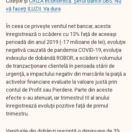
Citește și
CRIZA economică. Șeful băncii UBS: Nu
vă faceți ILUZII. Va dura
În ceea ce priveşte venitul net bancar, acesta
înregistrează o scădere cu 13% faţă de aceeaşi
perioadă din anul 2019 (-17 milioane de lei), evoluţie
negativă cauzată de pandemia COVID-19, evoluţia
indexului de dobândă ROBOR, a scăderii volumului
de tranzacţionare clientelă în perioada stării de
urgenţă, a impactului negativ din marcările la piaţă a
activelor financiare evaluate la valoare justă prin
contul de Profit sau Pierdere. Parte din aceste
efecte s-au atenuat, iar trimestrul III al anului
înregistrează evoluţii pozitive faţă de primul
trimestru.
Veniturile din dobânzi prezintă o diminuare de 3%,