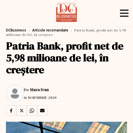
›
›
Patria Bank, profit net de 5,98
DCBusiness
Articole recomandate
milioane de lei, în creștere
Patria Bank, profit net de
5,98 milioane de lei, în
creștere
De
Mara Ivan
16 NOIEMBRIE 2020