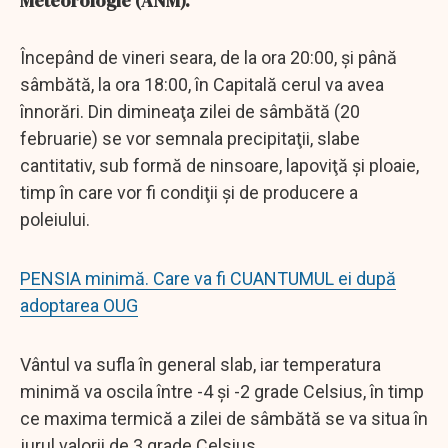
Meteorologie (ANM).
Începând de vineri seara, de la ora 20:00, şi până
sâmbătă, la ora 18:00, în Capitală cerul va avea
înnorări. Din dimineaţa zilei de sâmbătă (20
februarie) se vor semnala precipitaţii, slabe
cantitativ, sub formă de ninsoare, lapoviţă şi ploaie,
timp în care vor fi condiţii şi de producere a
poleiului.
PENSIA minimă. Care va fi CUANTUMUL ei după
adoptarea OUG
Vântul va sufla în general slab, iar temperatura
minimă va oscila între -4 şi -2 grade Celsius, în timp
ce maxima termică a zilei de sâmbătă se va situa în
jurul valorii de 3 grade Celsius.