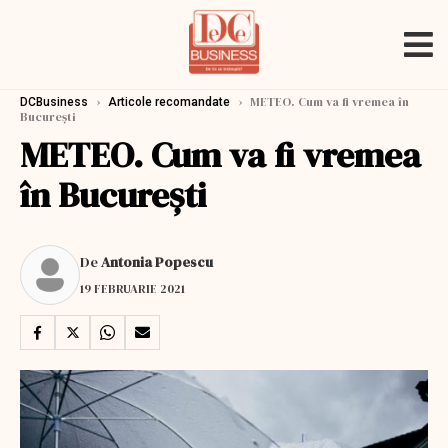
›
›
METEO. Cum va fi vremea în
DCBusiness
Articole recomandate
Bucureşti
METEO. Cum va fi vremea
în Bucureşti
De
Antonia Popescu
19 FEBRUARIE 2021