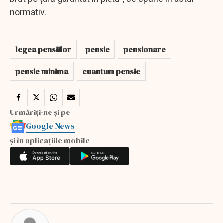
normativ.
legea pensiilor
pensie
pensionare
pensie minima
cuantum pensie
Urmăriți-ne și pe
Google News
și în aplicațiile mobile