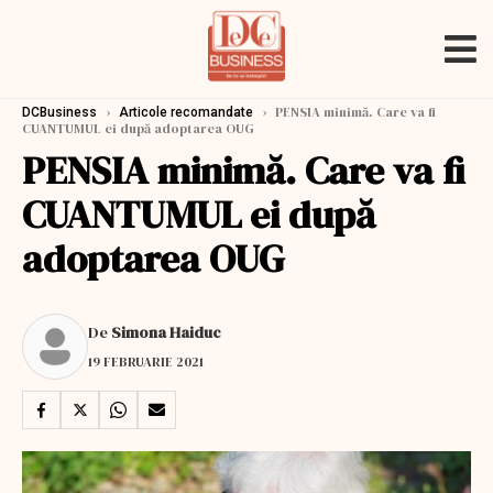
›
›
PENSIA minimă. Care va fi
DCBusiness
Articole recomandate
CUANTUMUL ei după adoptarea OUG
PENSIA minimă. Care va fi
CUANTUMUL ei după
adoptarea OUG
De
Simona Haiduc
19 FEBRUARIE 2021