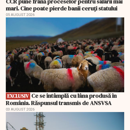
CCR pune frână proceselor pentru salarii mai
mari. Cine poate pierde banii ceruți statului
05 AUGUST 2026
EXCLUSIV
Ce se întâmplă cu lâna produsă în
EXCLUSIV
România. Răspunsul transmis de ANSVSA
03 AUGUST 2026