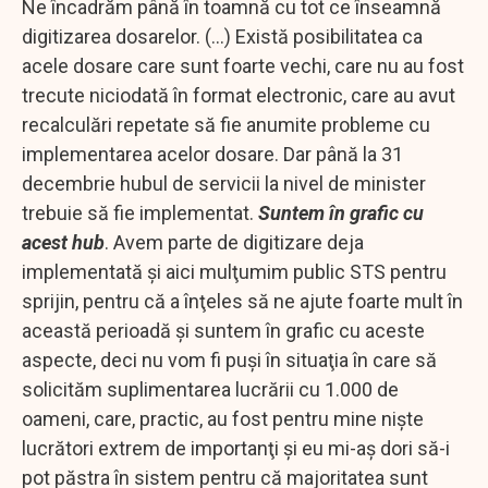
Ne încadrăm până în toamnă cu tot ce înseamnă
digitizarea dosarelor. (...) Există posibilitatea ca
acele dosare care sunt foarte vechi, care nu au fost
trecute niciodată în format electronic, care au avut
recalculări repetate să fie anumite probleme cu
implementarea acelor dosare. Dar până la 31
decembrie hubul de servicii la nivel de minister
trebuie să fie implementat.
Suntem în grafic cu
acest hub
. Avem parte de digitizare deja
implementată şi aici mulţumim public STS pentru
sprijin, pentru că a înţeles să ne ajute foarte mult în
această perioadă şi suntem în grafic cu aceste
aspecte, deci nu vom fi puşi în situaţia în care să
solicităm suplimentarea lucrării cu 1.000 de
oameni, care, practic, au fost pentru mine nişte
lucrători extrem de importanţi şi eu mi-aş dori să-i
pot păstra în sistem pentru că majoritatea sunt