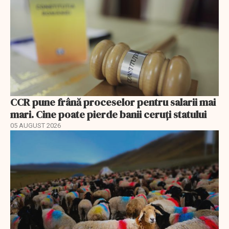
CCR pune frână proceselor pentru salarii mai
mari. Cine poate pierde banii ceruți statului
05 AUGUST 2026
EXCLUSIV