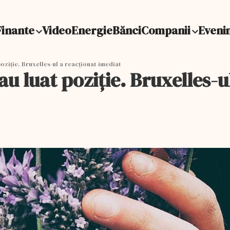
Finante
Video
Energie
Bănci
Companii
Eveni
oziție. Bruxelles-ul a reacționat imediat
au luat poziție. Bruxelles-u