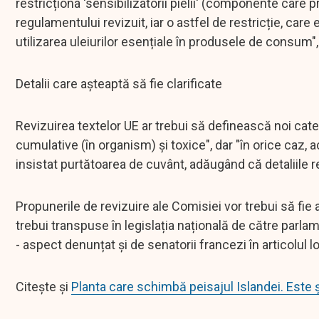
restricționa 'sensibilizatorii pielii' (componente care 
regulamentului revizuit, iar o astfel de restricție, care
utilizarea uleiurilor esențiale în produsele de consum
Detalii care așteaptă să fie clarificate
Revizuirea textelor UE ar trebui să definească noi cate
cumulative (în organism) și toxice", dar "în orice caz, a
insistat purtătoarea de cuvânt, adăugând că detaliile rev
Propunerile de revizuire ale Comisiei vor trebui să fi
trebui transpuse în legislația națională de către parla
- aspect denunțat și de senatorii francezi în articolul lo
Citește și
Planta care schimbă peisajul Islandei. Este ș