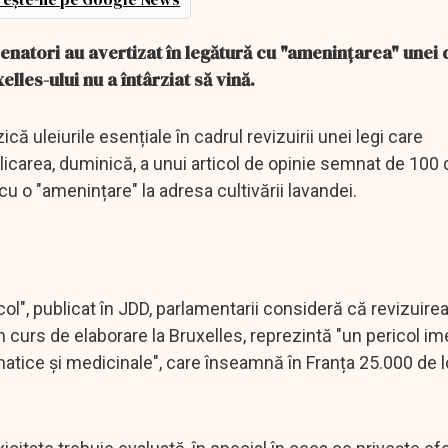
senatori au avertizat în legătură cu "amenințarea" unei 
lles-ului nu a întârziat să vină.
 uleiurile esențiale în cadrul revizuirii unei legi care
icarea, duminică, a unui articol de opinie semnat de 100 
u o "amenințare" la adresa cultivării lavandei.
icol", publicat în JDD, parlamentarii consideră că revizuire
 curs de elaborare la Bruxelles, reprezintă "un pericol im
matice și medicinale", care înseamnă în Franța 25.000 de l