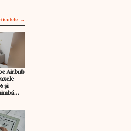
rticolele
pe Airbnb
Taxele
6 și
chimbă