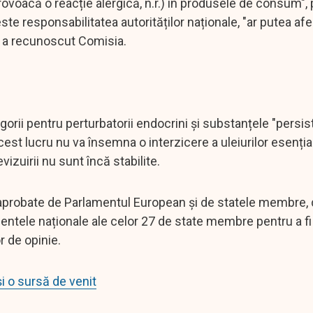
provoacă o reacție alergică, n.r.) în produsele de consum",
 este responsabilitatea autorităților naționale, "ar putea af
", a recunoscut Comisia.
gorii pentru perturbatorii endocrini și substanțele "persis
cest lucru nu va însemna o interzicere a uleiurilor esențial
izuirii nu sunt încă stabilite.
e aprobate de Parlamentul European și de statele membre, 
mentele naționale ale celor 27 de state membre pentru a fi 
r de opinie.
i o sursă de venit