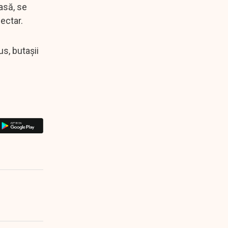
asă, se
hectar.
us, butașii