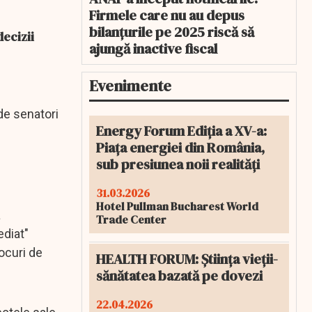
Firmele care nu au depus
bilanțurile pe 2025 riscă să
decizii
ajungă inactive fiscal
Evenimente
de senatori
Energy Forum Ediția a XV-a:
Piața energiei din România,
sub presiunea noii realități
31.03.2026
Hotel Pullman Bucharest World
a
Trade Center
ediat"
ocuri de
HEALTH FORUM: Știința vieții-
sănătatea bazată pe dovezi
22.04.2026