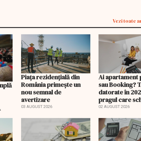
Vezi toate a
Piața rezidențială din
Ai apartament 
România primește un
sau Booking? 
nou semnal de
datorate în 202
avertizare
pragul care s
regimul fiscal
A
03 AUGUST 2026
02 AUGUST 2026