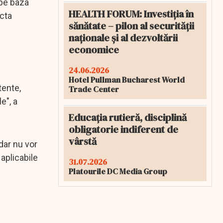
 pe baza
HEALTH FORUM: Investiția în
ecta
sănătate – pilon al securității
naționale și al dezvoltării
economice
24.06.2026
Hotel Pullman Bucharest World
tente,
Trade Center
e", a
Educația rutieră, disciplină
obligatorie indiferent de
vârstă
dar nu vor
aplicabile
31.07.2026
Platourile DC Media Group