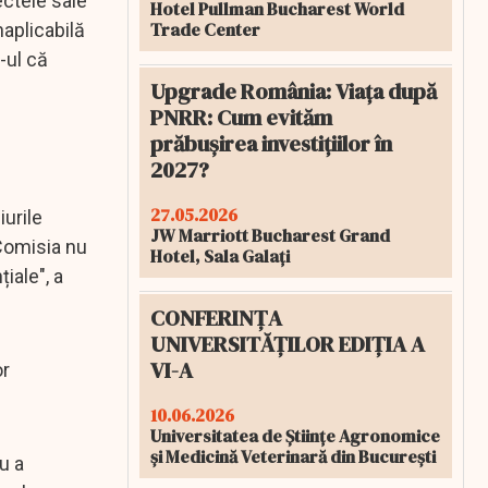
ectele sale
Hotel Pullman Bucharest World
Trade Center
naplicabilă
-ul că
Upgrade România: Viața după
PNRR: Cum evităm
prăbușirea investițiilor în
2027?
27.05.2026
urile
JW Marriott Bucharest Grand
 Comisia nu
Hotel, Sala Galați
iale", a
CONFERINȚA
UNIVERSITĂȚILOR EDIȚIA A
VI-A
or
10.06.2026
Universitatea de Științe Agronomice
și Medicină Veterinară din București
u a