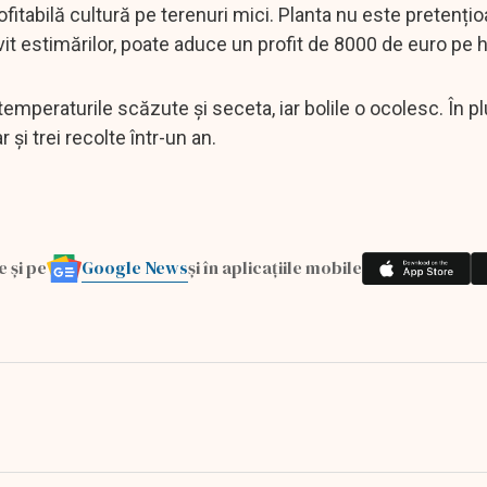
fitabilă cultură pe terenuri mici. Planta nu este pretențio
rivit estimărilor, poate aduce un profit de 8000 de euro pe 
emperaturile scăzute și seceta, iar bolile o ocolesc. În pl
r și trei recolte într-un an.
Google News
e și pe
și în aplicațiile mobile