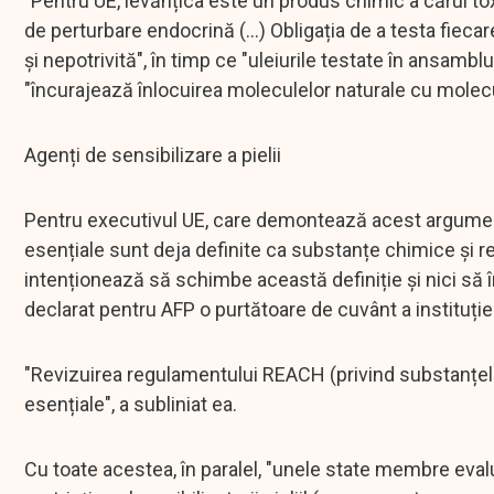
"Pentru UE, levănțica este un produs chimic a cărui tox
de perturbare endocrină (...) Obligația de a testa fieca
și nepotrivită", în timp ce "uleiurile testate în ansambl
"încurajează înlocuirea moleculelor naturale cu molecu
Agenți de sensibilizare a pielii
Pentru executivul UE, care demontează acest argument d
esențiale sunt deja definite ca substanțe chimice și re
intenționează să schimbe această definiție și nici să î
declarat pentru AFP o purtătoare de cuvânt a instituției
"Revizuirea regulamentului REACH (privind substanțele 
esențiale", a subliniat ea.
Cu toate acestea, în paralel, "unele state membre eval