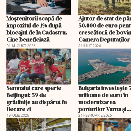
Moștenitorii scapă de
Ajutor de stat de pâ
impozitul de 1% după
50.000 de euro pen
blocajul de la Cadastru.
crescătorii de bovin
Cine beneficiază
Camera Deputaților
aprobat schema
01 AUGUST 2026
31 IULIE 2026
Semnalul care sperie
Bulgaria investește 
Beijingul: 59 de
milioane de euro în
grădinițe au dispărut în
modernizarea
fiecare zi
porturilor Varna și
Burgas
19 IULIE 2026
21 FEBRUARIE 2026