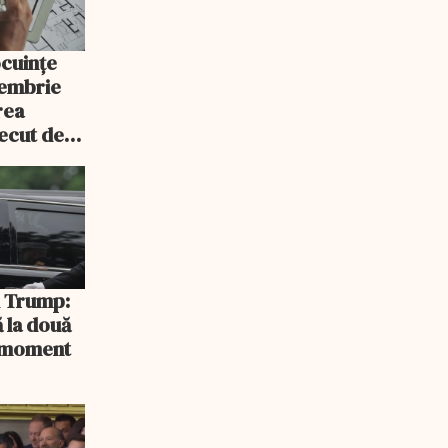
ocuințe
tembrie
rea
recut de
rlament
și Trump:
 la două
n moment