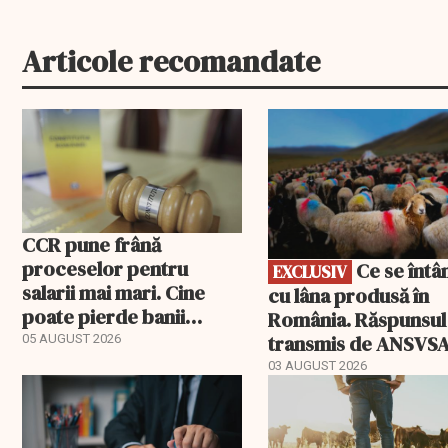
Articole recomandate
EXCLUSIV
CCR pune frână
proceselor pentru
Ce se întâmplă
EXCLUSIV
salarii mai mari. Cine
cu lâna produsă în
poate pierde banii
România. Răspunsul
ceruți statului
transmis de ANSVS
05 AUGUST 2026
03 AUGUST 2026