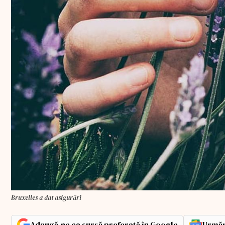
Bruxelles a dat asigurări
Adaugă-ne ca sursă preferată în Google
Urmăr