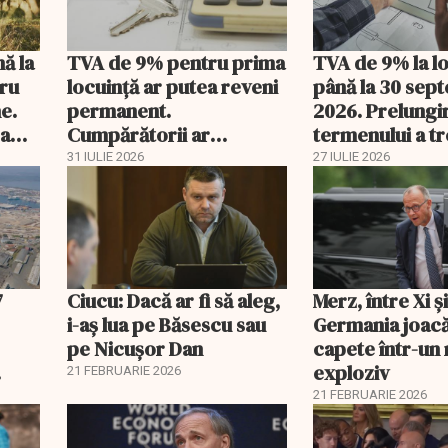
nă la
TVA de 9% pentru prima
TVA de 9% la l
tru
locuință ar putea reveni
până la 30 sep
e.
permanent.
2026. Prelungi
 a
Cumpărătorii ar
termenului a t
economisi zeci de mii de
comisia din Pa
31 IULIE 2026
27 IULIE 2026
lei
7
Ciucu: Dacă ar fi să aleg,
Merz, între Xi 
i-aș lua pe Băsescu sau
Germania joacă
pe Nicușor Dan
capete într-u
exploziv
21 FEBRUARIE 2026
21 FEBRUARIE 2026