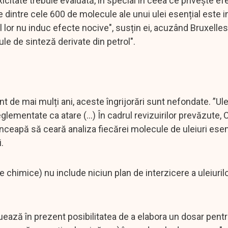
icitate trebuie evaluată, în special în ceea ce privește ef
re dintre cele 600 de molecule ale unui ulei esențial este i
ul lor nu induc efecte nocive", susțin ei, acuzând Bruxelles
le de sinteză derivate din petrol".
e mai mulți ani, aceste îngrijorări sunt nefondate. ”Ulei
glementate ca atare (...) În cadrul revizuirilor prevăzute,
nceapă să ceară analiza fiecărei molecule de uleiuri esenț
.
chimice) nu include niciun plan de interzicere a uleiuril
uează în prezent posibilitatea de a elabora un dosar pentr