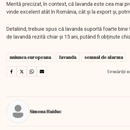
Merită precizat, în context, că lavanda este cea mai pro
vinde excelent atât în România, cât și la export și, pot
Detaliind, trebuie spus că lavanda suportă foarte bine t
de lavandă rezită chiar și 15 ani, putând fi obținute chia
uniunea europeana
lavanda
semnal de alarma
Urmăriți-n
Simona Haiduc