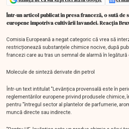
Într-un articol publicat în presa franceză, o sută de 
europene împotriva cultivării lavandei. Reacția Bruxe
Comisia Europeană a negat categoric că vrea să interzică
restricționează substanțele chimice nocive, după publ
francezi care au tras un semnal de alarmă în legătură c
Molecule de sinteză derivate din petrol
Într-un text intitulat "Levănțica provensală este în per
reglementărilor europene privind produsele chimice, în
pentru "întregul sector al plantelor de parfumerie, aro
muncă directe sau indirecte.