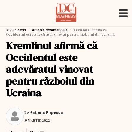
›
›
Kremlinul afirmă că
DCBusiness
Articole recomandate
Occidentul este adevăratul vinovat pentru războiul din Ucraina
Kremlinul afirmă că
Occidentul este
adevăratul vinovat
pentru războiul din
Ucraina
De
Antonia Popescu
19 MARTIE 2022