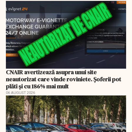
CNAIR avertizează asupra unui site
neautorizat care vinde roviniete. Șoferii pot
plăti și cu 186% mai mult
06 AUGUST 2026