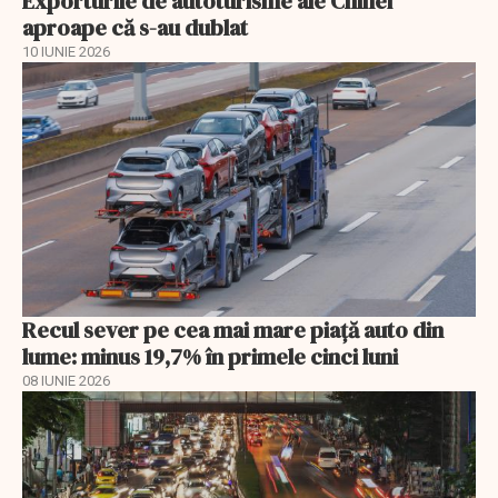
Exporturile de autoturisme ale Chinei
aproape că s-au dublat
10 IUNIE 2026
Recul sever pe cea mai mare piață auto din
lume: minus 19,7% în primele cinci luni
08 IUNIE 2026