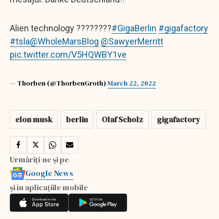
Alien technology ????????
#GigaBerlin
#gigafactory
#tsla
@WholeMarsBlog
@SawyerMerritt
pic.twitter.com/V5HQWBY1ve
— Thorben (@ThorbenGroth)
March 22, 2022
elon musk
berlin
Olaf Scholz
gigafactory
Urmăriți-ne și pe
Google News
și în aplicațiile mobile