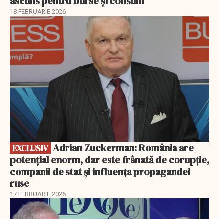
ascuns pentru burse și consum
18 FEBRUARIE 2026
EXCLUSIV
Adrian Zuckerman: România are
EXCLUSIV
potențial enorm, dar este frânată de corupție,
companii de stat și influența propagandei
ruse
17 FEBRUARIE 2026
EXCLUSIV