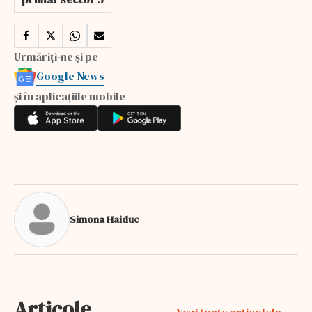
Urmăriți-ne și pe
Google News
și în aplicațiile mobile
Simona Haiduc
Articole
Vezi toate articolele