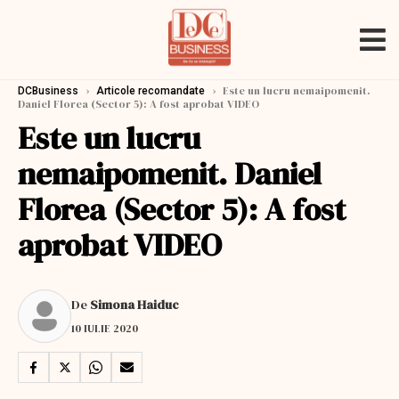
›
›
Este un lucru nemaipomenit.
DCBusiness
Articole recomandate
Daniel Florea (Sector 5): A fost aprobat VIDEO
Este un lucru
nemaipomenit. Daniel
Florea (Sector 5): A fost
aprobat VIDEO
De
Simona Haiduc
10 IULIE 2020