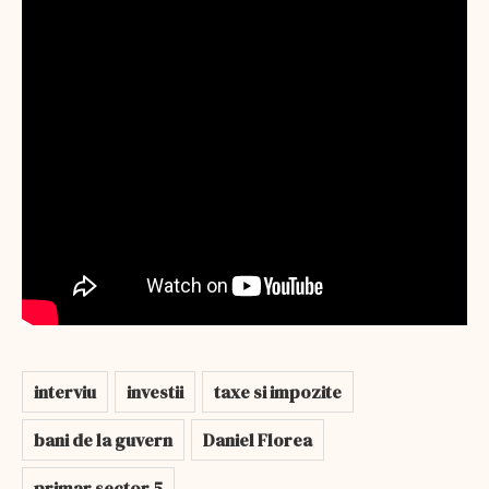
interviu
investii
taxe si impozite
bani de la guvern
Daniel Florea
primar sector 5