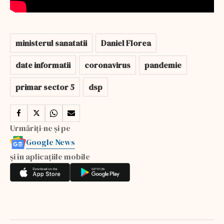
ministerul sanatatii
Daniel Florea
date informatii
coronavirus
pandemie
primar sector 5
dsp
Urmăriți-ne și pe
Google News
și în aplicațiile mobile