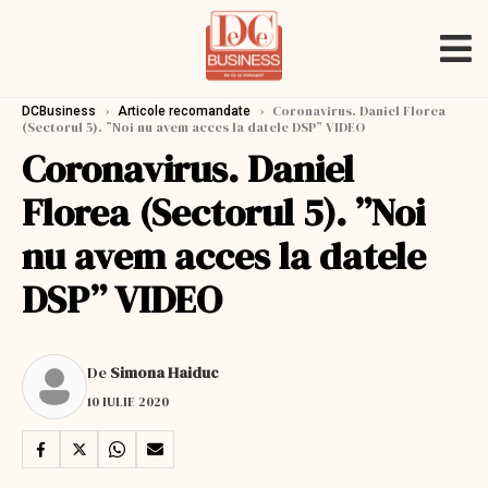
›
›
Coronavirus. Daniel Florea
DCBusiness
Articole recomandate
(Sectorul 5). ”Noi nu avem acces la datele DSP” VIDEO
Coronavirus. Daniel
Florea (Sectorul 5). ”Noi
nu avem acces la datele
DSP” VIDEO
De
Simona Haiduc
10 IULIE 2020