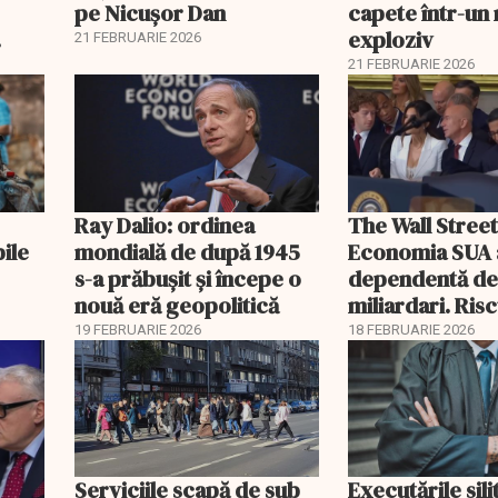
pe Nicușor Dan
capete într-u
exploziv
21 FEBRUARIE 2026
21 FEBRUARIE 2026
Ray Dalio: ordinea
The Wall Street
bile
mondială de după 1945
Economia SUA 
s-a prăbușit și începe o
dependentă d
nouă eră geopolitică
miliardari. Ris
pentru burse ș
19 FEBRUARIE 2026
18 FEBRUARIE 2026
Serviciile scapă de sub
Executările sili