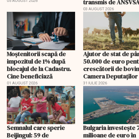
ceruți statului
transmis de ANSVS
05 AUGUST 2026
03 AUGUST 2026
Moștenitorii scapă de
Ajutor de stat de pâ
impozitul de 1% după
50.000 de euro pen
blocajul de la Cadastru.
crescătorii de bovin
Cine beneficiază
Camera Deputaților
aprobat schema
01 AUGUST 2026
31 IULIE 2026
Semnalul care sperie
Bulgaria investește 
Beijingul: 59 de
milioane de euro în