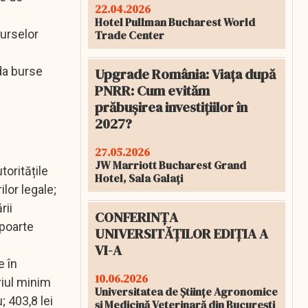
22.04.2026
Hotel Pullman Bucharest World
burselor
Trade Center
rda burse
Upgrade România: Viața după
PNRR: Cum evităm
prăbușirea investițiilor în
2027?
27.05.2026
JW Marriott Bucharest Grand
toritățile
Hotel, Sala Galați
lor legale;
rii
CONFERINȚA
apoarte
UNIVERSITĂȚILOR EDIȚIA A
VI-A
e în
10.06.2026
riul minim
Universitatea de Științe Agronomice
 403,8 lei
și Medicină Veterinară din București