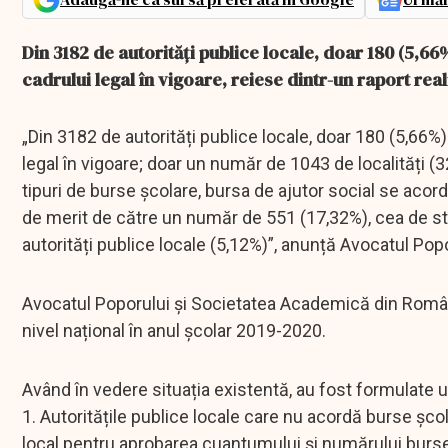
Din 3182 de autorități publice locale, doar 180 (5,6
cadrului legal în vigoare, reiese dintr-un raport re
„Din 3182 de autorități publice locale, doar 180 (5,66%
legal în vigoare; doar un număr de 1043 de localități (3
tipuri de burse școlare, bursa de ajutor social se acor
de merit de către un număr de 551 (17,32%), cea de st
autorități publice locale (5,12%)”, anunță Avocatul Popo
Avocatul Poporului și Societatea Academică din România
nivel național în anul școlar 2019-2020.
Având în vedere situația existentă, au fost formulate
1. Autoritățile publice locale care nu acordă burse șco
local pentru aprobarea cuantumului și numărului bursel