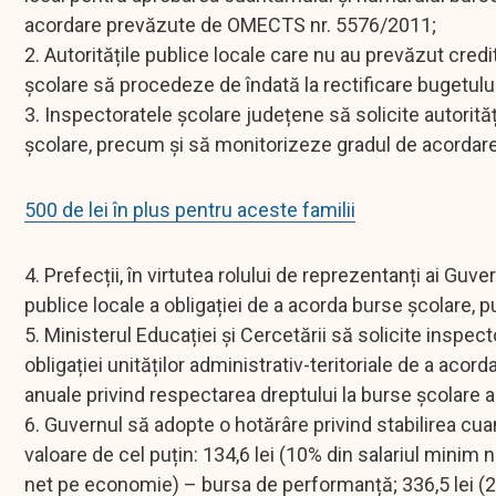
acordare prevăzute de OMECTS nr. 5576/2011;
2. Autoritățile publice locale care nu au prevăzut cred
școlare să procedeze de îndată la rectificare bugetului
3. Inspectoratele școlare județene să solicite autorită
școlare, precum și să monitorizeze gradul de acordare 
500 de lei în plus pentru aceste familii
4. Prefecții, în virtutea rolului de reprezentanți ai Guv
publice locale a obligației de a acorda burse școlare,
5. Ministerul Educației și Cercetării să solicite inspec
obligației unităților administrativ-teritoriale de a aco
anuale privind respectarea dreptului la burse școlare al
6. Guvernul să adopte o hotărâre privind stabilirea cu
valoare de cel puțin: 134,6 lei (10% din salariul minim
net pe economie) – bursa de performanță; 336,5 lei (2