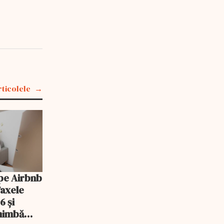
rticolele
pe Airbnb
Taxele
6 și
chimbă