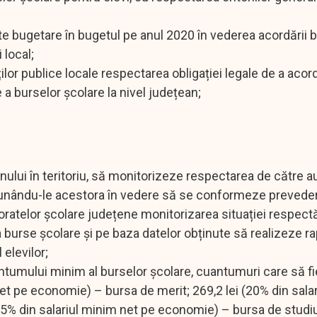
ite bugetare în bugetul pe anul 2020 în vederea acordării 
 local;
ților publice locale respectarea obligației legale de a aco
a burselor școlare la nivel județean;
ernului în teritoriu, să monitorizeze respectarea de către au
 punându-le acestora în vedere să se conformeze prevederi
toratelor școlare județene monitorizarea situației respectă
rda burse școlare și pe baza datelor obținute să realizeze r
 elevilor;
antumului minim al burselor școlare, cuantumuri care să fi
 net pe economie) – bursa de merit; 269,2 lei (20% din sala
5% din salariul minim net pe economie) – bursa de studiu;