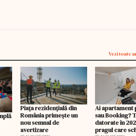
Vezi toate a
Piața rezidențială din
Ai apartament 
România primește un
sau Booking? 
nou semnal de
datorate în 202
avertizare
pragul care s