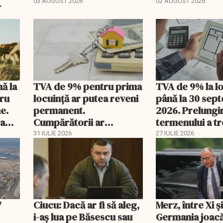
regimul fiscal
A
03 AUGUST 2026
02 AUGUST 2026
nă la
TVA de 9% pentru prima
TVA de 9% la l
tru
locuință ar putea reveni
până la 30 sep
e.
permanent.
2026. Prelungi
 a
Cumpărătorii ar
termenului a t
economisi zeci de mii de
comisia din Pa
31 IULIE 2026
27 IULIE 2026
lei
7
Ciucu: Dacă ar fi să aleg,
Merz, între Xi 
i-aș lua pe Băsescu sau
Germania joacă