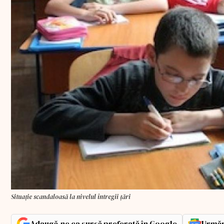
Situație scandaloasă la nivelul întregii țări
Adaugă-ne ca sursă preferată în Google
Urmăr