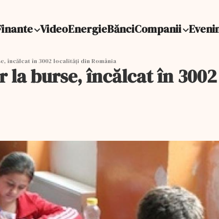
Finante
Video
Energie
Bănci
Companii
Eveni
e, încălcat în 3002 localități din România
r la burse, încălcat în 3002