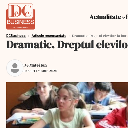
Actualitate
›
›
Dramatic. Dreptul elevilor la burs
DCBusiness
Articole recomandate
Dramatic. Dreptul elevilo
De
Matei Ion
10 SEPTEMBRIE 2020