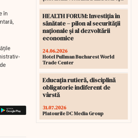
e în
HEALTH FORUM: Investiția în
ntară,
sănătate – pilon al securității
naționale și al dezvoltării
economice
ățile
24.06.2026
Hotel Pullman Bucharest World
istrativ-
Trade Center
 de
Educația rutieră, disciplină
obligatorie indiferent de
vârstă
31.07.2026
Platourile DC Media Group