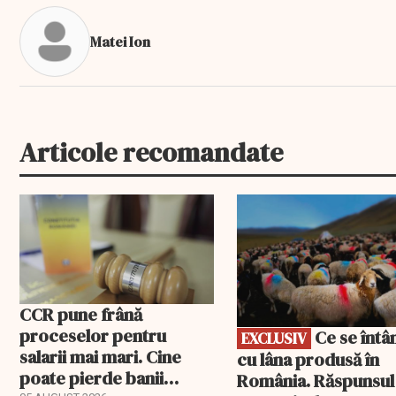
Matei Ion
Articole recomandate
EXCLUSIV
CCR pune frână
proceselor pentru
Ce se întâmplă
EXCLUSIV
salarii mai mari. Cine
cu lâna produsă în
poate pierde banii
România. Răspunsul