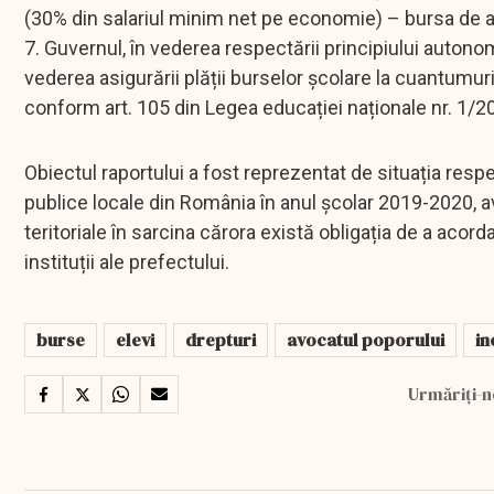
(30% din salariul minim net pe economie) – bursa de aj
7. Guvernul, în vederea respectării principiului autono
vederea asigurării plății burselor școlare la cuantum
conform art. 105 din Legea educației naționale nr. 1/2
Obiectul raportului a fost reprezentat de situația respec
publice locale din România în anul școlar 2019-2020, av
teritoriale în sarcina cărora există obligația de a acord
instituții ale prefectului.
burse
elevi
drepturi
avocatul poporului
in
Urmăriți-n