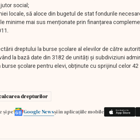
utor social;
miei locale, să aloce din bugetul de stat fondurile necesar
urile minime mai sus menționate prin finanțarea compleme
011.
tării dreptului la burse școlare al elevilor de către autorit
ând la bază date din 3182 de unități și subdiviziuni admin
a burse școlare pentru elevi, obținute cu sprijinul celor 42
calcarea drepturilor
Google News
e și pe
și în aplicațiile mobile