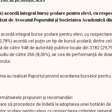
6%) acordă integral burse școlare pentru elevi, cu resp
alizat de Avocatul Poporului și Societatea Academică d
) acordă integral burse școlare pentru elevi, cu respectare
2,78%) acordă cel puțin un tip de bursă școlară; dintre cel
dă de către 948 de autorități publice locale din 3182 (29,7
udiu de către 266 (8,36%), iar cea de performanță de doa
rului.
 au realizat Raportul privind acordarea burselor pentru e
 următoarele propuneri și recomandări:
lare să procedeze de îndată la adoptarea unei hotărâri de
or școlare pentru elevi, cu respectarea criteriilor genera