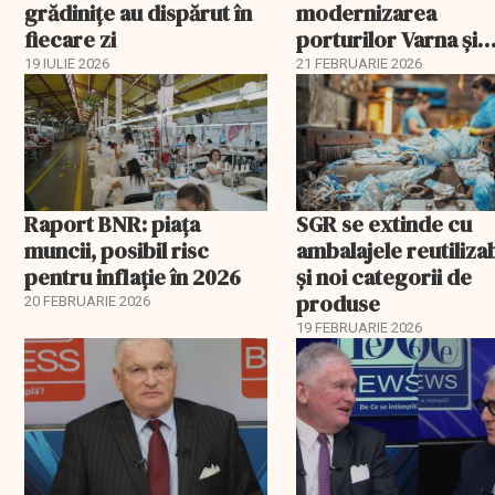
grădinițe au dispărut în
modernizarea
fiecare zi
porturilor Varna și
Burgas
19 IULIE 2026
21 FEBRUARIE 2026
Raport BNR: piața
SGR se extinde cu
muncii, posibil risc
ambalajele reutiliza
pentru inflație în 2026
și noi categorii de
produse
20 FEBRUARIE 2026
19 FEBRUARIE 2026
EXCLUSIV
EXCLUSIV