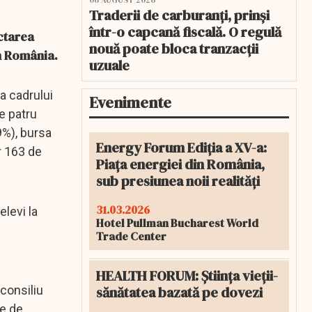
06 AUGUST 2026
Traderii de carburanți, prinși
într-o capcană fiscală. O regulă
ectarea
nouă poate bloca tranzacții
in România.
uzuale
a cadrului
Evenimente
e patru
9%), bursa
Energy Forum Ediția a XV-a:
r 163 de
Piața energiei din România,
sub presiunea noii realități
31.03.2026
levi la
Hotel Pullman Bucharest World
Trade Center
HEALTH FORUM: Știința vieții-
sănătatea bazată pe dovezi
 consiliu
le de