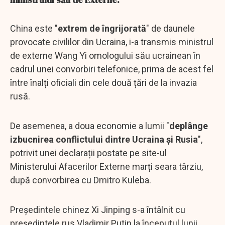
China este "
extrem de îngrijorată
" de daunele
provocate civililor din Ucraina, i-a transmis ministrul
de externe Wang Yi omologului său ucrainean în
cadrul unei convorbiri telefonice, prima de acest fel
între înalți oficiali din cele două țări de la invazia
rusă.
De asemenea, a doua economie a lumii "
deplânge
izbucnirea conflictului dintre Ucraina și Rusia
",
potrivit unei declarații postate pe site-ul
Ministerului Afacerilor Externe marți seara târziu,
după convorbirea cu Dmitro Kuleba.
Președintele chinez Xi Jinping s-a întâlnit cu
președintele rus Vladimir Putin la începutul lunii