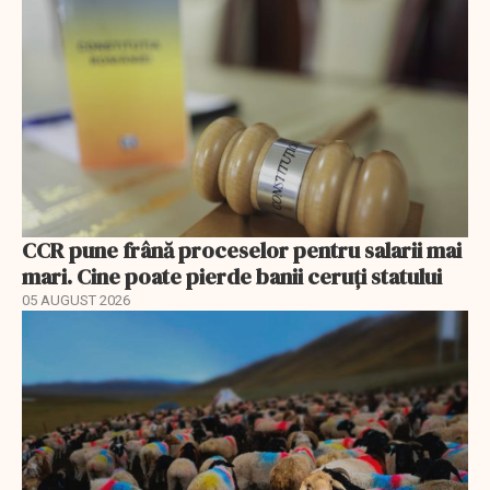
CCR pune frână proceselor pentru salarii mai
mari. Cine poate pierde banii ceruți statului
05 AUGUST 2026
EXCLUSIV