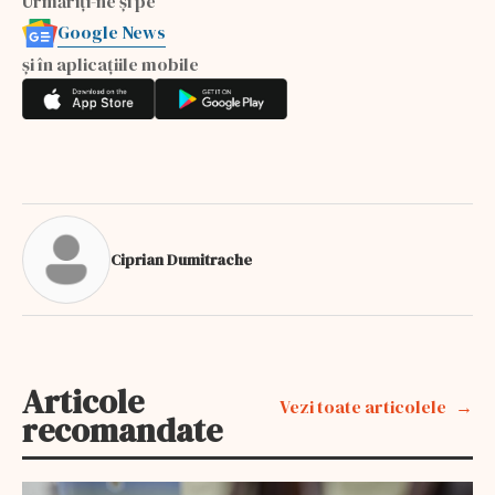
Urmăriți-ne și pe
Google News
și în aplicațiile mobile
Ciprian Dumitrache
Articole
Vezi toate articolele
recomandate