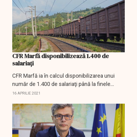
CFR Marfă disponibilizează 1.400 de
salariaţi
CFR Marfă ia în calcul disponibilizarea unui
număr de 1.400 de salariaţi până la finele
anului şi estimează obţinerea unui profit brut
16 APRILIE 2021
de 33,04 de milioane de lei, potrivit proiectului
de...