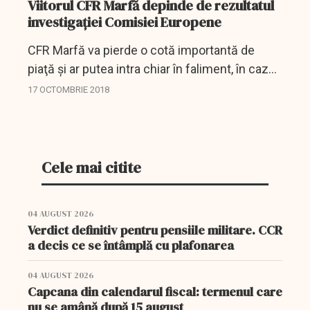
Viitorul CFR Marfă depinde de rezultatul
investigaţiei Comisiei Europene
CFR Marfă va pierde o cotă importantă de
piaţă şi ar putea intra chiar în faliment, în cazul
în care Comisia Europeană constată, în urma
17 OCTOMBRIE 2018
investigaţiei pe care o derulează, că
operatorul...
Cele mai citite
04 AUGUST 2026
Verdict definitiv pentru pensiile militare. CCR
a decis ce se întâmplă cu plafonarea
04 AUGUST 2026
Capcana din calendarul fiscal: termenul care
nu se amână după 15 august