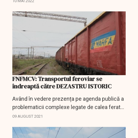
10 MAI 2022
şi bugetare ale CFR Marfă SA.
FNFMCV: Transportul feroviar se
îndreaptă către DEZASTRU ISTORIC
Având în vedere prezența pe agenda publică a
problematicii complexe legate de calea ferată
și evaluând ca fiind absolut dăunătoare orice
09 AUGUST 2021
fel de opinii și analize lipsite de consistența...