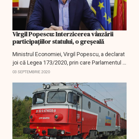
Virgil Popescu: Interzicerea vânzării
participaţiilor statului, o greșeală
Ministrul Economiei, Virgil Popescu, a declarat
joi că Legea 173/2020, prin care Parlamentul a
interzis Guvernului, pe o perioadă de doi,
03 SEPTEMBRIE 2020
vânzarea participaţiilor deţinute de stat la
companii,...