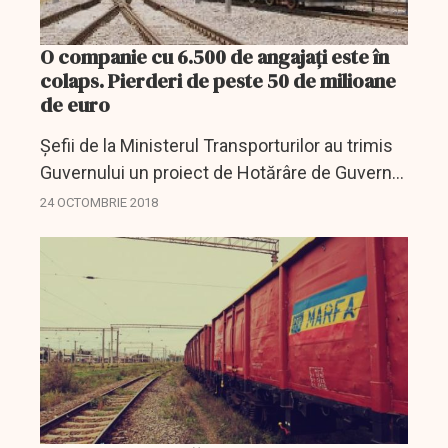
O companie cu 6.500 de angajaţi este în
colaps. Pierderi de peste 50 de milioane
de euro
Șefii de la Ministerul Transporturilor au trimis
Guvernului un proiect de Hotărâre de Guvern
care prevede rectificarea bugetului Companiei
24 OCTOMBRIE 2018
CFR Marfă în minus, pe motiv că nu s-au
realizat...