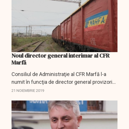
Noul director general interimar al CFR
Marfă
Consiliul de Administraţie al CFR Marfă l-a
numit în funcţia de director general provizoriu
pe Traian Preoteasa, fost director general
21 NOIEMBRIE 2019
adjunct tehnic al Companiei Naţionale de Căi
Ferate (CNCF)...