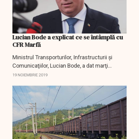
Lucian Bode a explicat ce se întâmplă cu
CFR Marfă
Ministrul Transporturilor, Infrastructurii şi
Comunicaţiilor, Lucian Bode, a dat marţi
asigurări că are toată determinarea să solicite
19 NOIEMBRIE 2019
sprijin Comisiei Europene pentru salvarea CFR
Marfă şi...