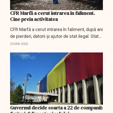
CFR Marfă a cerut intrarea în faliment.
Cine preia activitatea
CFR Marfă a cerut intrarea în faliment, după ani
de pierderi, datorii și ajutor de stat ilegal. Statul
încearcă să salveze activitatea prin Carpatica
20 MAI 2026
Feroviar.
Guvernul decide soarta a 22 de companii: