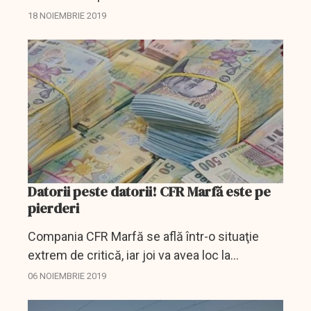
ilegal, iar statul român va trebui să recupereze
18 NOIEMBRIE 2019
circa 400 de milioane de euro, a declarat, luni,
Bogdan...
Datorii peste datorii! CFR Marfă este pe
pierderi
Compania CFR Marfă se află într-o situaţie
extrem de critică, iar joi va avea loc la
Bruxelles o discuţie legată de ajutorul de stat
06 NOIEMBRIE 2019
acordat acestei societăţi, care are nevoie de