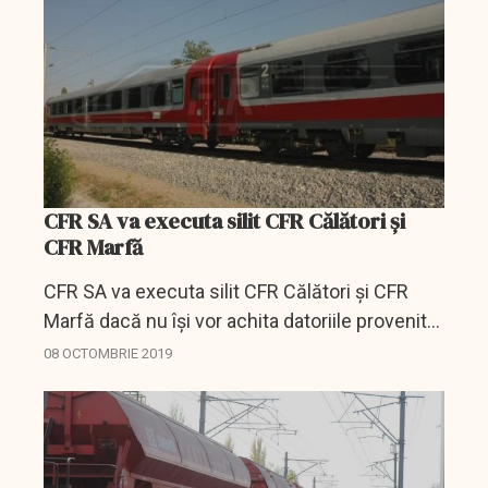
o...
CFR SA va executa silit CFR Călători şi
CFR Marfă
CFR SA va executa silit CFR Călători şi CFR
Marfă dacă nu îşi vor achita datoriile provenite
din neplata taxei de utilizare a infrastructurii
08 OCTOMBRIE 2019
(TUI), care se ridică la 180 de milioane de lei...