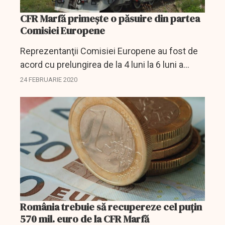
CFR Marfă primește o păsuire din partea
Comisiei Europene
Reprezentanţii Comisiei Europene au fost de
acord cu prelungirea de la 4 luni la 6 luni a
perioadei de recuperare de la CFR Marfă a
24 FEBRUARIE 2020
ajutorului de 570 de milioane de euro în urma
demersurilor...
România trebuie să recupereze cel puţin
570 mil. euro de la CFR Marfă