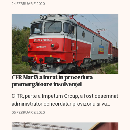
planul de concordat al companiei feroviare, ce
24 FEBRUARIE 2020
urmează să fie restructurată prin procedura
de concordat...
CFR Marfă a intrat în procedura
premergătoare insolvenței
CITR, parte a Impetum Group, a fost desemnat
administrator concordatar provizoriu și va
coordona restructurarea operatorului
05 FEBRUARIE 2020
feroviar CFR Marfă prin procedura de
concordat preventiv, deschisă pe...