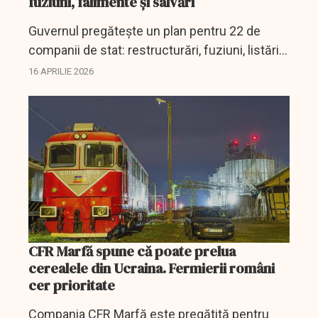
fuziuni, falimente și salvări
Guvernul pregătește un plan pentru 22 de
companii de stat: restructurări, fuziuni, listări
la bursă și falimente controlate până în 2026.
16 APRILIE 2026
CFR Marfă spune că poate prelua
cerealele din Ucraina. Fermierii români
cer prioritate
Compania CFR Marfă este pregătită pentru