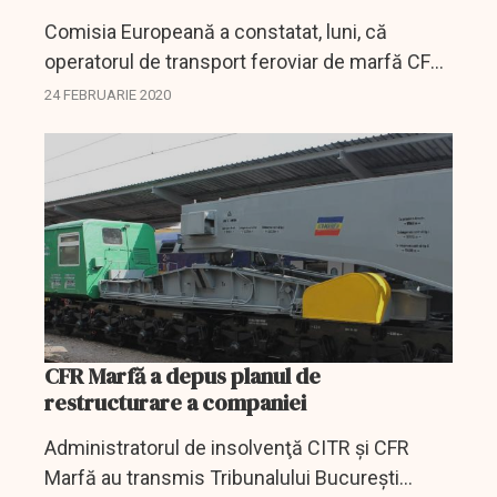
Comisia Europeană a constatat, luni, că
operatorul de transport feroviar de marfă CFR
Marfă a primit un ajutor de stat incompatibil în
24 FEBRUARIE 2020
valoare de cel puţin 570 de milioane euro, din
partea...
CFR Marfă a depus planul de
restructurare a companiei
Administratorul de insolvenţă CITR şi CFR
Marfă au transmis Tribunalului Bucureşti