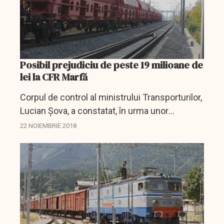
Posibil prejudiciu de peste 19 milioane de
lei la CFR Marfă
Corpul de control al ministrului Transporturilor,
Lucian Şova, a constatat, în urma unor
verificări la CFR Marfă, că societatea ar fi
22 NOIEMBRIE 2018
pierdut un posibil profit în valoare de peste 19
milioane de...