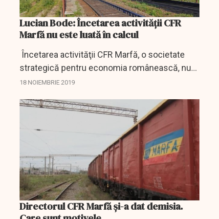
Lucian Bode: Încetarea activității CFR
Marfă nu este luată în calcul
Încetarea activităţii CFR Marfă, o societate
strategică pentru economia românească, nu
este luată în calcul şi sunt sigur că situaţia,
18 NOIEMBRIE 2019
deşi va fi grea, îşi va găsi o rezolvare,...
Directorul CFR Marfă și-a dat demisia.
Care sunt motivele