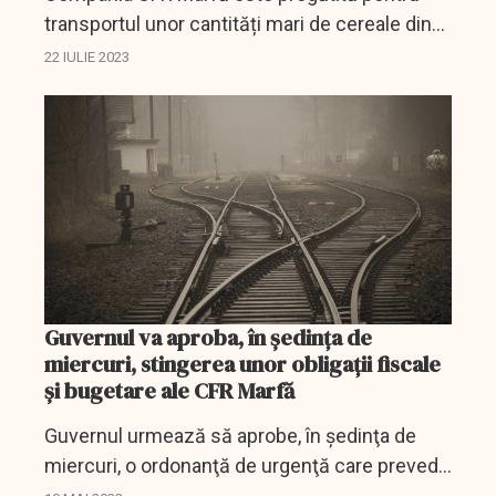
transportul unor cantități mari de cereale din
Ucraina şi chiar consideră că va obţine un
22 IULIE 2023
profit serios din această activitate.
Guvernul va aproba, în şedinţa de
miercuri, stingerea unor obligaţii fiscale
şi bugetare ale CFR Marfă
Guvernul urmează să aprobe, în şedinţa de
miercuri, o ordonanţă de urgenţă care prevede
măsuri pentru stingerea unor obligaţii fiscale