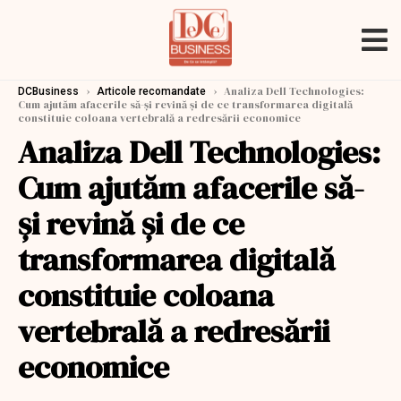
›
›
Analiza Dell Technologies:
DCBusiness
Articole recomandate
Cum ajutăm afacerile să-și revină și de ce transformarea digitală
constituie coloana vertebrală a redresării economice
Analiza Dell Technologies:
Cum ajutăm afacerile să-
și revină și de ce
transformarea digitală
constituie coloana
vertebrală a redresării
economice