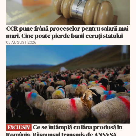
CCR pune frână proceselor pentru salarii mai
mari. Cine poate pierde banii ceruți statului
05 AUGUST 2026
EXCLUSIV
Ce se întâmplă cu lâna produsă în
EXCLUSIV
România. Răspunsul transmis de ANSVSA