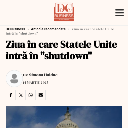
›
›
Ziua în care Statele Unite
DCBusiness
Articole recomandate
intră în "shutdown"
Ziua în care Statele Unite
intră în "shutdown"
De
Simona Haiduc
14 MARTIE 2025