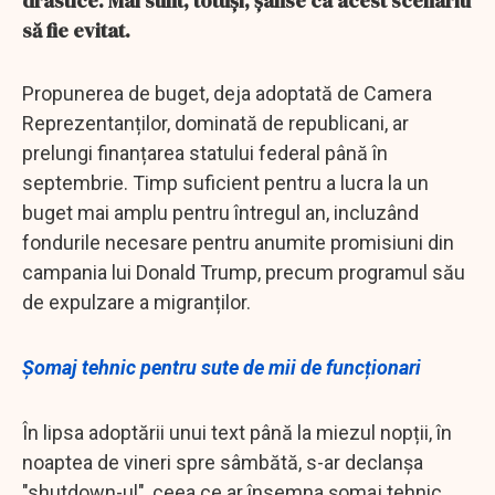
drastice. Mai sunt, totuși, șanse ca acest scenariu
să fie evitat.
Propunerea de buget, deja adoptată de Camera
Reprezentanților, dominată de republicani, ar
prelungi finanțarea statului federal până în
septembrie. Timp suficient pentru a lucra la un
buget mai amplu pentru întregul an, incluzând
fondurile necesare pentru anumite promisiuni din
campania lui Donald Trump, precum programul său
de expulzare a migranților.
Șomaj tehnic pentru sute de mii de funcționari
În lipsa adoptării unui text până la miezul nopții, în
noaptea de vineri spre sâmbătă, s-ar declanșa
"shutdown-ul", ceea ce ar însemna șomaj tehnic