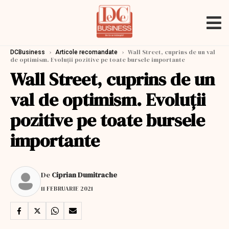
›
›
Wall Street, cuprins de un val
DCBusiness
Articole recomandate
de optimism. Evoluții pozitive pe toate bursele importante
Wall Street, cuprins de un
val de optimism. Evoluții
pozitive pe toate bursele
importante
De
Ciprian Dumitrache
11 FEBRUARIE 2021