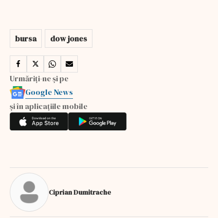
bursa
dow jones
Urmăriți-ne și pe
Google News
și în aplicațiile mobile
Ciprian Dumitrache