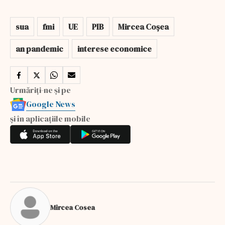
sua
fmi
UE
PIB
Mircea Coșea
an pandemic
interese economice
Urmăriți-ne și pe
Google News
și în aplicațiile mobile
Mircea Cosea