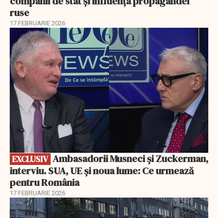
companii de stat și influența propagandei
ruse
17 FEBRUARIE 2026
EXCLUSIV
Ambasadorii Musneci și Zuckerman,
EXCLUSIV
interviu. SUA, UE și noua lume: Ce urmează
pentru România
17 FEBRUARIE 2026