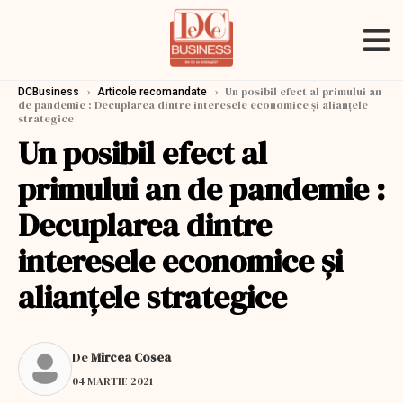
›
›
Un posibil efect al primului an
DCBusiness
Articole recomandate
de pandemie : Decuplarea dintre interesele economice și alianțele
strategice
Un posibil efect al
primului an de pandemie :
Decuplarea dintre
interesele economice și
alianțele strategice
De
Mircea Cosea
04 MARTIE 2021