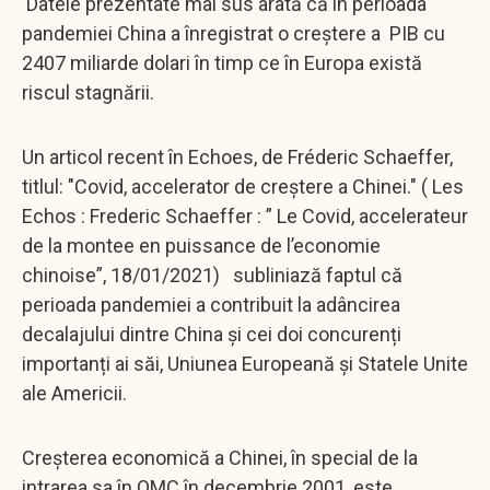
Datele prezentate mai sus arată că în perioada
pandemiei China a înregistrat o creștere a PIB cu
2407 miliarde dolari în timp ce în Europa există
riscul stagnării.
Un articol recent în Echoes, de Fréderic Schaeffer,
titlul: "Covid, accelerator de creștere a Chinei." ( Les
Echos : Frederic Schaeffer : ” Le Covid, accelerateur
de la montee en puissance de l’economie
chinoise”, 18/01/2021) subliniază faptul că
perioada pandemiei a contribuit la adâncirea
decalajului dintre China și cei doi concurenți
importanți ai săi, Uniunea Europeană și Statele Unite
ale Americii.
Creșterea economică a Chinei, în special de la
intrarea sa în OMC în decembrie 2001, este