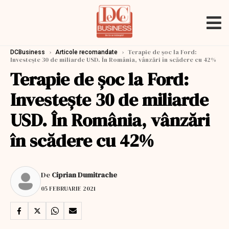
›
›
Terapie de șoc la Ford:
DCBusiness
Articole recomandate
Investește 30 de miliarde USD. În România, vânzări în scădere cu 42%
Terapie de șoc la Ford:
Investește 30 de miliarde
USD. În România, vânzări
în scădere cu 42%
De
Ciprian Dumitrache
05 FEBRUARIE 2021