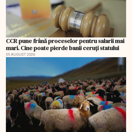
CCR pune frână proceselor pentru salarii mai
mari. Cine poate pierde banii ceruți statului
05 AUGUST 2026
EXCLUSIV