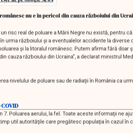
 românesc nu e în pericol din cauza războiului din Ucr
, un risc real de poluare a Mării Negre nu există, pentru c
 în urma războiului şi a eventualelor accidente la diverse
 poluarea şi la litoralul românesc. Putem afirma fără doar 
in cauza războiului din Ucraina", a declarat ministrul Medi
rea nivelului de poluare sau de radiaţii în România ca urm
i-COVID
n 7. Poluarea aerului, la fel. Toate aceste informaţii ne aj
mp util autorităţile care pregătesc populaţia în cazul în 