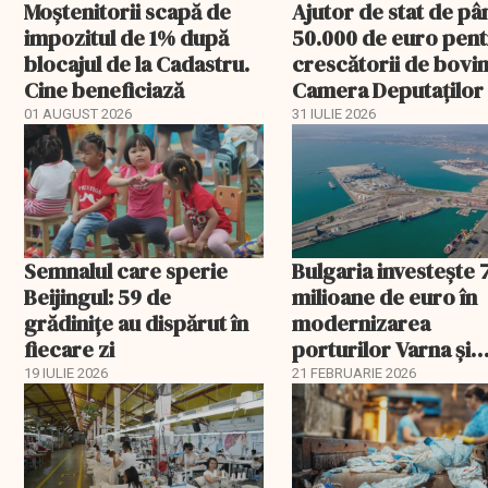
Moștenitorii scapă de
Ajutor de stat de pâ
impozitul de 1% după
50.000 de euro pen
blocajul de la Cadastru.
crescătorii de bovin
Cine beneficiază
Camera Deputaților
aprobat schema
01 AUGUST 2026
31 IULIE 2026
Semnalul care sperie
Bulgaria investește 
Beijingul: 59 de
milioane de euro în
grădinițe au dispărut în
modernizarea
fiecare zi
porturilor Varna și
Burgas
19 IULIE 2026
21 FEBRUARIE 2026