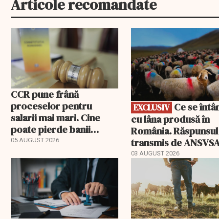
Articole recomandate
EXCLUSIV
CCR pune frână
proceselor pentru
Ce se întâmplă
EXCLUSIV
salarii mai mari. Cine
cu lâna produsă în
poate pierde banii
România. Răspunsul
ceruți statului
transmis de ANSVS
05 AUGUST 2026
03 AUGUST 2026