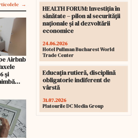
rticolele
HEALTH FORUM: Investiția în
sănătate – pilon al securității
naționale și al dezvoltării
economice
24.06.2026
Hotel Pullman Bucharest World
Trade Center
pe Airbnb
Taxele
Educația rutieră, disciplină
6 și
obligatorie indiferent de
chimbă
vârstă
31.07.2026
Platourile DC Media Group