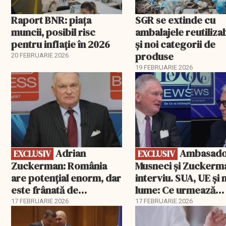
Raport BNR: piața
SGR se extinde cu
muncii, posibil risc
ambalajele reutiliza
pentru inflație în 2026
și noi categorii de
produse
20 FEBRUARIE 2026
19 FEBRUARIE 2026
EXCLUSIV
EXCLUSIV
Adrian
Ambasadorii
EXCLUSIV
EXCLUSIV
Zuckerman: România
Musneci și Zuckerm
are potențial enorm, dar
interviu. SUA, UE și
este frânată de
lume: Ce urmează
corupție, companii de
pentru România
17 FEBRUARIE 2026
17 FEBRUARIE 2026
stat și influența