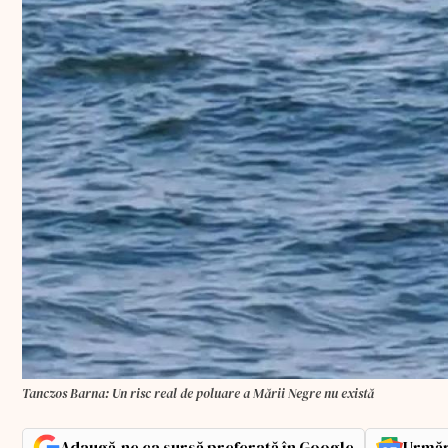
Tanczos Barna: Un risc real de poluare a Mării Negre nu există
Adaugă-ne ca sursă preferată în Google
Urmăr