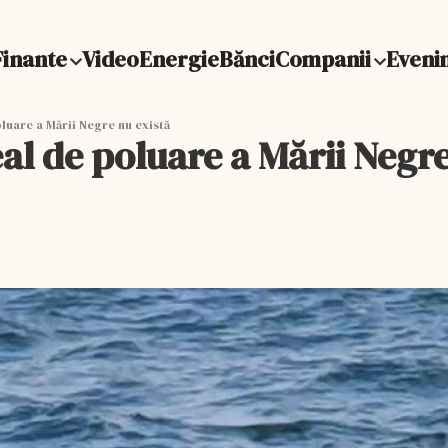
Finante
Video
Energie
Bănci
Companii
Eveni
luare a Mării Negre nu există
al de poluare a Mării Negre