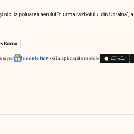
, şi nici la poluarea aerului în urma războiului din Ucraina",
s Barna
Google News
e și pe
și în aplicațiile mobile