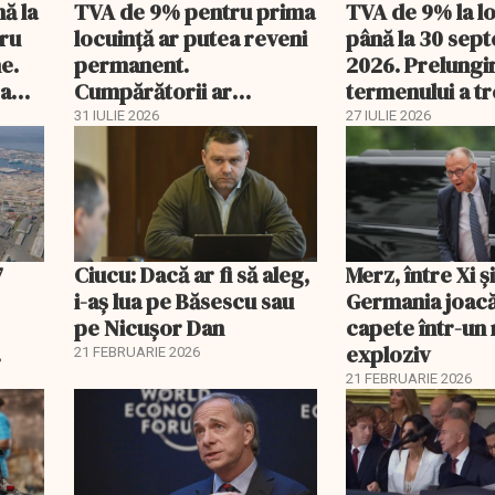
nă la
TVA de 9% pentru prima
TVA de 9% la l
tru
locuință ar putea reveni
până la 30 sep
e.
permanent.
2026. Prelungi
 a
Cumpărătorii ar
termenului a t
economisi zeci de mii de
comisia din Pa
31 IULIE 2026
27 IULIE 2026
lei
7
Ciucu: Dacă ar fi să aleg,
Merz, între Xi 
i-aș lua pe Băsescu sau
Germania joacă
pe Nicușor Dan
capete într-u
exploziv
21 FEBRUARIE 2026
21 FEBRUARIE 2026