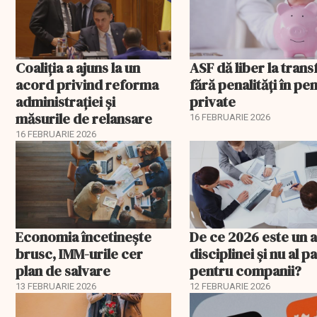
propagandei ruse
Coaliția a ajuns la un
ASF dă liber la trans
acord privind reforma
fără penalități în pen
administrației și
private
măsurile de relansare
16 FEBRUARIE 2026
16 FEBRUARIE 2026
Economia încetinește
De ce 2026 este un a
brusc, IMM-urile cer
disciplinei și nu al pa
plan de salvare
pentru companii?
13 FEBRUARIE 2026
12 FEBRUARIE 2026