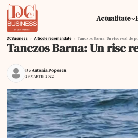
Actualitate
›
›
Tanczos Barna: Un risc real de po
DCBusiness
Articole recomandate
Tanczos Barna: Un risc re
De
Antonia Popescu
29 MARTIE 2022