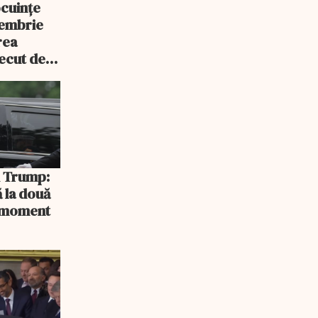
ocuințe
tembrie
rea
recut de
rlament
și Trump:
 la două
n moment