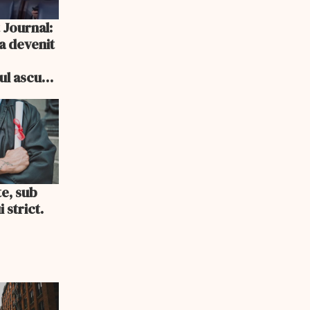
 Journal:
a devenit
e
cul ascuns
i consum
te, sub
 strict.