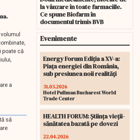
la vânzare în toate farmaciile.
Ce spune Biofarm în
aina.
documentul trimis BVB
ă volumul
Evenimente
 combinate,
şi poate că
Energy Forum Ediția a XV-a:
ului,
Piața energiei din România,
sub presiunea noii realități
are a
31.03.2026
Hotel Pullman Bucharest World
Trade Center
HEALTH FORUM: Știința vieții-
ută să
sănătatea bazată pe dovezi
care
22.04.2026