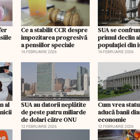
fer
Ce a stabilit CCR despre
SUA se confrun
siile
impozitarea progresivă
primul declin a
a pensiilor speciale
populației din i
16 FEBRUARIE 2026
16 FEBRUARIE 2026
n al
SUA au datorii neplătite
Cum vrea statu
nicii
de peste patru miliarde
aducă banii dia
de dolari către ONU
economie
12 FEBRUARIE 2026
12 FEBRUARIE 2026