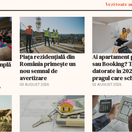
Vezi toate a
Piața rezidențială din
Ai apartament 
România primește un
sau Booking? 
nou semnal de
datorate în 202
avertizare
pragul care s
regimul fiscal
A
03 AUGUST 2026
02 AUGUST 2026