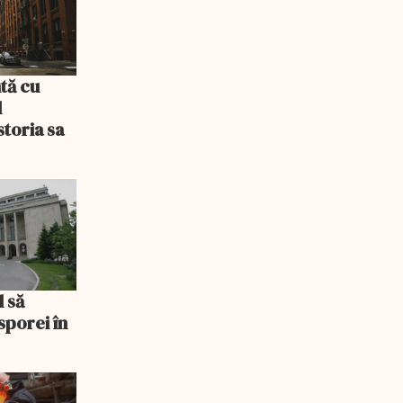
tă cu
l
storia sa
l să
sporei în