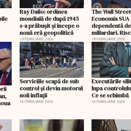
Ray Dalio: ordinea
The Wall Street
bile
mondială de după 1945
Economia SUA 
s-a prăbușit și începe o
dependentă d
nouă eră geopolitică
miliardari. Ris
pentru burse ș
19 FEBRUARIE 2026
18 FEBRUARIE 2026
Serviciile scapă de sub
Executările sili
control și devin motorul
lupa controlului
noii inflații
Ce se schimbă
an,
 noua
16 FEBRUARIE 2026
16 FEBRUARIE 2026