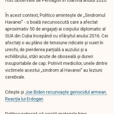
fost observate de Pentagon în toamna anului 2020.
În acest context, Politico amintește de „Sindromul
Havanei” - o boală necunoscută care a afectat
aproximativ 50 de angajați ai corpului diplomatic al
SUA din Cuba începând cu sfârșitul anului 2016. Cei
afectați s-au plâns de tensiune ridicate și vuiet în
urechi, de pierderea parțială a auzului și a
echilibrului, stări acute de oboseală și dureri
insuportabile de cap. Potrivit medicilor, unele dintre
victimele acestui „sindrom al Havanei” au leziuni
cerebrale.
Citește și
Joe Biden recunoaște genocidul armean.
Reacția lui Erdogan
Politico notează că există materiale bine