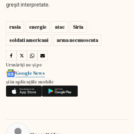
greșit interpretate.
rusia
energie
atac
Siria
soldati americani
arma necunoscuta
Urmăriți-ne și pe
Google News
și în aplicațiile mobile