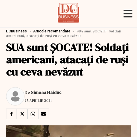
›
›
SUA sunt ȘOCATE! Soldați
DCBusiness
Articole recomandate
americani, atacați de ruși cu ceva nevăzut
SUA sunt ȘOCATE! Soldați
americani, atacați de ruși
cu ceva nevăzut
De
Simona Haiduc
25 APRILIE 2021