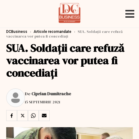
›
›
SUA. Soldații care refuză
DCBusiness
Articole recomandate
vaccinarea vor putea fi concediați
SUA. Soldații care refuză
vaccinarea vor putea fi
concediați
De
Ciprian Dumitrache
15 SEPTEMBRIE 2021