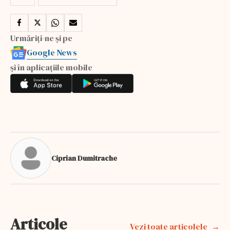
Urmăriți-ne și pe
Google News
și în aplicațiile mobile
Ciprian Dumitrache
Articole
Vezi toate articolele