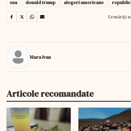
sua
donald trump
alegeri americane
republic
Urmăriți-n
Mara Ivan
Articole recomandate
EXCLUSIV