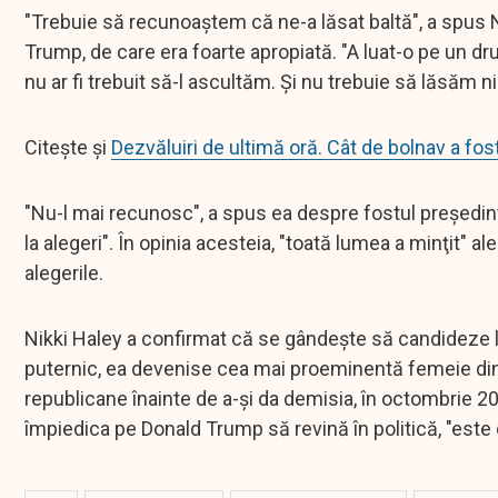
"Trebuie să recunoaştem că ne-a lăsat baltă", a spus Ni
Trump, de care era foarte apropiată. "A luat-o pe un drum
nu ar fi trebuit să-l ascultăm. Şi nu trebuie să lăsăm 
Citește și
Dezvăluiri de ultimă oră. Cât de bolnav a fo
"Nu-l mai recunosc", a spus ea despre fostul preşedi
la alegeri". În opinia acesteia, "toată lumea a minţit" a
alegerile.
Nikki Haley a confirmat că se gândeşte să candideze la 
puternic, ea devenise cea mai proeminentă femeie din 
republicane înainte de a-şi da demisia, în octombrie 20
împiedica pe Donald Trump să revină în politică, "este 