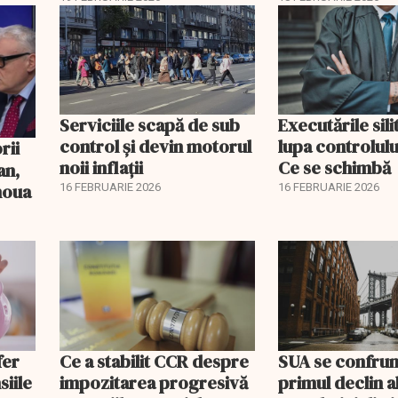
Serviciile scapă de sub
Executările sili
control și devin motorul
lupa controlului
noii inflații
Ce se schimbă
an,
 noua
16 FEBRUARIE 2026
16 FEBRUARIE 2026
fer
Ce a stabilit CCR despre
SUA se confrun
siile
impozitarea progresivă
primul declin a