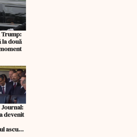
și Trump:
 la două
n moment
 Journal:
a devenit
e
cul ascuns
i consum