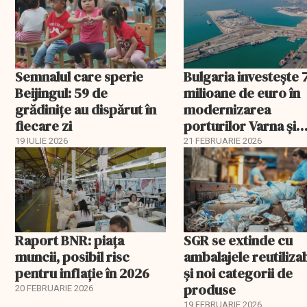
Semnalul care sperie
Bulgaria investește 
Beijingul: 59 de
milioane de euro în
grădinițe au dispărut în
modernizarea
fiecare zi
porturilor Varna și
Burgas
19 IULIE 2026
21 FEBRUARIE 2026
Raport BNR: piața
SGR se extinde cu
muncii, posibil risc
ambalajele reutiliza
pentru inflație în 2026
și noi categorii de
produse
20 FEBRUARIE 2026
19 FEBRUARIE 2026