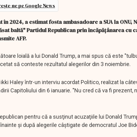
ește-ne pe Google News
în 2024, a estimat fosta ambasadoare a SUA la ONU, N
lăsat baltă" Partidul Republican prin încăpăţânarea cu c
nsmite AFP.
ătoare loială a lui Donald Trump, a mai spus că este "tulb
ncetat să conteste rezultatul alegerilor din 3 noiembrie.
ki Haley într-un interviu acordat Politico, realizat la câte
rii Capitoliului din 6 ianuarie. "Nu cred că va fi prezent,
publican pentru că a susţinut acuzaţiile lui Donald Trump
 înainte şi după alegerile câştigate de democratul Joe Bid