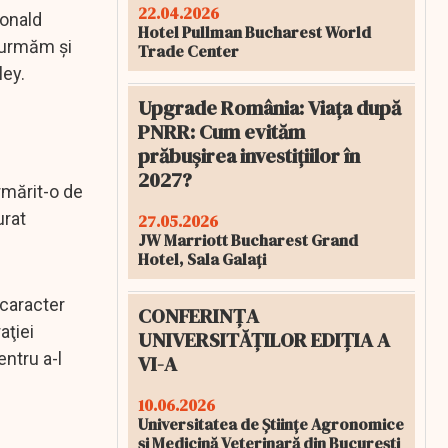
22.04.2026
Donald
Hotel Pullman Bucharest World
l urmăm şi
Trade Center
ley.
Upgrade România: Viața după
PNRR: Cum evităm
prăbușirea investițiilor în
2027?
rmărit-o de
urat
27.05.2026
JW Marriott Bucharest Grand
Hotel, Sala Galați
 caracter
CONFERINȚA
aţiei
UNIVERSITĂȚILOR EDIȚIA A
entru a-l
VI-A
10.06.2026
Universitatea de Științe Agronomice
și Medicină Veterinară din București