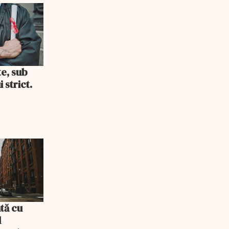
te, sub
 strict.
tă cu
l