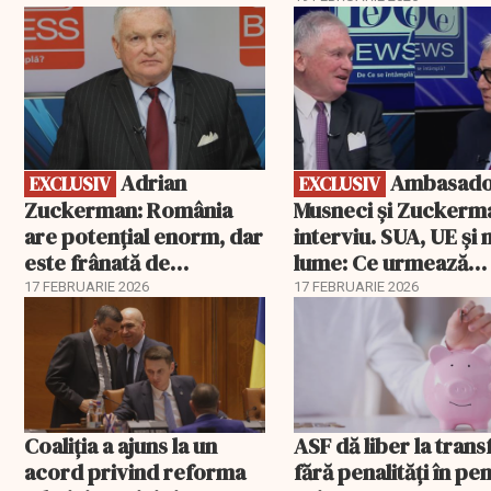
EXCLUSIV
EXCLUSIV
Adrian
Ambasadorii
EXCLUSIV
EXCLUSIV
Zuckerman: România
Musneci și Zuckerm
are potențial enorm, dar
interviu. SUA, UE și
este frânată de
lume: Ce urmează
corupție, companii de
pentru România
17 FEBRUARIE 2026
17 FEBRUARIE 2026
stat și influența
propagandei ruse
Coaliția a ajuns la un
ASF dă liber la trans
acord privind reforma
fără penalități în pen