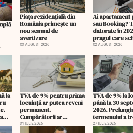
Piața rezidențială din
Ai apartament 
România primește un
sau Booking? 
nou semnal de
datorate în 202
avertizare
pragul care s
regimul fiscal
A
03 AUGUST 2026
02 AUGUST 2026
nă la
TVA de 9% pentru prima
TVA de 9% la l
tru
locuință ar putea reveni
până la 30 sep
e.
permanent.
2026. Prelungi
 a
Cumpărătorii ar
termenului a t
economisi zeci de mii de
comisia din Pa
31 IULIE 2026
27 IULIE 2026
lei