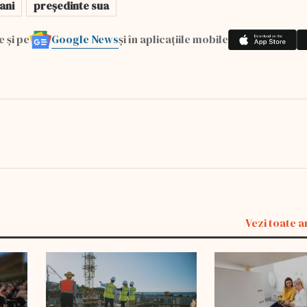
ani
președinte sua
Google News
e și pe
și în aplicațiile mobile
Vezi toate a