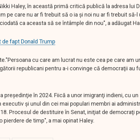
kki Haley, în această primă critică publică la adresa lui 
 pe care nu ar fi trebuit să o ia şi noi nu ar fi trebuit să-
niciodată ca aceasta să se întâmple din nou", a adăugat Ha
st de fapt Donald Trump
nte."Persoana cu care am lucrat nu este cea pe care am u
legătorii republicani pentru a-i convinge că democraţii au f
preşedinţie în 2024. Fiică a unor imigranţi indieni, cu un
executiv şi unul din cei mai populari membri ai administr
18. Procesul de destituire în Senat, iniţiat de democraţi p
o pierdere de timp", a mai opinat Haley.