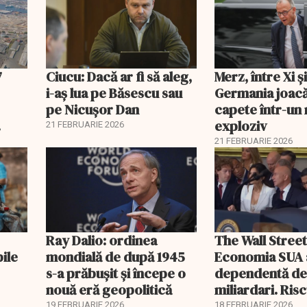
7
Ciucu: Dacă ar fi să aleg,
Merz, între Xi 
i-aș lua pe Băsescu sau
Germania joacă
pe Nicușor Dan
capete într-u
exploziv
21 FEBRUARIE 2026
21 FEBRUARIE 2026
Ray Dalio: ordinea
The Wall Street
bile
mondială de după 1945
Economia SUA 
s-a prăbușit și începe o
dependentă d
nouă eră geopolitică
miliardari. Ris
pentru burse ș
19 FEBRUARIE 2026
18 FEBRUARIE 2026