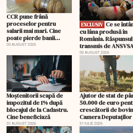
CCR pune frână
proceselor pentru
Ce se întâmplă
EXCLUSIV
salarii mai mari. Cine
cu lâna produsă în
poate pierde banii
România. Răspunsul
ceruți statului
transmis de ANSVS
05 AUGUST 2026
03 AUGUST 2026
Moștenitorii scapă de
Ajutor de stat de pâ
impozitul de 1% după
50.000 de euro pen
blocajul de la Cadastru.
crescătorii de bovin
Cine beneficiază
Camera Deputaților
aprobat schema
01 AUGUST 2026
31 IULIE 2026