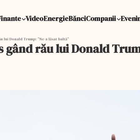
Finante
Video
Energie
Bănci
Companii
Eveni
u lui Donald Trump: ”Ne-a lăsat baltă”
s gând rău lui Donald Trum