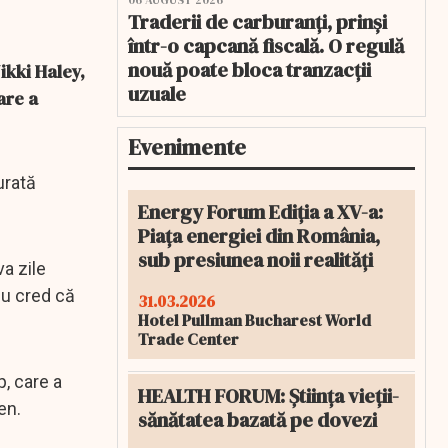
06 AUGUST 2026
Traderii de carburanți, prinși
într-o capcană fiscală. O regulă
nouă poate bloca tranzacții
ikki Haley,
uzuale
are a
Evenimente
urată
Energy Forum Ediția a XV-a:
Piața energiei din România,
sub presiunea noii realități
va zile
 nu cred că
31.03.2026
Hotel Pullman Bucharest World
Trade Center
, care a
HEALTH FORUM: Știința vieții-
en.
sănătatea bazată pe dovezi