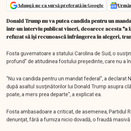
Adaugă-ne ca sursă preferată în Google
Urmăr
Donald Trump nu va putea candida pentru un mandat 
într-un interviu publicat vineri, deoarece acesta "a 
refuzat să îşi recunoască înfrângerea în alegeri, tra
Fosta guvernatoare a statului Carolina de Sud, o susţin
profund" de atitudinea fostului preşedinte, care nu a î
"Nu va candida pentru un mandat federal", a declarat Nik
după asaltul susţinătorilor lui Donald Trump asupra clădi
poate, a mers prea departe", a explicat ea.
Fosta ambasadoare a criticat, de asemenea, Partidul Re
denunţat, fără a furniza nicio dovadă, o fraudă masivă