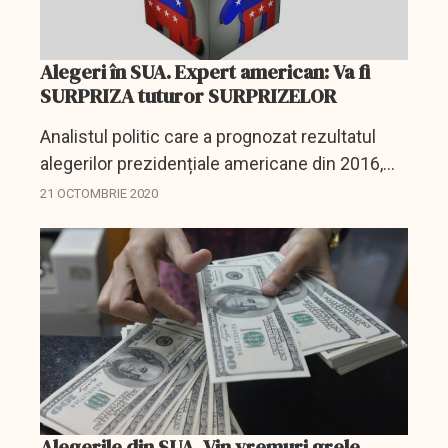
Alegeri în SUA. Expert american: Va fi
SURPRIZA tuturor SURPRIZELOR
Analistul politic care a prognozat rezultatul
alegerilor prezidențiale americane din 2016,
Robert Cahaly, de la Trafalgar Group, a declarat
21 OCTOMBRIE 2020
că actualul locatar de la Casa Albă, Donald
Trump, va...
Alegerile din SUA. Vin vremuri grele