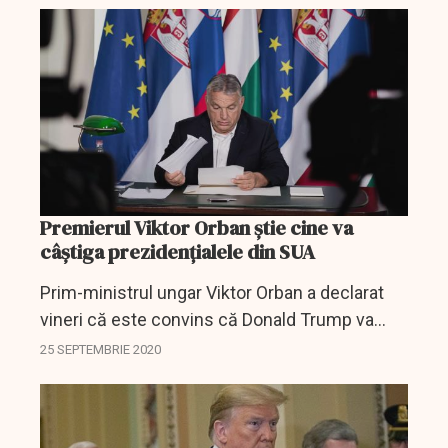
marcate de insulte şi...
Premierul Viktor Orban știe cine va
câștiga prezidențialele din SUA
Prim-ministrul ungar Viktor Orban a declarat
vineri că este convins că Donald Trump va
câştiga un al doilea mandat în alegerile
25 SEPTEMBRIE 2020
prezidenţiale ale SUA din noiembrie şi că nu şi-
a făcut...