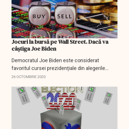
Jocuri la bursă pe Wall Street. Dacă va
câștiga Joe Biden
Democratul Joe Biden este considerat
favoritul cursei prezidențiale din alegerile
americane prevăzute pentru 3 noiembrie. Ce
26 OCTOMBRIE 2020
sectoare de activitate ar fi favorizate în cazul
victoriei acestui...