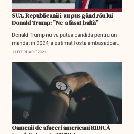
SUA. Republicanii i-au pus gând rău lui
Donald Trump: ”Ne-a lăsat baltă”
Donald Trump nu va putea candida pentru un
mandat în 2024, a estimat fosta ambasadoare
a SUA la ONU, Nikki Haley, într-un interviu
13 FEBRUARIE 2021
publicat vineri, deoarece acesta "a lăsat baltă"
Partidul...
Oamenii de afaceri americani RIDICĂ