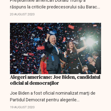
Preşedintele american Donald Trump a
răspuns la criticile predecesorului său Barack
Obama şi a apreciat că acesta a fost
20 AUGUST 2020
''ineficient'', relatează AFP.
Alegeri americane: Joe Biden, candidatul
oficial al democraților
Joe Biden a fost oficial nominalizat marţi de
Partidul Democrat pentru alegerile
prezidenţiale din Statele Unite de la 3
19 AUGUST 2020