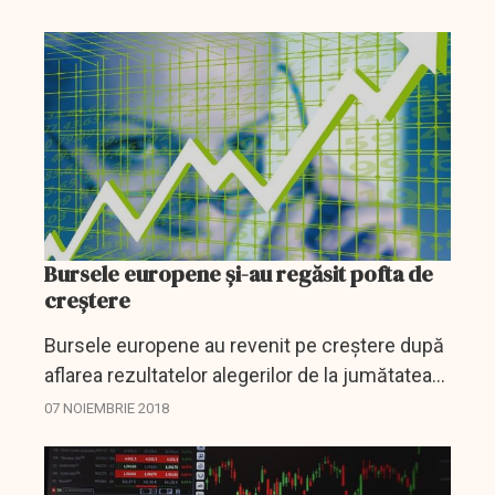
candidații cu cele mai mari șanse la obținerea
nominalizării sunt...
Bursele europene și-au regăsit pofta de
creștere
Bursele europene au revenit pe creștere după
aflarea rezultatelor alegerilor de la jumătatea
mandatului, care nu au furnizat surprize.
07 NOIEMBRIE 2018
Tendința a fost stimulată inclusiv de cifrele
încurajatoare...