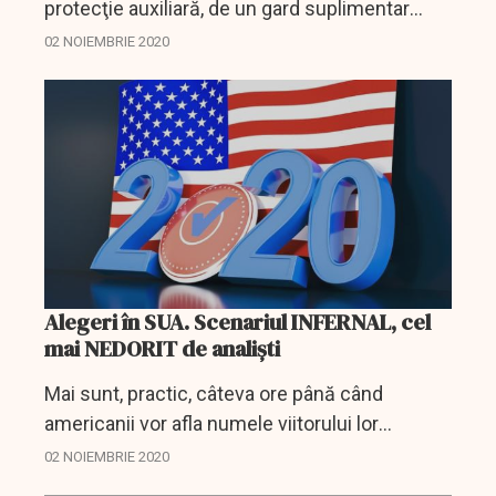
protecţie auxiliară, de un gard suplimentar
care va împiedica accesul în curtea
02 NOIEMBRIE 2020
complexului prezidenţial, în contextul
alegerilor prezidenţiale din...
Alegeri în SUA. Scenariul INFERNAL, cel
mai NEDORIT de analiști
Mai sunt, practic, câteva ore până când
americanii vor afla numele viitorului lor
președinte și, după cum se știe, când când
02 NOIEMBRIE 2020
SUA se bucură, bursele mondiale jubilează,