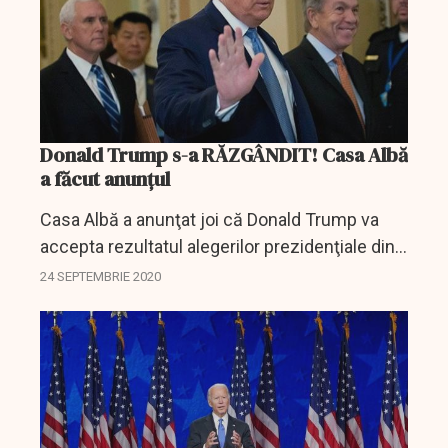
Donald Trump s-a RĂZGÂNDIT! Casa Albă
a făcut anunțul
Casa Albă a anunţat joi că Donald Trump va
accepta rezultatul alegerilor prezidenţiale din
noiembrie, transmit Reuters şi dpa. Cu o zi în
24 SEPTEMBRIE 2020
urmă, preşedintele Statelor Unite refuzase să
se...