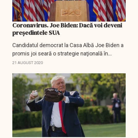
Coronavirus. Joe Biden: Dacă voi deveni
președintele SUA
Candidatul democrat la Casa Albă Joe Biden a
promis joi seară o strategie naţională în
Statele Unite din "prima zi de mandat" pentru a
21 AUGUST 2020
combate pandemia de coronavirus. "Dacă voi
deveni...