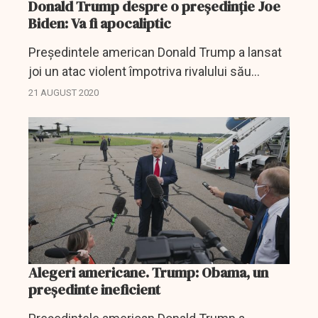
Donald Trump despre o președinție Joe
Biden: Va fi apocaliptic
Preşedintele american Donald Trump a lansat
joi un atac violent împotriva rivalului său
democrat, Joe Biden, pictând o imagine
21 AUGUST 2020
apocaliptică a posibilei sale preşedinţii şi
susţinând că ar...
Alegeri americane. Trump: Obama, un
președinte ineficient