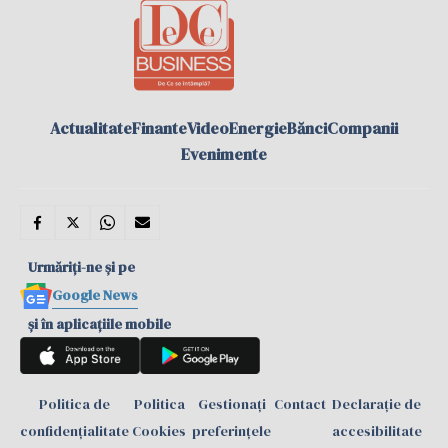
Actualitate
Finante
Video
Energie
Bănci
Companii
Evenimente
Urmăriți-ne și pe
Google News
și în aplicațiile mobile
Politica de
Politica
Gestionați
Contact
Declarație de
confidențialitate
Cookies
preferințele
accesibilitate