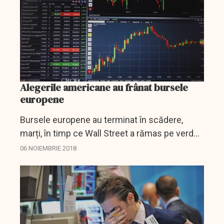
Alegerile americane au frânat bursele
europene
Bursele europene au terminat în scădere,
marți, în timp ce Wall Street a rămas pe verde
în așteptarea rezultatelor alegerilor americane
06 NOIEMBRIE 2018
de la jumătate de mandat, determinante
pentru...