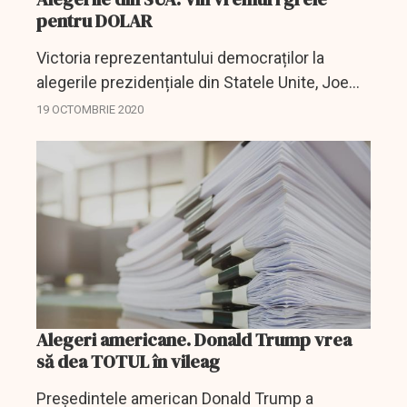
pentru DOLAR
Victoria reprezentantului democraților la
alegerile prezidențiale din Statele Unite, Joe
Biden, are darul de a provoca o ieftinire
19 OCTOMBRIE 2020
cosiderabilă a dolarului american, consideră
analiștii...
Alegeri americane. Donald Trump vrea
să dea TOTUL în vileag
Preşedintele american Donald Trump a