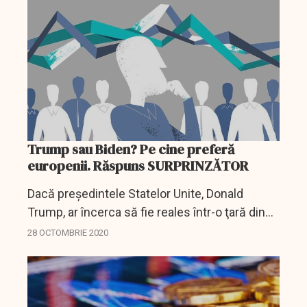
dar când Statele...
Trump sau Biden? Pe cine preferă
europenii. Răspuns SURPRINZĂTOR
Dacă preşedintele Statelor Unite, Donald
Trump, ar încerca să fie reales într-o ţară din
Uniunea Europeană, nu ar avea aproape nicio
28 OCTOMBRIE 2020
şansă, arată un sondaj publicat miercuri de
cercetători...