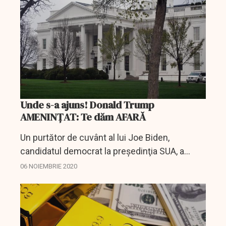
ieşit...
Unde s-a ajuns! Donald Trump
AMENINȚAT: Te dăm AFARĂ
Un purtător de cuvânt al lui Joe Biden,
candidatul democrat la preşedinţia SUA, a
ameninţat vineri să-l ''expulzeze'' pe Donald
06 NOIEMBRIE 2020
Trump de la Casa Albă dacă el va refuza să-şi
recunoască...