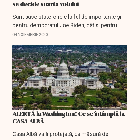
se decide soarta votului
Sunt șase state-cheie la fel de importante și
pentru democratul Joe Biden, cât și pentru
republicanul Donald Trump. Pentru moment,
04 NOIEMBRIE 2020
ambii candidați păstrează șase aproape egale
pentru a...
ALERTĂ la Washington! Ce se întâmplă la
CASA ALBĂ
Casa Albă va fi protejată, ca măsură de