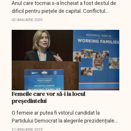
Anul care tocmai s-a încheiat a fost destul de
dificil pentru piețele de capital. Conflictul
comercial dintre Statele Unite și China au
02 IANUARIE 2020
complicat existența multor companii. A avut
de suferit...
Femeile care vor să-i ia locul
preşedintelui
O femeie ar putea fi viitorul candidat la
Partidului Democrat la alegerile prezidențiale
din Statele Unite din 2020. Până acum,
21 IANUARIE 2019