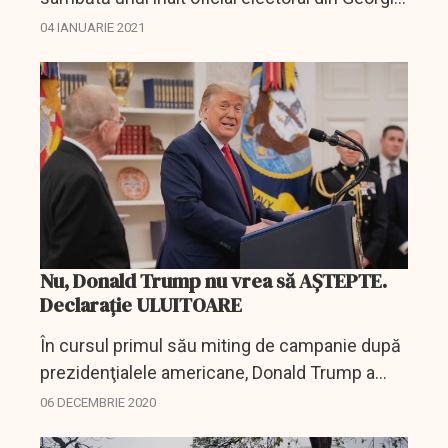
să "găsească" buletinele de vot necesare care
04 IANUARIE 2021
să îi anuleze înfrângerea în acest stat...
Nu, Donald Trump nu vrea să AȘTEPTE.
Declarație ULUITOARE
În cursul primul său miting de campanie după
prezidenţialele americane, Donald Trump a
afirmat sâmbătă seară în Georgia că va
06 DECEMBRIE 2020
câştiga scrutinul, în care, totuşi, Joe Biden a