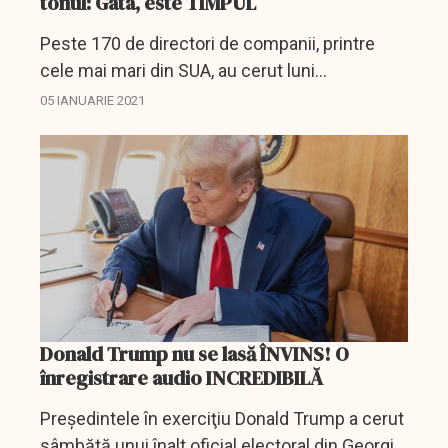
tonul: Gata, este TIMPUL
Peste 170 de directori de companii, printre
cele mai mari din SUA, au cerut luni
Congresului american să recunoască
05 IANUARIE 2021
alegerea democratului Joe Biden în funcţia de
preşedinte al ţării în cadrul...
Donald Trump nu se lasă ÎNVINS! O
înregistrare audio INCREDIBILĂ
Preşedintele în exerciţiu Donald Trump a cerut
sâmbătă unui înalt oficial electoral din Georgia