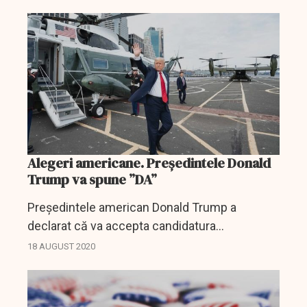
noiembrie când îl va înfrunta pe Donald Trump,
care l-a acuzat că este...
Alegeri americane. Președintele Donald
Trump va spune ”DA”
Preşedintele american Donald Trump a
declarat că va accepta candidatura
republicană pentru un al doilea mandat în
18 AUGUST 2020
timpul unui discurs în direct de la Casa Albă,
săptămâna viitoare,...