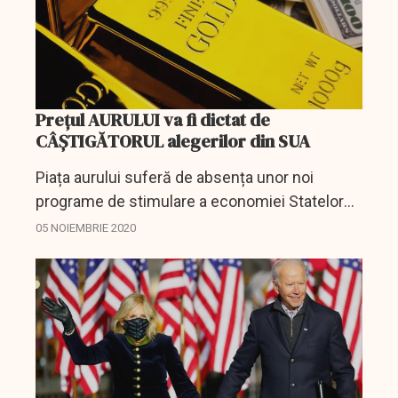
Prețul AURULUI va fi dictat de
CÂȘTIGĂTORUL alegerilor din SUA
Piața aurului suferă de absența unor noi
programe de stimulare a economiei Statelor
Unite. Dacă alegerile americane vor fi câștigate
05 NOIEMBRIE 2020
de Donald Trump, adoptarea unui nou
asemenea pachet de...