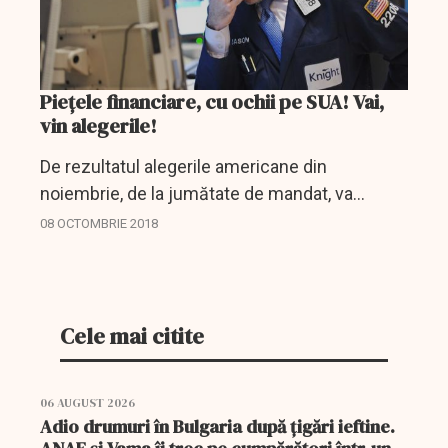
Piețele financiare, cu ochii pe SUA! Vai,
vin alegerile!
De rezultatul alegerile americane din
noiembrie, de la jumătate de mandat, va
depinde substanțial repartizarea forțelor pe
08 OCTOMBRIE 2018
piețele financiare. Experții băncii BNP Paribas
a elaborat strategii...
Cele mai citite
06 AUGUST 2026
Adio drumuri în Bulgaria după țigări ieftine.