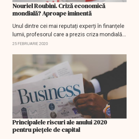
Nouriel Roubini. Criză economică
mondială? Aproape iminentă
Unul dintre cei mai reputați experți în finanțele
lumii, profesorul care a prezis criza mondială
din 2008, Nouriel Roubini, a dezvăluit
25 FEBRUARIE 2020
evenimentele care vor putea antrena, curând,
o nouă...
Principalele riscuri ale anului 2020
pentru piețele de capital