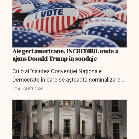
Alegeri americane. INCREDIBIL unde a
ajuns Donald Trump în sondaje
Cu o zi înaintea Convenţiei Naţionale
Democrate în care se aşteaptă nominalizarea
lui Joe Biden drept candidat la preşedinţia SUA,
17 AUGUST 2020
rezultatele unui sondaj NBC şi Wall Street
Journal publicate...