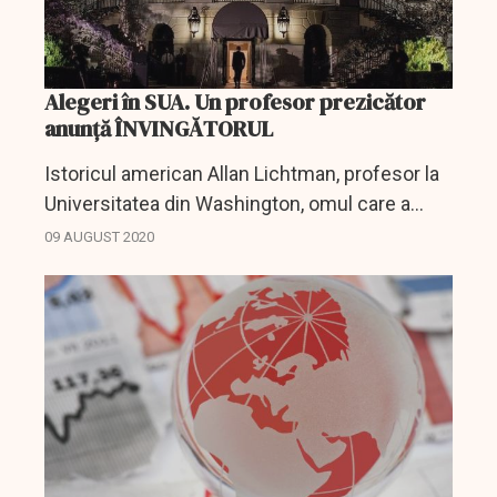
Alegeri în SUA. Un profesor prezicător
anunță ÎNVINGĂTORUL
Istoricul american Allan Lichtman, profesor la
Universitatea din Washington, omul care a
creat modelul The Keys of the White House și
09 AUGUST 2020
care a prognozat victoria a cinci președinți ai
Statelor Unite,...