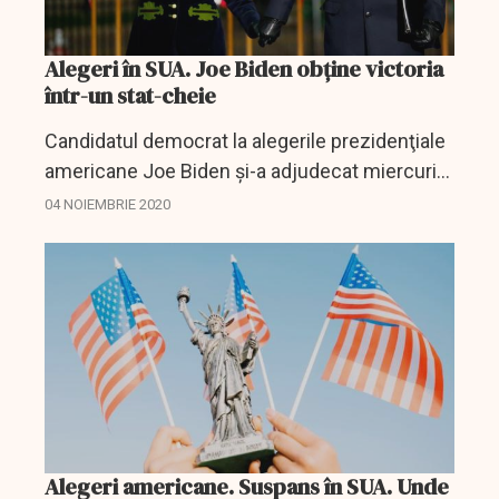
Alegeri în SUA. Joe Biden obține victoria
într-un stat-cheie
Candidatul democrat la alegerile prezidenţiale
americane Joe Biden şi-a adjudecat miercuri
victoria în statul-cheie Wisconsin, o înfrângere
04 NOIEMBRIE 2020
pentru preşedintele Donald Trump, care
câştigase în...
Alegeri americane. Suspans în SUA. Unde