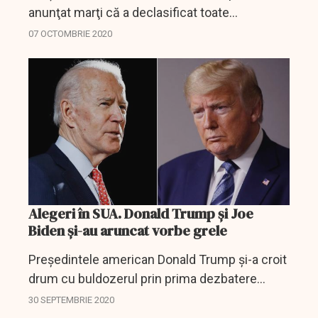
anunţat marţi că a declasificat toate
documentele legate de investigaţiile privind
07 OCTOMBRIE 2020
interferenţa Rusiei în alegerile prezidenţiale
americane din 2016 şi...
Alegeri în SUA. Donald Trump și Joe
Biden și-au aruncat vorbe grele
Preşedintele american Donald Trump şi-a croit
drum cu buldozerul prin prima dezbatere
electorală cu rivalul său democrat Joe Biden,
30 SEPTEMBRIE 2020
cele 90 de minute ale confruntării fiind