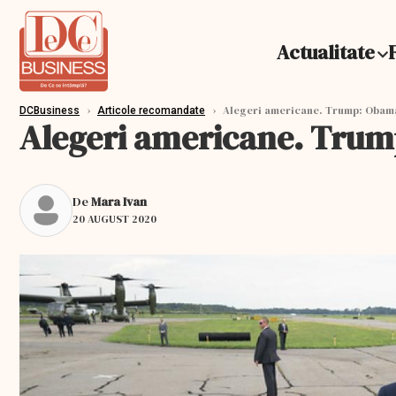
Actualitate
›
›
Alegeri americane. Trump: Obama,
DCBusiness
Articole recomandate
Alegeri americane. Trump
De
Mara Ivan
20 AUGUST 2020