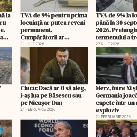
nă la
TVA de 9% pentru prima
TVA de 9% la l
tru
locuință ar putea reveni
până la 30 sep
e.
permanent.
2026. Prelungi
 a
Cumpărătorii ar
termenului a t
economisi zeci de mii de
comisia din Pa
31 IULIE 2026
27 IULIE 2026
lei
7
Ciucu: Dacă ar fi să aleg,
Merz, între Xi 
i-aș lua pe Băsescu sau
Germania joacă
pe Nicușor Dan
capete într-u
exploziv
21 FEBRUARIE 2026
21 FEBRUARIE 2026