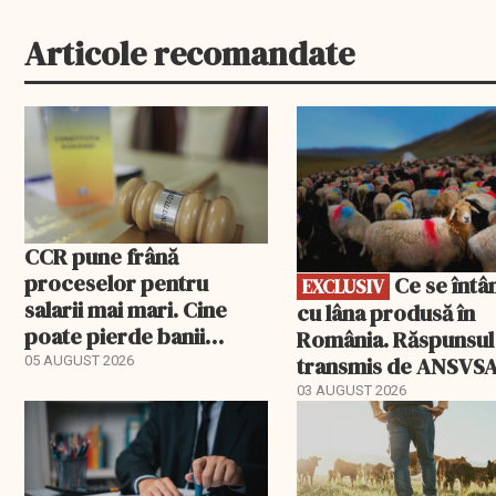
Articole recomandate
EXCLUSIV
CCR pune frână
proceselor pentru
Ce se întâmplă
EXCLUSIV
salarii mai mari. Cine
cu lâna produsă în
poate pierde banii
România. Răspunsul
ceruți statului
transmis de ANSVS
05 AUGUST 2026
03 AUGUST 2026