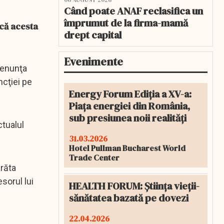
06 AUGUST 2026
Când poate ANAF reclasifica un
împrumut de la firma-mamă
 că acesta
drept capital
Evenimente
denunţa
ncţiei pe
Energy Forum Ediția a XV-a:
Piața energiei din România,
sub presiunea noii realități
ctualul
31.03.2026
Hotel Pullman Bucharest World
Trade Center
arăta
esorul lui
HEALTH FORUM: Știința vieții-
sănătatea bazată pe dovezi
22.04.2026