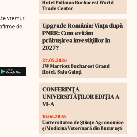
Hotel Pullman Bucharest World
Trade Center
ste vremuri
Upgrade România: Viața după
 afirme de
PNRR: Cum evităm
prăbușirea investițiilor în
2027?
27.05.2026
JW Marriott Bucharest Grand
Hotel, Sala Galați
CONFERINȚA
UNIVERSITĂȚILOR EDIȚIA A
VI-A
10.06.2026
Universitatea de Științe Agronomice
și Medicină Veterinară din București