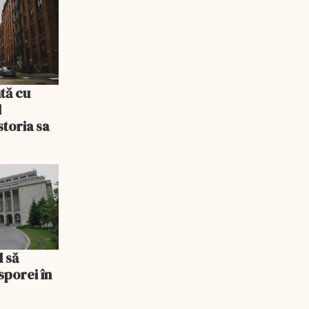
tă cu
l
storia sa
l să
sporei în