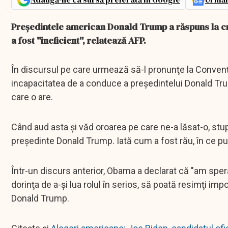
Preşedintele american Donald Trump a răspuns la cr
a fost ''ineficient'', relatează AFP.
În discursul pe care urmează să-l pronunţe la Conven
incapacitatea de a conduce a preşedintelui Donald Trump
care o are.
Când aud asta şi văd oroarea pe care ne-a lăsat-o, stupid
preşedinte Donald Trump. Iată cum a fost rău, în ce pun
Într-un discurs anterior, Obama a declarat că "am spera
dorinţa de a-şi lua rolul în serios, să poată resimţi imp
Donald Trump.