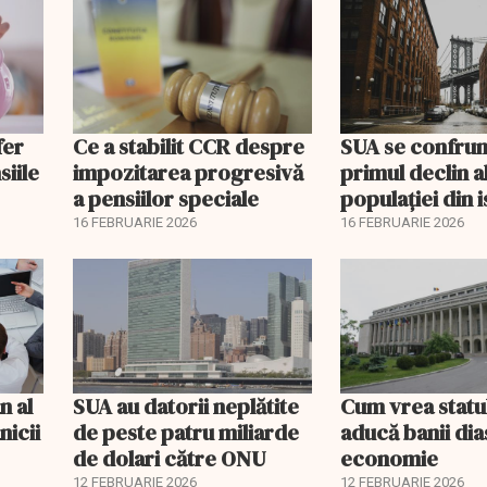
fer
Ce a stabilit CCR despre
SUA se confrun
siile
impozitarea progresivă
primul declin a
a pensiilor speciale
populației din i
16 FEBRUARIE 2026
16 FEBRUARIE 2026
n al
SUA au datorii neplătite
Cum vrea statu
nicii
de peste patru miliarde
aducă banii dia
de dolari către ONU
economie
12 FEBRUARIE 2026
12 FEBRUARIE 2026