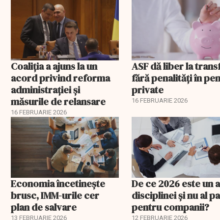
stat și influența
propagandei ruse
Coaliția a ajuns la un
ASF dă liber la trans
acord privind reforma
fără penalități în pen
administrației și
private
măsurile de relansare
16 FEBRUARIE 2026
16 FEBRUARIE 2026
Economia încetinește
De ce 2026 este un a
brusc, IMM-urile cer
disciplinei și nu al pa
plan de salvare
pentru companii?
13 FEBRUARIE 2026
12 FEBRUARIE 2026