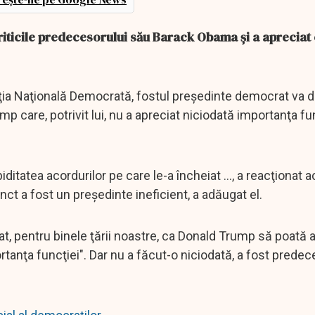
iticile predecesorului său Barack Obama şi a apreciat
ţia Naţională Democrată, fostul preşedinte democrat va 
 care, potrivit lui, nu a apreciat niciodată importanţa fu
itatea acordurilor pe care le-a încheiat ..., a reacţionat a
ct a fost un preşedinte ineficient, a adăugat el.
t, pentru binele ţării noastre, ca Donald Trump să poată 
ortanţa funcţiei". Dar nu a făcut-o niciodată, a fost predec