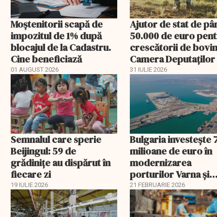
Moștenitorii scapă de
Ajutor de stat de pâ
impozitul de 1% după
50.000 de euro pen
blocajul de la Cadastru.
crescătorii de bovin
Cine beneficiază
Camera Deputaților
aprobat schema
01 AUGUST 2026
31 IULIE 2026
Semnalul care sperie
Bulgaria investește 
Beijingul: 59 de
milioane de euro în
grădinițe au dispărut în
modernizarea
fiecare zi
porturilor Varna și
Burgas
19 IULIE 2026
21 FEBRUARIE 2026