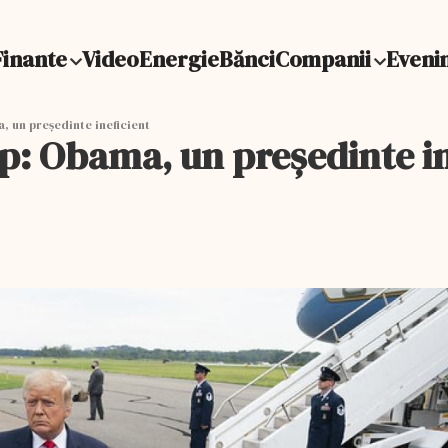
Finante
Video
Energie
Bănci
Companii
Eveni
 un președinte ineficient
: Obama, un președinte in