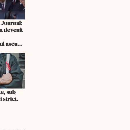
 Journal:
a devenit
e
cul ascuns
i consum
te, sub
 strict.