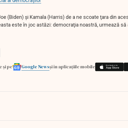
ial al democraților
 Joe (Biden) şi Kamala (Harris) de a ne scoate ţara din ace
ceasta este în joc astăzi: democraţia noastră, urmează să
Google News
e și pe
și în aplicațiile mobile