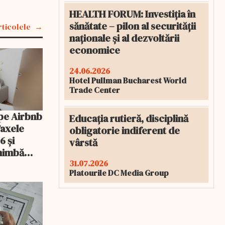
HEALTH FORUM: Investiția în
sănătate – pilon al securității
rticolele
naționale și al dezvoltării
economice
24.06.2026
Hotel Pullman Bucharest World
Trade Center
pe Airbnb
Educația rutieră, disciplină
Taxele
obligatorie indiferent de
6 și
vârstă
chimbă
31.07.2026
Platourile DC Media Group