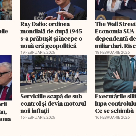
Ray Dalio: ordinea
The Wall Street
bile
mondială de după 1945
Economia SUA 
s-a prăbușit și începe o
dependentă d
nouă eră geopolitică
miliardari. Ris
pentru burse ș
19 FEBRUARIE 2026
18 FEBRUARIE 2026
Serviciile scapă de sub
Executările sili
control și devin motorul
lupa controlului
noii inflații
Ce se schimbă
an,
 noua
16 FEBRUARIE 2026
16 FEBRUARIE 2026