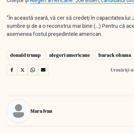
Citește și
Alegeri americane: Joe Biden, candidatul ofic
"În această seară, vă cer să credeţi în capacitatea lui
sumbre şi de a o reconstrui mai bine (...) Pentru că a
asemenea fostul preşedintele american.
donald trump
alegeri americane
barack obama
Urmăriți-n
Mara Ivan