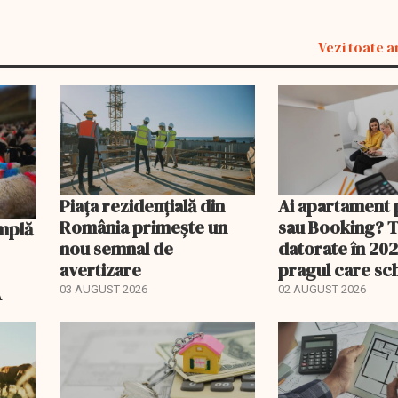
Vezi toate a
Piața rezidențială din
Ai apartament 
România primește un
sau Booking? 
nou semnal de
datorate în 202
avertizare
pragul care s
regimul fiscal
A
03 AUGUST 2026
02 AUGUST 2026