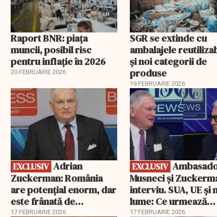
Raport BNR: piața
SGR se extinde cu
muncii, posibil risc
ambalajele reutiliza
pentru inflație în 2026
și noi categorii de
produse
20 FEBRUARIE 2026
19 FEBRUARIE 2026
EXCLUSIV
EXCLUSIV
Adrian
Ambasadorii
EXCLUSIV
EXCLUSIV
Zuckerman: România
Musneci și Zuckerm
are potențial enorm, dar
interviu. SUA, UE și
este frânată de
lume: Ce urmează
corupție, companii de
pentru România
17 FEBRUARIE 2026
17 FEBRUARIE 2026