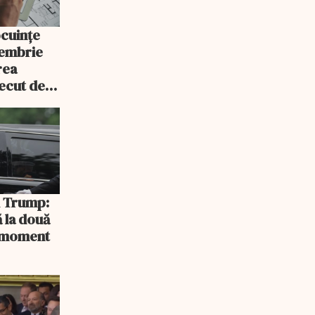
ocuințe
tembrie
rea
recut de
rlament
și Trump:
 la două
n moment