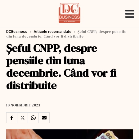
›
›
Șeful CNPP, despre pensiile
DCBusiness
Articole recomandate
din luna decembrie. Când vor fi distribuite
Șeful CNPP, despre
pensiile din luna
decembrie. Când vor fi
distribuite
10 NOIEMBRIE 2023