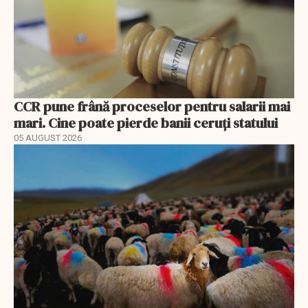
CCR pune frână proceselor pentru salarii mai
mari. Cine poate pierde banii ceruți statului
05 AUGUST 2026
EXCLUSIV