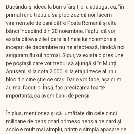
Ducându-și ideea la bun sfârșit, el a adăugat că, "în
primul rând trebuie sa precizez că noi facem
viramentele de bani către Poșta Română și alte
bănci începând din 20 noiembrie. Faptul că vor
exista câteva zile libere la finele lui noiembrie și
început de decembrie nu ne afectează, fiindcă noi
asiguram fluxul normal. Sigur, va exista o presiune
pe poștașii care vor trebui să ajungă și în Munții
Apuseni, și la cota 2.000, și la etajul zece al unui
bloc din cine știe ce oraș. Dar o vor face, așa cum
au mai făcut-o. Însă, fac precizarea foarte
importantă, că avem banii de pensii.
În plus, menționez și că jumătate din cele cinci
milioane de pensionari primesc pensia pe card și
acolo e mult mai simplu, printr-o simplă apăsare de