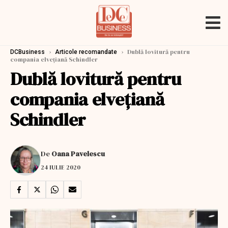
›
›
Dublă lovitură pentru
DCBusiness
Articole recomandate
compania elvețiană Schindler
Dublă lovitură pentru
compania elvețiană
Schindler
De
Oana Pavelescu
24 IULIE 2020