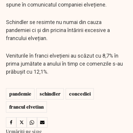
spune în comunicatul companiei elvețiene.
Schindler se resimte nu numai din cauza
pandemiei ci și din pricina întăririi excesive a
francului elvețian.
Veniturile în franci elvețieni au scăzut cu 8,7% în
prima jumătate a anului în timp ce comenzile s-au
prăbușit cu 12,1%.
pandemie
schindler
concediei
francul elvetian
Urmăriți-ne și pe