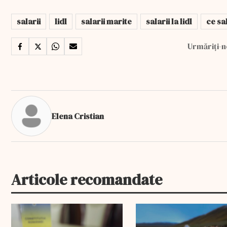
salarii
lidl
salarii marite
salarii la lidl
ce sal
Urmăriți-n
Elena Cristian
Articole recomandate
EXCLUSIV