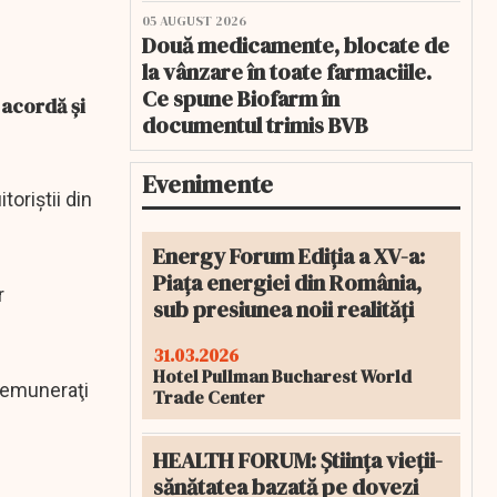
05 AUGUST 2026
Două medicamente, blocate de
la vânzare în toate farmaciile.
Ce spune Biofarm în
 acordă și
documentul trimis BVB
Evenimente
toriştii din
Energy Forum Ediția a XV-a:
Piața energiei din România,
r
sub presiunea noii realități
31.03.2026
Hotel Pullman Bucharest World
 remuneraţi
Trade Center
HEALTH FORUM: Știința vieții-
sănătatea bazată pe dovezi