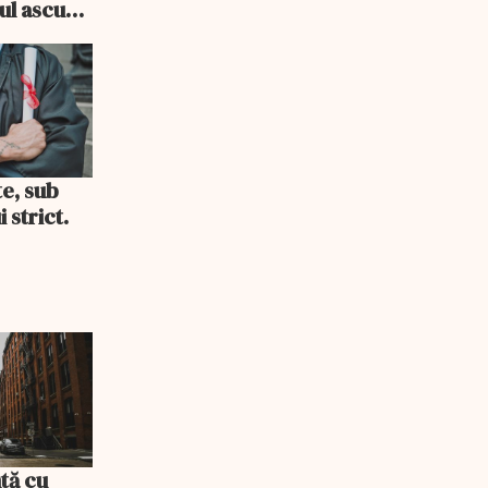
cul ascuns
i consum
te, sub
 strict.
tă cu