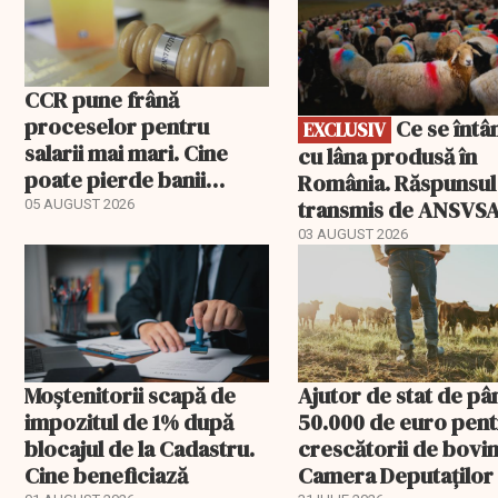
CCR pune frână
proceselor pentru
Ce se întâmplă
EXCLUSIV
salarii mai mari. Cine
cu lâna produsă în
poate pierde banii
România. Răspunsul
ceruți statului
transmis de ANSVS
05 AUGUST 2026
03 AUGUST 2026
Moștenitorii scapă de
Ajutor de stat de pâ
impozitul de 1% după
50.000 de euro pen
blocajul de la Cadastru.
crescătorii de bovin
Cine beneficiază
Camera Deputaților