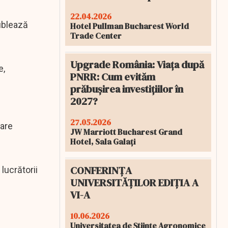
22.04.2026
dublează
Hotel Pullman Bucharest World
Trade Center
Upgrade România: Viața după
e,
PNRR: Cum evităm
e
prăbușirea investițiilor în
2027?
27.05.2026
 are
JW Marriott Bucharest Grand
Hotel, Sala Galați
CONFERINȚA
lucrătorii
UNIVERSITĂȚILOR EDIȚIA A
VI-A
10.06.2026
Universitatea de Științe Agronomice