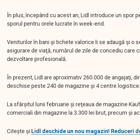
În plus, începând cu acest an, Lidl introduce un spor pe
sporul pentru orele lucrate în week-end.
Veniturilor în bani şi tichete valorice li se adaugă şi o 
asigurare de viaţă, numărul de zile de concediu care cre
dezvoltare profesională.
În prezent, Lidl are aproximativ 260.000 de angajaţi, d
deschise peste 240 de magazine şi 4 centre logistice
La sfârşitul lunii februarie şi reţeaua de magazine Ka
comerciali din magazine la 3.300 lei brut, precum şi ac
Citește și:
Lidl deschide un nou magazin! Reduceri d