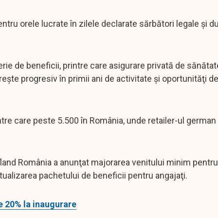
ntru orele lucrate în zilele declarate sărbători legale şi 
serie de beneficii, printre care asigurare privată de sănătat
şte progresiv în primii ani de activitate şi oportunităţi d
intre care peste 5.500 în România, unde retailer-ul german
.
ufland România a anunţat majorarea venitului minim pentru 
tualizarea pachetului de beneficii pentru angajaţi.
e 20% la inaugurare