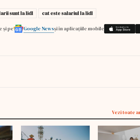
arii sunt la lidl
cat este salariul la lidl
Google News
e și pe
și în aplicațiile mobile
Vezi toate a