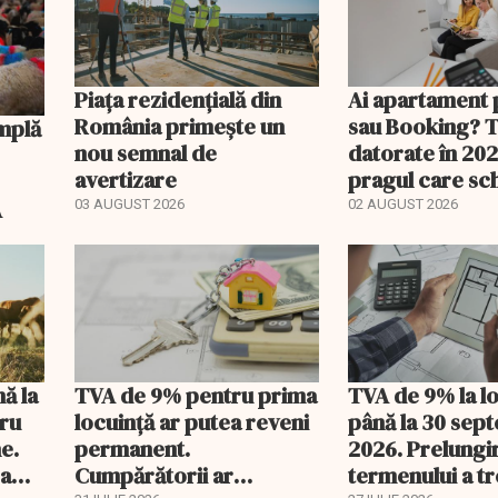
Piața rezidențială din
Ai apartament 
România primește un
sau Booking? 
nou semnal de
datorate în 202
avertizare
pragul care s
regimul fiscal
A
03 AUGUST 2026
02 AUGUST 2026
nă la
TVA de 9% pentru prima
TVA de 9% la l
tru
locuință ar putea reveni
până la 30 sep
e.
permanent.
2026. Prelungi
 a
Cumpărătorii ar
termenului a t