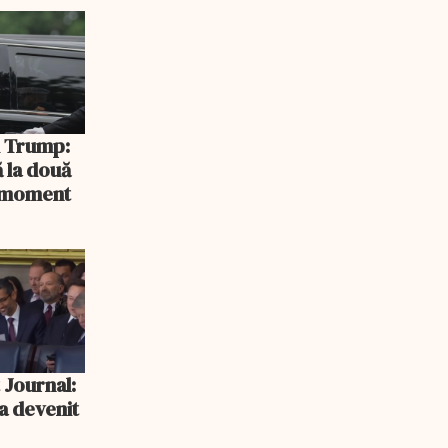
rlament
și Trump:
 la două
n moment
 Journal:
a devenit
e