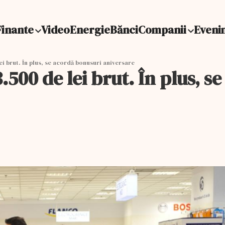
Finante
Video
Energie
Bănci
Companii
Eveni
ei brut. În plus, se acordă bonusuri aniversare
.500 de lei brut. În plus, s