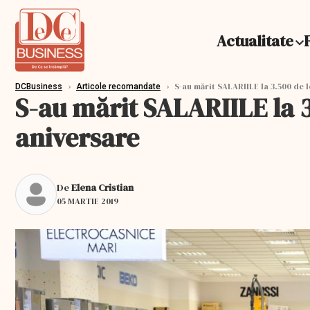
Actualitate
›
›
S-au mărit SALARIILE la 3.500 de l
DCBusiness
Articole recomandate
S-au mărit SALARIILE la 3
aniversare
De
Elena Cristian
05 MARTIE 2019