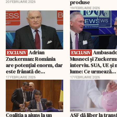
produse
20 FEBRUARIE 2026
19 FEBRUARIE 2026
EXCLUSIV
EXCLUSIV
Adrian
Ambasadorii
EXCLUSIV
EXCLUSIV
Zuckerman: România
Musneci și Zuckerm
are potențial enorm, dar
interviu. SUA, UE și
este frânată de
lume: Ce urmează
corupție, companii de
pentru România
17 FEBRUARIE 2026
17 FEBRUARIE 2026
stat și influența
propagandei ruse
Coaliția a ajuns la un
ASF dă liber la trans