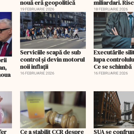
nouă eră geopolitică
miliardari. Ris
pentru burse ș
19 FEBRUARIE 2026
18 FEBRUARIE 2026
Serviciile scapă de sub
Executările sili
control și devin motorul
lupa controlului
noii inflații
Ce se schimbă
an,
 noua
16 FEBRUARIE 2026
16 FEBRUARIE 2026
fer
Ce a stabilit CCR despre
SUA se confrun