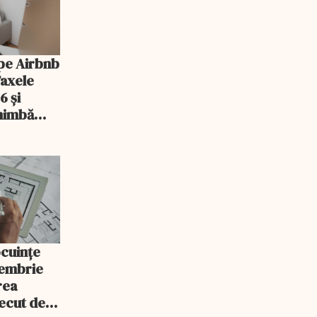
pe Airbnb
Taxele
6 și
chimbă
ocuințe
tembrie
rea
recut de