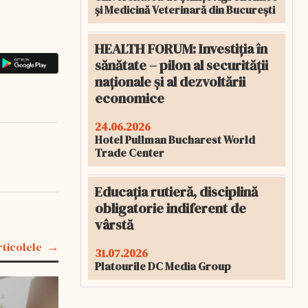
și Medicină Veterinară din București
HEALTH FORUM: Investiția în
sănătate – pilon al securității
naționale și al dezvoltării
economice
24.06.2026
Hotel Pullman Bucharest World
Trade Center
Educația rutieră, disciplină
obligatorie indiferent de
vârstă
rticolele
31.07.2026
Platourile DC Media Group