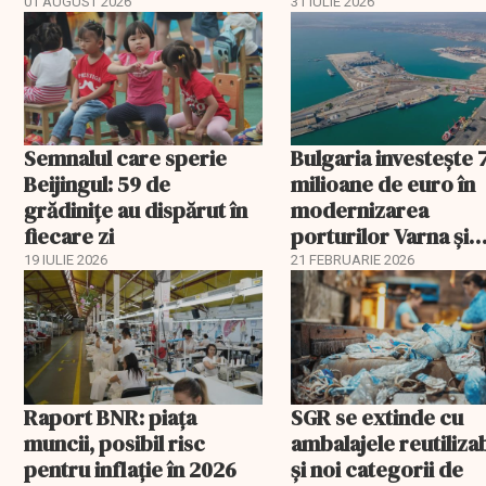
aprobat schema
01 AUGUST 2026
31 IULIE 2026
Semnalul care sperie
Bulgaria investește 
Beijingul: 59 de
milioane de euro în
grădinițe au dispărut în
modernizarea
fiecare zi
porturilor Varna și
Burgas
19 IULIE 2026
21 FEBRUARIE 2026
Raport BNR: piața
SGR se extinde cu
muncii, posibil risc
ambalajele reutiliza
pentru inflație în 2026
și noi categorii de