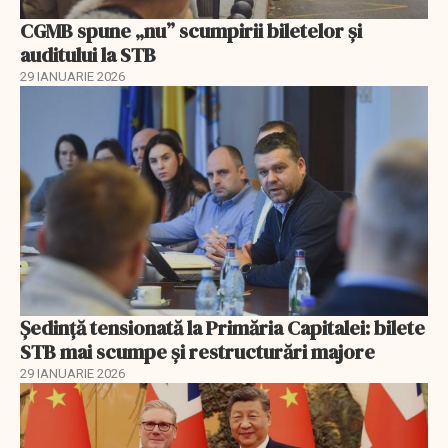
CGMB spune „nu” scumpirii biletelor și
auditului la STB
29 IANUARIE 2026
Ședință tensionată la Primăria Capitalei: bilete
STB mai scumpe și restructurări majore
29 IANUARIE 2026