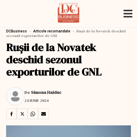
›
›
Rușii de la Novatek deschid
DCBusiness
Articole recomandate
sezonul exporturilor de GNL
Rușii de la Novatek
deschid sezonul
exporturilor de GNL
De
Simona Haiduc
24 IUNIE 2024