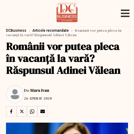
›
›
Românii vor putea pleca în
DCBusiness
Articole recomandate
vacanță la vară? Răspunsul Adinei Vălean
Românii vor putea pleca
în vacanță la vară?
Răspunsul Adinei Vălean
De
Mara Ivan
26 APRILIE 2020