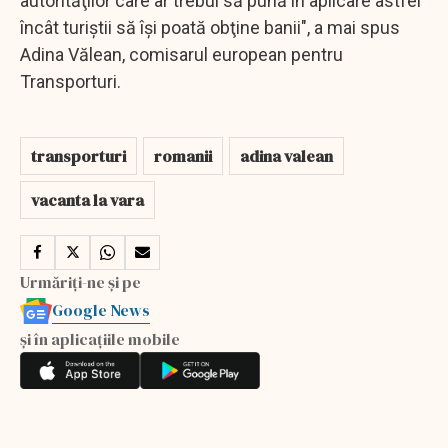
autorităţilor care ar trebui să pună în aplicare astfel
încât turiştii să îşi poată obţine banii", a mai spus
Adina Vălean, comisarul european pentru
Transporturi.
transporturi
romanii
adina valean
vacanta la vara
Urmăriți-ne și pe
Google News
și în aplicațiile mobile