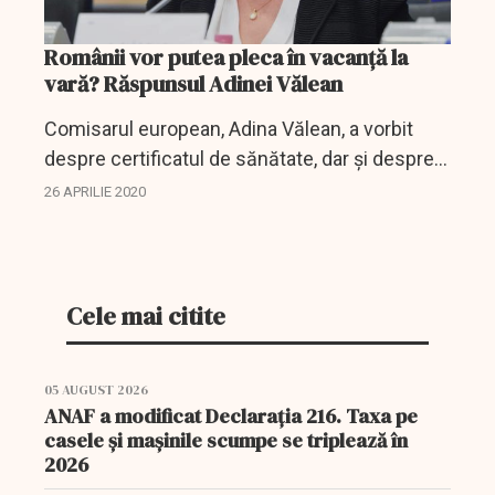
Românii vor putea pleca în vacanță la
vară? Răspunsul Adinei Vălean
Comisarul european, Adina Vălean, a vorbit
despre certificatul de sănătate, dar și despre
șansele românilor de a-și programa vacanțe în
26 APRILIE 2020
această vară în țară sau în străinătate....
Cele mai citite
05 AUGUST 2026
ANAF a modificat Declarația 216. Taxa pe
casele și mașinile scumpe se triplează în
2026