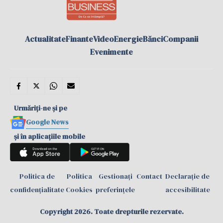
Actualitate
Finante
Video
Energie
Bănci
Companii
Evenimente
Urmăriți-ne și pe
Google News
și în aplicațiile mobile
Politica de
Politica
Gestionați
Contact
Declarație de
confidențialitate
Cookies
preferințele
accesibilitate
Copyright 2026. Toate drepturile rezervate.