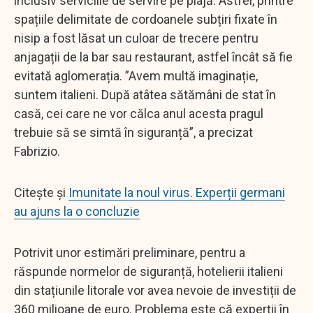
inclusiv serviciile de servire pe plajă. Astfel, printre
spațiile delimitate de cordoanele subțiri fixate în
nisip a fost lăsat un culoar de trecere pentru
anjagații de la bar sau restaurant, astfel încât să fie
evitată aglomerația. ”Avem multă imaginație,
suntem italieni. După atâtea sătămâni de stat în
casă, cei care ne vor călca anul acesta pragul
trebuie să se simtă în siguranță”, a precizat
Fabrizio.
Citește și
Imunitate la noul virus. Experții germani
au ajuns la o concluzie
Potrivit unor estimări preliminare, pentru a
răspunde normelor de siguranță, hotelierii italieni
din stațiunile litorale vor avea nevoie de investiții de
360 milioane de euro. Problema este că experții în