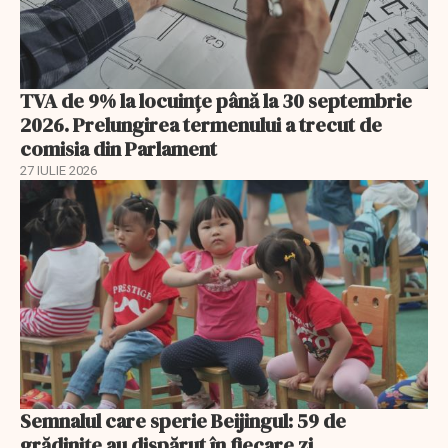
TVA de 9% la locuințe până la 30 septembrie
2026. Prelungirea termenului a trecut de
comisia din Parlament
27 IULIE 2026
Semnalul care sperie Beijingul: 59 de
grădinițe au dispărut în fiecare zi