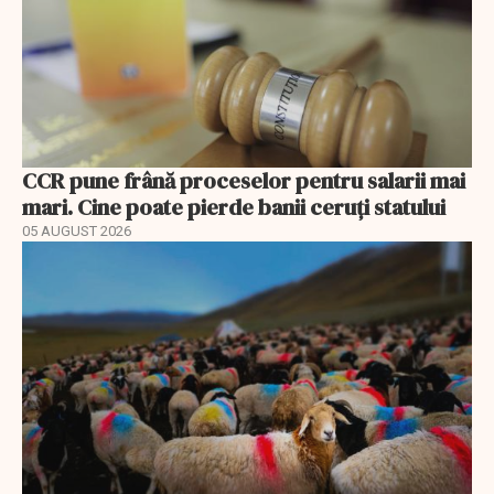
CCR pune frână proceselor pentru salarii mai
mari. Cine poate pierde banii ceruți statului
05 AUGUST 2026
EXCLUSIV