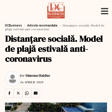
›
›
Distanțare socială. Model de
DCBusiness
Articole recomandate
plajă estivală anti-coronavirus
Distanțare socială. Model
de plajă estivală anti-
coronavirus
De
Simona Haiduc
26 APRILIE 2020