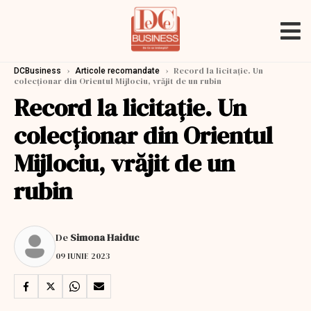
›
›
Record la licitație. Un
DCBusiness
Articole recomandate
colecționar din Orientul Mijlociu, vrăjit de un rubin
Record la licitație. Un
colecționar din Orientul
Mijlociu, vrăjit de un
rubin
De
Simona Haiduc
09 IUNIE 2023