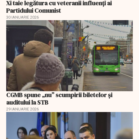
Xi taie legătura cu veteranii influenți ai
Partidului Comunist
30 IANUARIE 2026
CGMB spune „nu” scumpirii biletelor și
auditului la STB
29 IANUARIE 2026