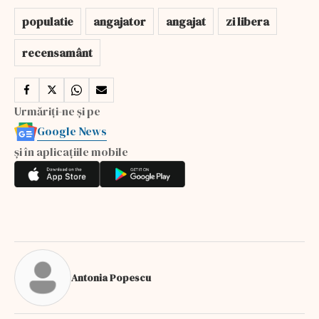
populatie
angajator
angajat
zi libera
recensamânt
Urmăriți-ne și pe
Google News
și în aplicațiile mobile
Antonia Popescu