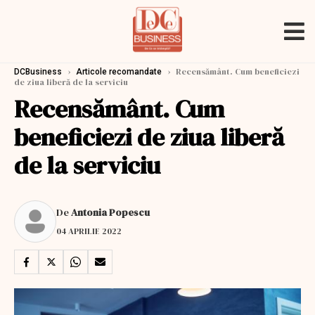
›
›
Recensământ. Cum beneficiezi
DCBusiness
Articole recomandate
de ziua liberă de la serviciu
Recensământ. Cum
beneficiezi de ziua liberă
de la serviciu
De
Antonia Popescu
04 APRILIE 2022