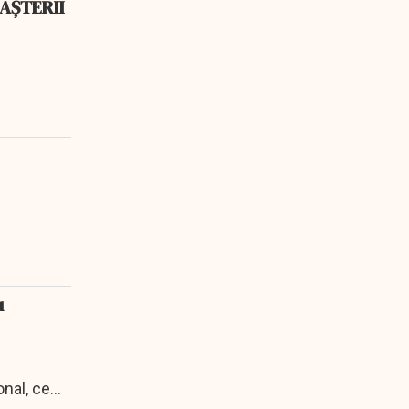
NAȘTERII
u
nal, ce