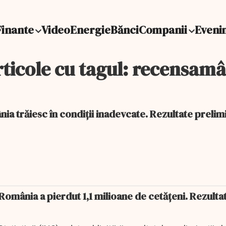
Finante
Video
Energie
Bănci
Companii
Eveni
ticole cu tagul: recensam
nia trăiesc în condiții inadevcate. Rezultate prelim
mânia a pierdut 1,1 milioane de cetățeni. Rezulta