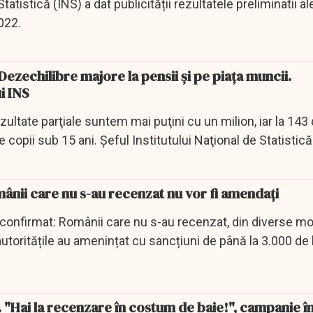
tatistică (INS) a dat publicității rezultatele preliminatii al
022.
zechilibre majore la pensii şi pe piaţa muncii.
i INS
ltate parţiale suntem mai puţini cu un milion, iar la 143
copii sub 15 ani. Şeful Institutului Naţional de Statistică
ânii care nu s-au recenzat nu vor fi amendați
 confirmat: Românii care nu s-au recenzat, din diverse mo
, autoritățile au amenințat cu sancțiuni de până la 3.000 de 
 "Hai la recenzare în costum de baie!", campanie î