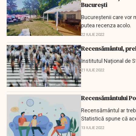
Bucureşti
Bucureştenii care vor m
putea recenza acolo.
22 IULIE 2022
Recensământul, prel
Institutul Național de 
21 IULIE 2022
Recensământului Popu
Recensământul ar trebui
Statistică spune că ac
13 IULIE 2022