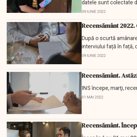
datele sunt colectate d
09 IUNIE 2022
Recensământ 2022. C
După o scurtă amânare,
interviului față în față
online.
09 IUNIE 2022
Recensământ. Astăzi
INS începe, marţi, rece
31 MAI 2022
Recensământ. Începe