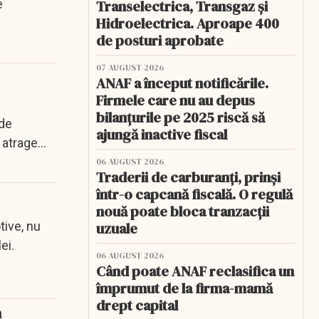
e
Transelectrica, Transgaz și
Hidroelectrica. Aproape 400
de posturi aprobate
07 AUGUST 2026
ANAF a început notificările.
Firmele care nu au depus
bilanțurile pe 2025 riscă să
 de
ajungă inactive fiscal
 atrage
06 AUGUST 2026
Traderii de carburanți, prinși
într-o capcană fiscală. O regulă
nouă poate bloca tranzacții
tive, nu
uzuale
lei.
06 AUGUST 2026
Când poate ANAF reclasifica un
împrumut de la firma-mamă
drept capital
n