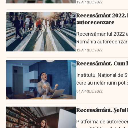
are loc o dată la fiecar
19 APRILIE 2022
Recensământ 2022. P
autorecenzare
Recensământul 2022 a î
România autorecenzarea
pot completa...
12 APRILIE 2022
Recensământ. Cum ben
Institutul Național de 
care au nelămuriri pot 
ziua...
04 APRILIE 2022
Recensământ. Șeful I
Platforma de autorece