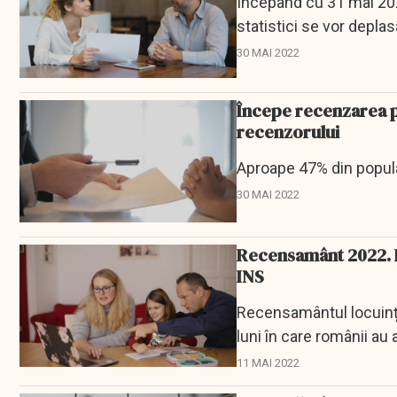
Începând cu 31 mai 202
statistici se vor deplas
30 MAI 2022
Începe recenzarea pe
recenzorului
Aproape 47% din popula
30 MAI 2022
Recensamânt 2022. P
INS
Recensamântul locuințel
luni în care românii au
11 MAI 2022