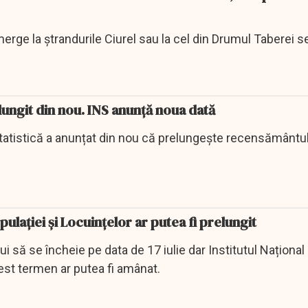
erge la ştrandurile Ciurel sau la cel din Drumul Taberei s
ungit din nou. INS anunță noua dată
Statistică a anunțat din nou că prelungește recensământul
laţiei şi Locuinţelor ar putea fi prelungit
 să se încheie pe data de 17 iulie dar Institutul Național
est termen ar putea fi amânat.