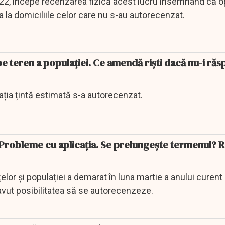
2, începe recenzarea fizică acest lucru însemnând că op
a la domiciliile celor care nu s-au autorecenzat.
 teren a populației. Ce amendă rişti dacă nu-i răs
ția țintă estimată s-a autorecenzat.
robleme cu aplicația. Se prelungește termenul? 
or și populației a demarat în luna martie a anului curen
 avut posibilitatea să se autorecenzeze.