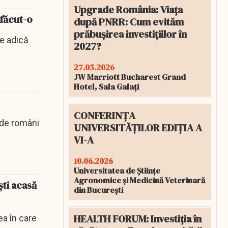
Upgrade România: Viața
 făcut-o
după PNRR: Cum evităm
prăbușirea investițiilor în
le adică
2027?
27.05.2026
JW Marriott Bucharest Grand
Hotel, Sala Galați
CONFERINȚA
 de români
UNIVERSITĂȚILOR EDIȚIA A
VI-A
10.06.2026
Universitatea de Științe
Agronomice și Medicină Veterinară
şti acasă
din București
HEALTH FORUM: Investiția în
ea în care