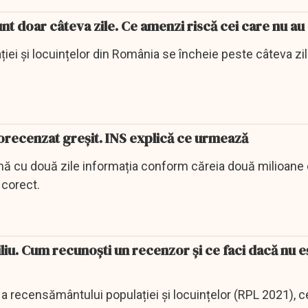
t doar câteva zile. Ce amenzi riscă cei care nu au
ei și locuințelor din România se încheie peste câteva zi
orecenzat greșit. INS explică ce urmează
rmă cu două zile informația conform căreia două milioane
 corect.
iu. Cum recunoşti un recenzor şi ce faci dacă nu e
a recensământului populației și locuințelor (RPL 2021), c