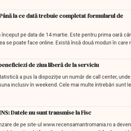
e zece ani.
ână la ce dată trebuie completat formularul de
nceput pe data de 14 martie. Este pentru prima oară cân
 se poate face online. Există însă două moduri în care 
eficiezi de ziua liberă de la serviciu
Statistică a pus la dispoziție un număr de call center, unde
suna inclusiv în weekend. Cele mai multe întrebări sunt l
NS: Datele nu sunt transmise la Fisc
nzare de pe site-ul www.recensamantromania.ro a deveni