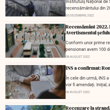
Institutulș Național de S
recensământului din 2
30 DECEMBRIE 2022
Recensământ 2022. De
Avertismentul şefulu
Conform unor prime rezu
pensionari avem 100 de 
atenţia că vom...
08 AUGUST 2022
INS a confirmat: Rom
În cele din urmă, INS a
vor fi amendați. Inițial
06 AUGUST 2022
Recenzare la ştrand.