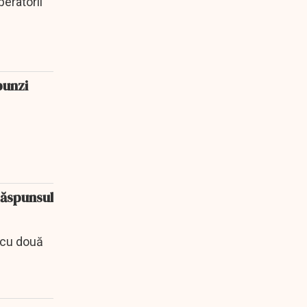
eratorii
punzi
Răspunsul
t cu două