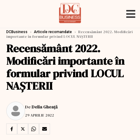
›
›
Recensământ 2022. Modificări
DCBusiness
Articole recomandate
importante în formular privind LOCUL NAȘTERII
Recensământ 2022.
Modificări importante în
formular privind LOCUL
NAȘTERII
De
Delia Gheață
29 APRILIE 2022