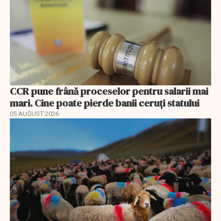
CCR pune frână proceselor pentru salarii mai
mari. Cine poate pierde banii ceruți statului
05 AUGUST 2026
EXCLUSIV